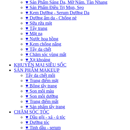
♥ Sản Phẩm Sáng Da, Mờ Nám. Tàn Nhang
♥ Sản Phẩm Điều Trị Mụn, Sẹo
♥ Kem Dưỡng - Serum Dưỡng Da
♥ Dưỡng ẩm da - Chống nẻ
♥ Sữa rửa mặt
♥ Tẩy trang
♥ Mặt nạ
♥ Nước hoa hồng
♥ Kem chống nắng
♥ Tẩy da chết
♥ Chăm sóc vùng mắt
♥ Xịt khoáng
KHUYẾN MẠI SIÊU SỐC
SẢN PHẨM MAKEUP
Tẩy da chết môi
♥ Trang điểm mặt
♥ Bông tẩy trang
♥ Son môi màu
♥ Son môi dưỡng
♥ Trang điểm mắt
♥ Sản phẩm tẩy trang
CHĂM SÓC TÓC
♥ Dầu gội - xả - ủ tóc
♥ Dưỡng tóc
♥ Tinh dầu - serum