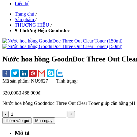
Liên hệ
Trang chủ
/
Sản phẩm
/
THƯƠNG HIỆU
/
♥ Thương Hiệu Goodndoc
Nước hoa hồng GoodnDoc Three Out Clear
Mã sản phẩm:
NU9627
|
Tình trạng:
320,000đ
468,000đ
Nước hoa hồng Goodndoc Three Out Clear Toner giúp cân bằng pH cho 
-
+
Thêm vào giỏ
Mua ngay
Mô tả