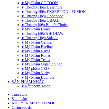
♥ Mỹ Phẩm COCOON
♥ Thương Hiệu Desembre
♥ Thương Hiệu EKSEPTION - FUSION
♥ Thương Hiệu Goodndoc
♥ Thương Hiệu OBAGI
♥ Thương hiệu Paula's Choice
♥ Mỹ Phẩm L'oreal
♥ Thương hiệu AHOHAW
♥ Thương Hiệu Shíeido
♥ Mỹ Phẩm Garnier
♥ Mỹ Phẩm Eveline
♥ Mỹ Phẩm Nivea
♥ Mỹ Phẩm Ronas
♥ Mỹ Phẩm Teana
♥ Mỹ Phẩm Organic Shop
♥ Mỹ phẩm GEO
♥ Mỹ Phẩm Vichy
♥ Mỹ Phẩm Bourjois
SẢN PHẨM KHÁC
♥ Nến thơm Tesori
Trang chủ
Sản phẩm
KHUYẾN MẠI SIÊU SỐC
Chăm sóc da