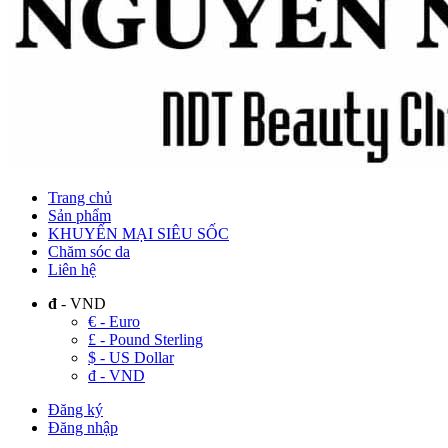
Trang chủ
Sản phẩm
KHUYẾN MẠI SIÊU SỐC
Chăm sóc da
Liên hệ
đ
- VND
€ - Euro
£ - Pound Sterling
$ - US Dollar
đ - VND
Đăng ký
Đăng nhập