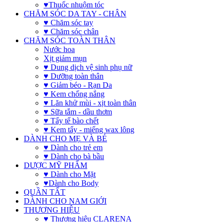
♥Thuốc nhuộm tóc
CHĂM SÓC DA TAY - CHÂN
♥ Chăm sóc tay
♥ Chăm sóc chân
CHĂM SÓC TOÀN THÂN
Nước hoa
Xịt giảm mụn
♥ Dung dịch vệ sinh phụ nữ
♥ Dưỡng toàn thân
♥ Giảm béo - Rạn Da
♥ Kem chống nắng
♥ Lăn khử mùi - xịt toàn thân
♥ Sữa tắm - dầu thơm
♥ Tẩy tế bào chết
♥ Kem tẩy - miếng wax lông
DÀNH CHO MẸ VÀ BÉ
♥ Dành cho trẻ em
♥ Dành cho bà bầu
DƯỢC MỸ PHẨM
♥ Dành cho Mặt
♥Dành cho Body
QUẦN TẤT
DÀNH CHO NAM GIỚI
THƯƠNG HIỆU
♥ Thương hiệu CLARENA