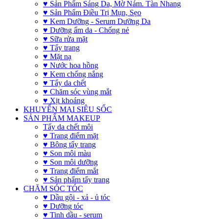
♥ Sản Phẩm Sáng Da, Mờ Nám. Tàn Nhang
♥ Sản Phẩm Điều Trị Mụn, Sẹo
♥ Kem Dưỡng - Serum Dưỡng Da
♥ Dưỡng ẩm da - Chống nẻ
♥ Sữa rửa mặt
♥ Tẩy trang
♥ Mặt nạ
♥ Nước hoa hồng
♥ Kem chống nắng
♥ Tẩy da chết
♥ Chăm sóc vùng mắt
♥ Xịt khoáng
KHUYẾN MẠI SIÊU SỐC
SẢN PHẨM MAKEUP
Tẩy da chết môi
♥ Trang điểm mặt
♥ Bông tẩy trang
♥ Son môi màu
♥ Son môi dưỡng
♥ Trang điểm mắt
♥ Sản phẩm tẩy trang
CHĂM SÓC TÓC
♥ Dầu gội - xả - ủ tóc
♥ Dưỡng tóc
♥ Tinh dầu - serum