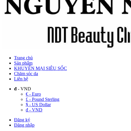
Trang chủ
Sản phẩm
KHUYẾN MẠI SIÊU SỐC
Chăm sóc da
Liên hệ
đ
- VND
€ - Euro
£ - Pound Sterling
$ - US Dollar
đ - VND
Đăng ký
Đăng nhập