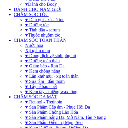
♥Dành cho Body
DÀNH CHO NAM GIỚI
CHĂM SÓC TÓC
♥ Dầu gội - xả - ủ tóc
♥ Dưỡng tóc
♥ Tinh dầu - serum
♥Thuốc nhuộm tóc
CHĂM SÓC TOÀN THÂN
Nước hoa
Xịt giảm mụn
♥ Dung dịch vệ sinh phụ nữ
♥ Dưỡng toàn thân
♥ Giảm béo - Rạn Da
♥ Kem chống nắng
♥ Lăn khử mùi - xịt toàn thân
♥ Sữa tắm - dầu thơm
♥ Tẩy tế bào chết
♥ Kem tẩy - miếng wax lông
CHĂM SÓC DA MẶT
♥ Retinol - Tretinoin
♥ Sản Phẩm Cấp ẩm - Phục Hồi Da
♥ Sản Phẩm Chống Lão Hóa
♥ Sản Phẩm Sáng Da, Mờ Nám. Tàn Nhang
♥ Sản Phẩm Điều Trị Mụn, Sẹo
♥ Kem Dưỡng - Serum Dưỡng Da