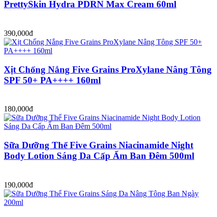
PrettySkin Hydra PDRN Max Cream 60ml
390,000đ
Xịt Chống Nắng Five Grains ProXylane Nâng Tông
SPF 50+ PA++++ 160ml
180,000đ
Sữa Dưỡng Thể Five Grains Niacinamide Night
Body Lotion Sáng Da Cấp Ẩm Ban Đêm 500ml
190,000đ