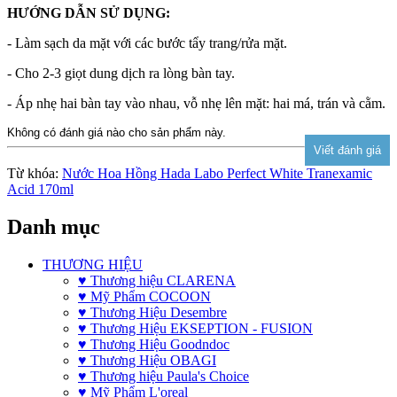
HƯỚNG DẪN SỬ DỤNG:
- Làm sạch da mặt với các bước tẩy trang/rửa mặt.
- Cho 2-3 giọt dung dịch ra lòng bàn tay.
- Áp nhẹ hai bàn tay vào nhau, vỗ nhẹ lên mặt: hai má, trán và cằm.
Không có đánh giá nào cho sản phẩm này.
Từ khóa:
Nước Hoa Hồng Hada Labo Perfect White Tranexamic
Acid 170ml
Danh mục
THƯƠNG HIỆU
♥ Thương hiệu CLARENA
♥ Mỹ Phẩm COCOON
♥ Thương Hiệu Desembre
♥ Thương Hiệu EKSEPTION - FUSION
♥ Thương Hiệu Goodndoc
♥ Thương Hiệu OBAGI
♥ Thương hiệu Paula's Choice
♥ Mỹ Phẩm L'oreal