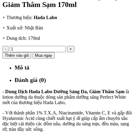
Giảm Thâm Sạm 170ml
+
Thương hiệu:
Hada Labo
+ Xuất xứ: Nhật Bản
+
Dung tích: 170ml
-
+
Thêm vào giỏ
Mua ngay
Mô tả
Đánh giá (0)
-
Dung Dịch Hada Labo Dưỡng Sáng Da, Giảm Thâm Sạm
là
lotion dưỡng da thuộc dòng sản phẩm dưỡng sáng Perfect White
mới của thương hiệu Hada Labo,
- Với thành phần 1% T.X.A, Niacinamide, Vitamin C, E và gấp đôi
Hyaluronic Acid cùng chiết xuất hạt ý dĩ giúp cấp ẩm chuyên sâu
đặc biệt cải thiện các đốm nâu, dưỡng da sáng mịn, đều màu, rạng
rỡ, tràn đầy sức sống.