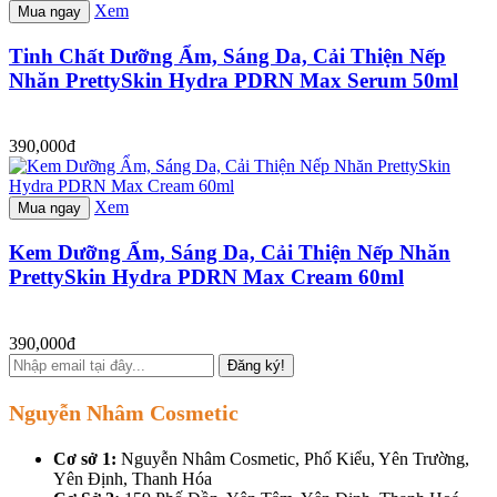
Xem
Mua ngay
Tinh Chất Dưỡng Ẩm, Sáng Da, Cải Thiện Nếp
Nhăn PrettySkin Hydra PDRN Max Serum 50ml
390,000đ
Xem
Mua ngay
Kem Dưỡng Ẩm, Sáng Da, Cải Thiện Nếp Nhăn
PrettySkin Hydra PDRN Max Cream 60ml
390,000đ
Đăng ký!
Nguyễn Nhâm Cosmetic
Cơ sở 1:
Nguyễn Nhâm Cosmetic, Phố Kiểu, Yên Trường,
Yên Định, Thanh Hóa