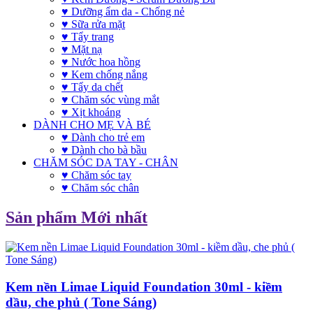
♥ Dưỡng ẩm da - Chống nẻ
♥ Sữa rửa mặt
♥ Tẩy trang
♥ Mặt nạ
♥ Nước hoa hồng
♥ Kem chống nắng
♥ Tẩy da chết
♥ Chăm sóc vùng mắt
♥ Xịt khoáng
DÀNH CHO MẸ VÀ BÉ
♥ Dành cho trẻ em
♥ Dành cho bà bầu
CHĂM SÓC DA TAY - CHÂN
♥ Chăm sóc tay
♥ Chăm sóc chân
Sản phẩm Mới nhất
Kem nền Limae Liquid Foundation 30ml - kiềm
dầu, che phủ ( Tone Sáng)