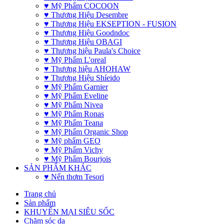
♥ Mỹ Phẩm COCOON
♥ Thương Hiệu Desembre
♥ Thương Hiệu EKSEPTION - FUSION
♥ Thương Hiệu Goodndoc
♥ Thương Hiệu OBAGI
♥ Thương hiệu Paula's Choice
♥ Mỹ Phẩm L'oreal
♥ Thương hiệu AHOHAW
♥ Thương Hiệu Shíeido
♥ Mỹ Phẩm Garnier
♥ Mỹ Phẩm Eveline
♥ Mỹ Phẩm Nivea
♥ Mỹ Phẩm Ronas
♥ Mỹ Phẩm Teana
♥ Mỹ Phẩm Organic Shop
♥ Mỹ phẩm GEO
♥ Mỹ Phẩm Vichy
♥ Mỹ Phẩm Bourjois
SẢN PHẨM KHÁC
♥ Nến thơm Tesori
Trang chủ
Sản phẩm
KHUYẾN MẠI SIÊU SỐC
Chăm sóc da