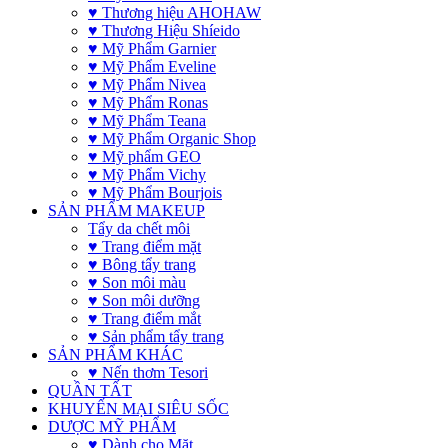
♥ Thương hiệu AHOHAW
♥ Thương Hiệu Shíeido
♥ Mỹ Phẩm Garnier
♥ Mỹ Phẩm Eveline
♥ Mỹ Phẩm Nivea
♥ Mỹ Phẩm Ronas
♥ Mỹ Phẩm Teana
♥ Mỹ Phẩm Organic Shop
♥ Mỹ phẩm GEO
♥ Mỹ Phẩm Vichy
♥ Mỹ Phẩm Bourjois
SẢN PHẨM MAKEUP
Tẩy da chết môi
♥ Trang điểm mặt
♥ Bông tẩy trang
♥ Son môi màu
♥ Son môi dưỡng
♥ Trang điểm mắt
♥ Sản phẩm tẩy trang
SẢN PHẨM KHÁC
♥ Nến thơm Tesori
QUẦN TẤT
KHUYẾN MẠI SIÊU SỐC
DƯỢC MỸ PHẨM
♥ Dành cho Mặt