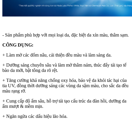
- Sản phẩm phù hợp với mọi loại da, đặc biệt da xỉn màu, thâm sạm.
CÔNG DỤNG:
+ Làm mờ các đốm nâu, cải thiện đều màu và làm sáng da.
+ Dưỡng sáng chuyên sâu và làm mờ thâm nám, thúc đẩy tái tạo tế
bào da mới, bật tông da rõ rệt.
+ Tăng cường khả năng chống oxy hóa, bảo vệ da khỏi tác hại của
tia UV, đồng thời dưỡng sáng các vùng da sậm màu, cho sắc da đều
màu rạng rỡ.
+ Cung cấp độ ẩm sâu, hỗ trợ tái tạo cấu trúc da đàn hồi, dưỡng da
ẩm mượt & mềm mịn.
+ Ngăn ngừa các dấu hiệu lão hóa.