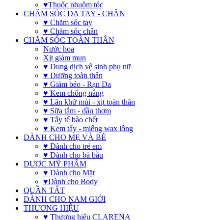
♥Thuốc nhuộm tóc
CHĂM SÓC DA TAY - CHÂN
♥ Chăm sóc tay
♥ Chăm sóc chân
CHĂM SÓC TOÀN THÂN
Nước hoa
Xịt giảm mụn
♥ Dung dịch vệ sinh phụ nữ
♥ Dưỡng toàn thân
♥ Giảm béo - Rạn Da
♥ Kem chống nắng
♥ Lăn khử mùi - xịt toàn thân
♥ Sữa tắm - dầu thơm
♥ Tẩy tế bào chết
♥ Kem tẩy - miếng wax lông
DÀNH CHO MẸ VÀ BÉ
♥ Dành cho trẻ em
♥ Dành cho bà bầu
DƯỢC MỸ PHẨM
♥ Dành cho Mặt
♥Dành cho Body
QUẦN TẤT
DÀNH CHO NAM GIỚI
THƯƠNG HIỆU
♥ Thương hiệu CLARENA