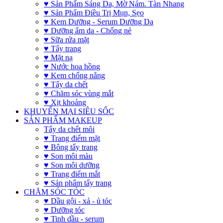
♥ Sản Phẩm Sáng Da, Mờ Nám. Tàn Nhang
♥ Sản Phẩm Điều Trị Mụn, Sẹo
♥ Kem Dưỡng - Serum Dưỡng Da
♥ Dưỡng ẩm da - Chống nẻ
♥ Sữa rửa mặt
♥ Tẩy trang
♥ Mặt nạ
♥ Nước hoa hồng
♥ Kem chống nắng
♥ Tẩy da chết
♥ Chăm sóc vùng mắt
♥ Xịt khoáng
KHUYẾN MẠI SIÊU SỐC
SẢN PHẨM MAKEUP
Tẩy da chết môi
♥ Trang điểm mặt
♥ Bông tẩy trang
♥ Son môi màu
♥ Son môi dưỡng
♥ Trang điểm mắt
♥ Sản phẩm tẩy trang
CHĂM SÓC TÓC
♥ Dầu gội - xả - ủ tóc
♥ Dưỡng tóc
♥ Tinh dầu - serum