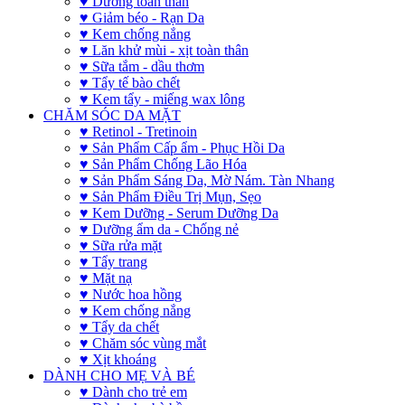
♥ Dưỡng toàn thân
♥ Giảm béo - Rạn Da
♥ Kem chống nắng
♥ Lăn khử mùi - xịt toàn thân
♥ Sữa tắm - dầu thơm
♥ Tẩy tế bào chết
♥ Kem tẩy - miếng wax lông
CHĂM SÓC DA MẶT
♥ Retinol - Tretinoin
♥ Sản Phẩm Cấp ẩm - Phục Hồi Da
♥ Sản Phẩm Chống Lão Hóa
♥ Sản Phẩm Sáng Da, Mờ Nám. Tàn Nhang
♥ Sản Phẩm Điều Trị Mụn, Sẹo
♥ Kem Dưỡng - Serum Dưỡng Da
♥ Dưỡng ẩm da - Chống nẻ
♥ Sữa rửa mặt
♥ Tẩy trang
♥ Mặt nạ
♥ Nước hoa hồng
♥ Kem chống nắng
♥ Tẩy da chết
♥ Chăm sóc vùng mắt
♥ Xịt khoáng
DÀNH CHO MẸ VÀ BÉ
♥ Dành cho trẻ em