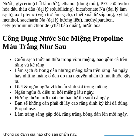
Nước, glycerin (chất làm ướt), ethanol (dung môi), PEG-60 hydro
hóa dầu thầu dầu (đại lý solubilizing), bicarbonate Na (đại lý làm
sạch), axit phytic (viện trợ làm sạch), chiết xuất từ sáp ong, xylitol,
menthol, saccharin Na (đại lý hương liệu), methylparaben,
cetylpyridinium chloride (chất bảo quản), nước hoa
Công Dụng Nước Súc Miệng Propoline
Màu Trắng Như Sau
Cuốn sạch thức ăn thừa trong vòm miệng, bao gồm cả trên
răng và kẽ răng.
Làm sạch & bong dần những mảng bám trên răng lâu ngày
hay những mảng ố đen do mà nguyên nhân từ hút thuốc gây
ra.
Diệt & ngăn ngừa vi khuẩn sinh sôi trong miệng.
Ngăn ngừa & điều trị hôi miệng lâu ngày.
Hương thơm tươi mát cho bạn tự tin suốt cả ngày.
Bạn sẽ không cần phải đi lấy cao răng định kỳ khi đã dùng
Propolinse.
Làm trắng sáng gấp đôi, răng trắng bóng dần lên mỗi ngày.
Không có đánh giá nào cho sản phẩm này.