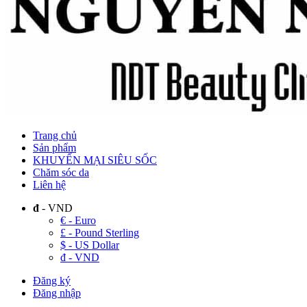
Trang chủ
Sản phẩm
KHUYẾN MẠI SIÊU SỐC
Chăm sóc da
Liên hệ
đ
- VND
€ - Euro
£ - Pound Sterling
$ - US Dollar
đ - VND
Đăng ký
Đăng nhập