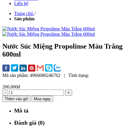
Liên hệ
Trang chủ
/
Sản phẩm
Nước Súc Miệng Propolinse Màu Trắng
600ml
Mã sản phẩm:
4966680246762
|
Tình trạng:
200,000đ
-
+
Thêm vào giỏ
Mua ngay
Mô tả
Đánh giá (0)