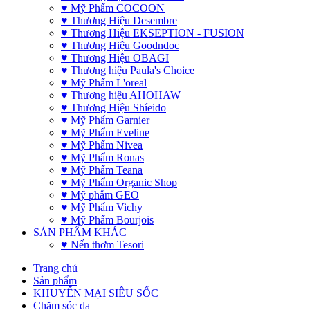
♥ Mỹ Phẩm COCOON
♥ Thương Hiệu Desembre
♥ Thương Hiệu EKSEPTION - FUSION
♥ Thương Hiệu Goodndoc
♥ Thương Hiệu OBAGI
♥ Thương hiệu Paula's Choice
♥ Mỹ Phẩm L'oreal
♥ Thương hiệu AHOHAW
♥ Thương Hiệu Shíeido
♥ Mỹ Phẩm Garnier
♥ Mỹ Phẩm Eveline
♥ Mỹ Phẩm Nivea
♥ Mỹ Phẩm Ronas
♥ Mỹ Phẩm Teana
♥ Mỹ Phẩm Organic Shop
♥ Mỹ phẩm GEO
♥ Mỹ Phẩm Vichy
♥ Mỹ Phẩm Bourjois
SẢN PHẨM KHÁC
♥ Nến thơm Tesori
Trang chủ
Sản phẩm
KHUYẾN MẠI SIÊU SỐC
Chăm sóc da