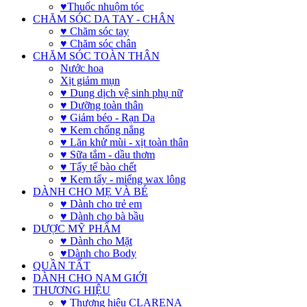
♥Thuốc nhuộm tóc
CHĂM SÓC DA TAY - CHÂN
♥ Chăm sóc tay
♥ Chăm sóc chân
CHĂM SÓC TOÀN THÂN
Nước hoa
Xịt giảm mụn
♥ Dung dịch vệ sinh phụ nữ
♥ Dưỡng toàn thân
♥ Giảm béo - Rạn Da
♥ Kem chống nắng
♥ Lăn khử mùi - xịt toàn thân
♥ Sữa tắm - dầu thơm
♥ Tẩy tế bào chết
♥ Kem tẩy - miếng wax lông
DÀNH CHO MẸ VÀ BÉ
♥ Dành cho trẻ em
♥ Dành cho bà bầu
DƯỢC MỸ PHẨM
♥ Dành cho Mặt
♥Dành cho Body
QUẦN TẤT
DÀNH CHO NAM GIỚI
THƯƠNG HIỆU
♥ Thương hiệu CLARENA