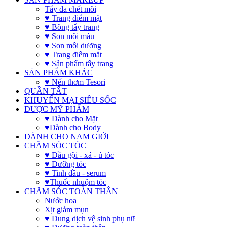
Tẩy da chết môi
♥ Trang điểm mặt
♥ Bông tẩy trang
♥ Son môi màu
♥ Son môi dưỡng
♥ Trang điểm mắt
♥ Sản phẩm tẩy trang
SẢN PHẨM KHÁC
♥ Nến thơm Tesori
QUẦN TẤT
KHUYẾN MẠI SIÊU SỐC
DƯỢC MỸ PHẨM
♥ Dành cho Mặt
♥Dành cho Body
DÀNH CHO NAM GIỚI
CHĂM SÓC TÓC
♥ Dầu gội - xả - ủ tóc
♥ Dưỡng tóc
♥ Tinh dầu - serum
♥Thuốc nhuộm tóc
CHĂM SÓC TOÀN THÂN
Nước hoa
Xịt giảm mụn
♥ Dung dịch vệ sinh phụ nữ