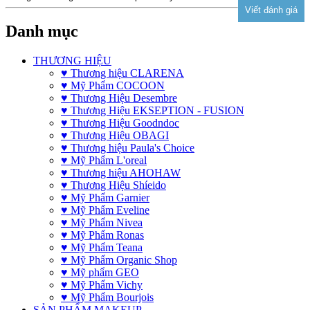
Danh mục
THƯƠNG HIỆU
♥ Thương hiệu CLARENA
♥ Mỹ Phẩm COCOON
♥ Thương Hiệu Desembre
♥ Thương Hiệu EKSEPTION - FUSION
♥ Thương Hiệu Goodndoc
♥ Thương Hiệu OBAGI
♥ Thương hiệu Paula's Choice
♥ Mỹ Phẩm L'oreal
♥ Thương hiệu AHOHAW
♥ Thương Hiệu Shíeido
♥ Mỹ Phẩm Garnier
♥ Mỹ Phẩm Eveline
♥ Mỹ Phẩm Nivea
♥ Mỹ Phẩm Ronas
♥ Mỹ Phẩm Teana
♥ Mỹ Phẩm Organic Shop
♥ Mỹ phẩm GEO
♥ Mỹ Phẩm Vichy
♥ Mỹ Phẩm Bourjois
SẢN PHẨM MAKEUP