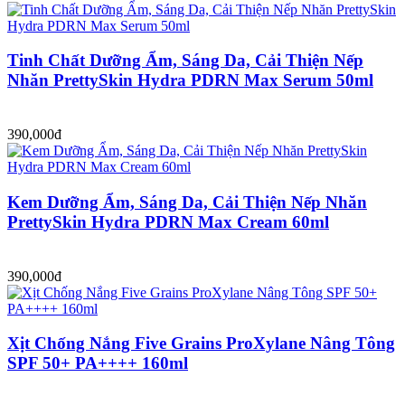
Tinh Chất Dưỡng Ẩm, Sáng Da, Cải Thiện Nếp
Nhăn PrettySkin Hydra PDRN Max Serum 50ml
390,000đ
Kem Dưỡng Ẩm, Sáng Da, Cải Thiện Nếp Nhăn
PrettySkin Hydra PDRN Max Cream 60ml
390,000đ
Xịt Chống Nắng Five Grains ProXylane Nâng Tông
SPF 50+ PA++++ 160ml