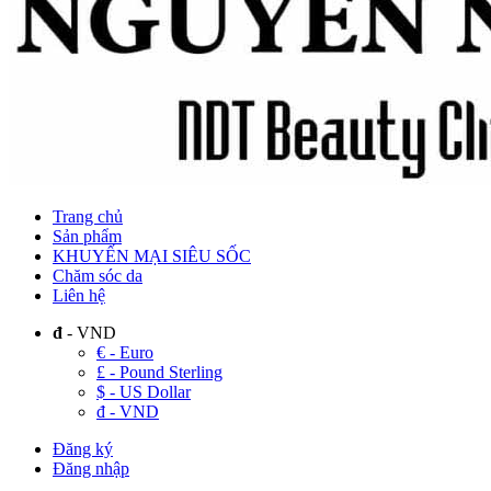
Trang chủ
Sản phẩm
KHUYẾN MẠI SIÊU SỐC
Chăm sóc da
Liên hệ
đ
- VND
€ - Euro
£ - Pound Sterling
$ - US Dollar
đ - VND
Đăng ký
Đăng nhập