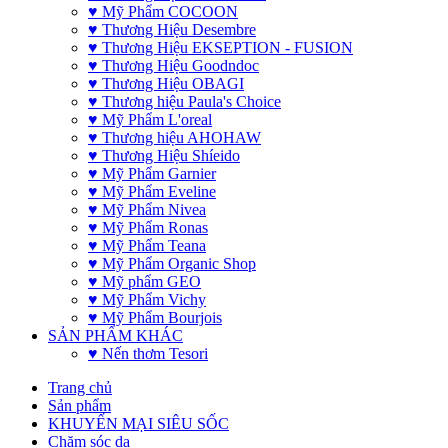
♥ Mỹ Phẩm COCOON
♥ Thương Hiệu Desembre
♥ Thương Hiệu EKSEPTION - FUSION
♥ Thương Hiệu Goodndoc
♥ Thương Hiệu OBAGI
♥ Thương hiệu Paula's Choice
♥ Mỹ Phẩm L'oreal
♥ Thương hiệu AHOHAW
♥ Thương Hiệu Shíeido
♥ Mỹ Phẩm Garnier
♥ Mỹ Phẩm Eveline
♥ Mỹ Phẩm Nivea
♥ Mỹ Phẩm Ronas
♥ Mỹ Phẩm Teana
♥ Mỹ Phẩm Organic Shop
♥ Mỹ phẩm GEO
♥ Mỹ Phẩm Vichy
♥ Mỹ Phẩm Bourjois
SẢN PHẨM KHÁC
♥ Nến thơm Tesori
Trang chủ
Sản phẩm
KHUYẾN MẠI SIÊU SỐC
Chăm sóc da