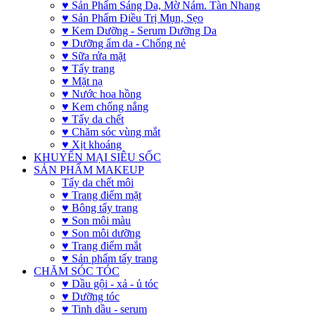
♥ Sản Phẩm Sáng Da, Mờ Nám. Tàn Nhang
♥ Sản Phẩm Điều Trị Mụn, Sẹo
♥ Kem Dưỡng - Serum Dưỡng Da
♥ Dưỡng ẩm da - Chống nẻ
♥ Sữa rửa mặt
♥ Tẩy trang
♥ Mặt nạ
♥ Nước hoa hồng
♥ Kem chống nắng
♥ Tẩy da chết
♥ Chăm sóc vùng mắt
♥ Xịt khoáng
KHUYẾN MẠI SIÊU SỐC
SẢN PHẨM MAKEUP
Tẩy da chết môi
♥ Trang điểm mặt
♥ Bông tẩy trang
♥ Son môi màu
♥ Son môi dưỡng
♥ Trang điểm mắt
♥ Sản phẩm tẩy trang
CHĂM SÓC TÓC
♥ Dầu gội - xả - ủ tóc
♥ Dưỡng tóc
♥ Tinh dầu - serum