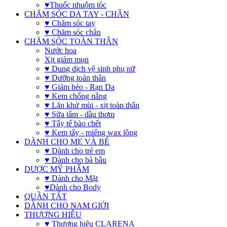
♥Thuốc nhuộm tóc
CHĂM SÓC DA TAY - CHÂN
♥ Chăm sóc tay
♥ Chăm sóc chân
CHĂM SÓC TOÀN THÂN
Nước hoa
Xịt giảm mụn
♥ Dung dịch vệ sinh phụ nữ
♥ Dưỡng toàn thân
♥ Giảm béo - Rạn Da
♥ Kem chống nắng
♥ Lăn khử mùi - xịt toàn thân
♥ Sữa tắm - dầu thơm
♥ Tẩy tế bào chết
♥ Kem tẩy - miếng wax lông
DÀNH CHO MẸ VÀ BÉ
♥ Dành cho trẻ em
♥ Dành cho bà bầu
DƯỢC MỸ PHẨM
♥ Dành cho Mặt
♥Dành cho Body
QUẦN TẤT
DÀNH CHO NAM GIỚI
THƯƠNG HIỆU
♥ Thương hiệu CLARENA