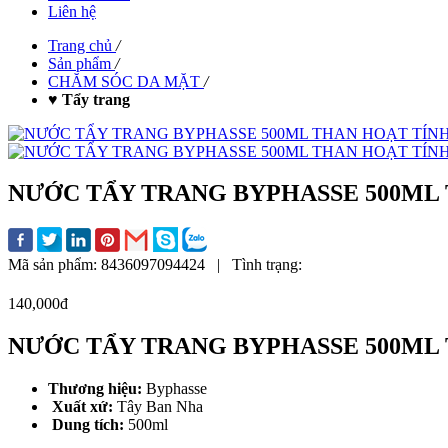
Liên hệ
Trang chủ
/
Sản phẩm
/
CHĂM SÓC DA MẶT
/
♥ Tẩy trang
NƯỚC TẨY TRANG BYPHASSE 500ML
Mã sản phẩm:
8436097094424
|
Tình trạng:
140,000đ
NƯỚC TẨY TRANG BYPHASSE 500ML
Thương hiệu:
Byphasse
Xuất xứ:
Tây Ban Nha
Dung tích:
500ml