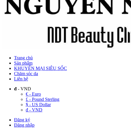
Trang chủ
Sản phẩm
KHUYẾN MẠI SIÊU SỐC
Chăm sóc da
Liên hệ
đ
- VND
€ - Euro
£ - Pound Sterling
$ - US Dollar
đ - VND
Đăng ký
Đăng nhập