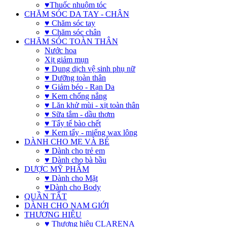
♥Thuốc nhuộm tóc
CHĂM SÓC DA TAY - CHÂN
♥ Chăm sóc tay
♥ Chăm sóc chân
CHĂM SÓC TOÀN THÂN
Nước hoa
Xịt giảm mụn
♥ Dung dịch vệ sinh phụ nữ
♥ Dưỡng toàn thân
♥ Giảm béo - Rạn Da
♥ Kem chống nắng
♥ Lăn khử mùi - xịt toàn thân
♥ Sữa tắm - dầu thơm
♥ Tẩy tế bào chết
♥ Kem tẩy - miếng wax lông
DÀNH CHO MẸ VÀ BÉ
♥ Dành cho trẻ em
♥ Dành cho bà bầu
DƯỢC MỸ PHẨM
♥ Dành cho Mặt
♥Dành cho Body
QUẦN TẤT
DÀNH CHO NAM GIỚI
THƯƠNG HIỆU
♥ Thương hiệu CLARENA