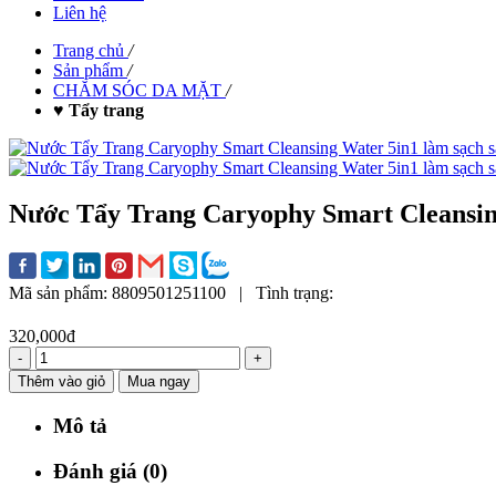
Liên hệ
Trang chủ
/
Sản phẩm
/
CHĂM SÓC DA MẶT
/
♥ Tẩy trang
Nước Tẩy Trang Caryophy Smart Cleansing
Mã sản phẩm:
8809501251100
|
Tình trạng:
320,000đ
-
+
Thêm vào giỏ
Mua ngay
Mô tả
Đánh giá (0)