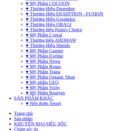
♥ Mỹ Phẩm COCOON
♥ Thương Hiệu Desembre
♥ Thương Hiệu EKSEPTION - FUSION
♥ Thương Hiệu Goodndoc
♥ Thương Hiệu OBAGI
♥ Thương hiệu Paula's Choice
♥ Mỹ Phẩm L'oreal
♥ Thương hiệu AHOHAW
♥ Thương Hiệu Shíeido
♥ Mỹ Phẩm Garnier
♥ Mỹ Phẩm Eveline
♥ Mỹ Phẩm Nivea
♥ Mỹ Phẩm Ronas
♥ Mỹ Phẩm Teana
♥ Mỹ Phẩm Organic Shop
♥ Mỹ phẩm GEO
♥ Mỹ Phẩm Vichy
♥ Mỹ Phẩm Bourjois
SẢN PHẨM KHÁC
♥ Nến thơm Tesori
Trang chủ
Sản phẩm
KHUYẾN MẠI SIÊU SỐC
Chăm sóc da