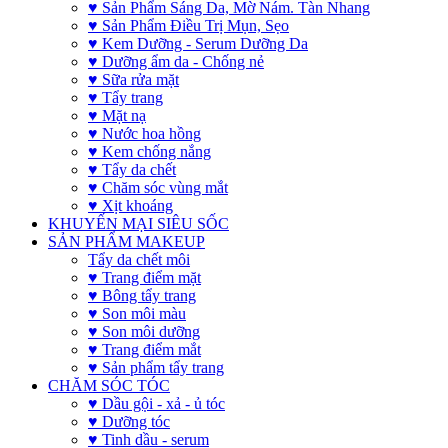
♥ Sản Phẩm Sáng Da, Mờ Nám. Tàn Nhang
♥ Sản Phẩm Điều Trị Mụn, Sẹo
♥ Kem Dưỡng - Serum Dưỡng Da
♥ Dưỡng ẩm da - Chống nẻ
♥ Sữa rửa mặt
♥ Tẩy trang
♥ Mặt nạ
♥ Nước hoa hồng
♥ Kem chống nắng
♥ Tẩy da chết
♥ Chăm sóc vùng mắt
♥ Xịt khoáng
KHUYẾN MẠI SIÊU SỐC
SẢN PHẨM MAKEUP
Tẩy da chết môi
♥ Trang điểm mặt
♥ Bông tẩy trang
♥ Son môi màu
♥ Son môi dưỡng
♥ Trang điểm mắt
♥ Sản phẩm tẩy trang
CHĂM SÓC TÓC
♥ Dầu gội - xả - ủ tóc
♥ Dưỡng tóc
♥ Tinh dầu - serum