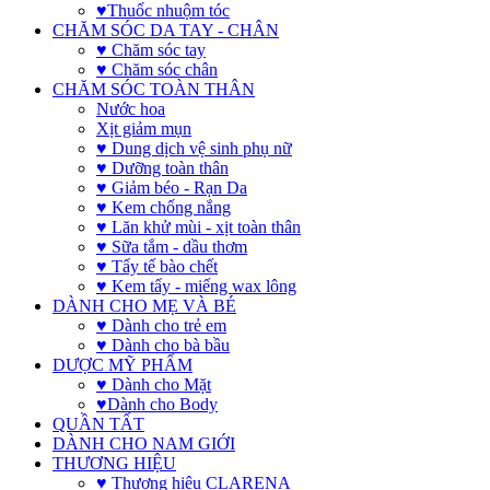
♥Thuốc nhuộm tóc
CHĂM SÓC DA TAY - CHÂN
♥ Chăm sóc tay
♥ Chăm sóc chân
CHĂM SÓC TOÀN THÂN
Nước hoa
Xịt giảm mụn
♥ Dung dịch vệ sinh phụ nữ
♥ Dưỡng toàn thân
♥ Giảm béo - Rạn Da
♥ Kem chống nắng
♥ Lăn khử mùi - xịt toàn thân
♥ Sữa tắm - dầu thơm
♥ Tẩy tế bào chết
♥ Kem tẩy - miếng wax lông
DÀNH CHO MẸ VÀ BÉ
♥ Dành cho trẻ em
♥ Dành cho bà bầu
DƯỢC MỸ PHẨM
♥ Dành cho Mặt
♥Dành cho Body
QUẦN TẤT
DÀNH CHO NAM GIỚI
THƯƠNG HIỆU
♥ Thương hiệu CLARENA