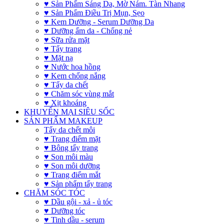
♥ Sản Phẩm Sáng Da, Mờ Nám. Tàn Nhang
♥ Sản Phẩm Điều Trị Mụn, Sẹo
♥ Kem Dưỡng - Serum Dưỡng Da
♥ Dưỡng ẩm da - Chống nẻ
♥ Sữa rửa mặt
♥ Tẩy trang
♥ Mặt nạ
♥ Nước hoa hồng
♥ Kem chống nắng
♥ Tẩy da chết
♥ Chăm sóc vùng mắt
♥ Xịt khoáng
KHUYẾN MẠI SIÊU SỐC
SẢN PHẨM MAKEUP
Tẩy da chết môi
♥ Trang điểm mặt
♥ Bông tẩy trang
♥ Son môi màu
♥ Son môi dưỡng
♥ Trang điểm mắt
♥ Sản phẩm tẩy trang
CHĂM SÓC TÓC
♥ Dầu gội - xả - ủ tóc
♥ Dưỡng tóc
♥ Tinh dầu - serum