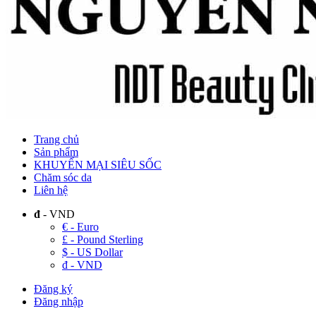
Trang chủ
Sản phẩm
KHUYẾN MẠI SIÊU SỐC
Chăm sóc da
Liên hệ
đ
- VND
€ - Euro
£ - Pound Sterling
$ - US Dollar
đ - VND
Đăng ký
Đăng nhập