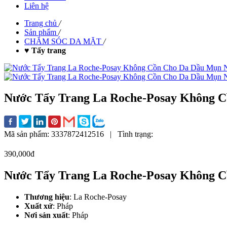
Liên hệ
Trang chủ
/
Sản phẩm
/
CHĂM SÓC DA MẶT
/
♥ Tẩy trang
Nước Tẩy Trang La Roche-Posay Không 
Mã sản phẩm:
3337872412516
|
Tình trạng:
390,000đ
Nước Tẩy Trang La Roche-Posay Không 
Thương hiệu
: La Roche-Posay
Xuất xứ
: Pháp
Nơi sản xuất
: Pháp