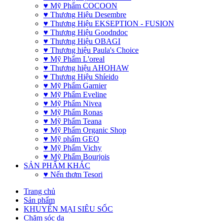
♥ Mỹ Phẩm COCOON
♥ Thương Hiệu Desembre
♥ Thương Hiệu EKSEPTION - FUSION
♥ Thương Hiệu Goodndoc
♥ Thương Hiệu OBAGI
♥ Thương hiệu Paula's Choice
♥ Mỹ Phẩm L'oreal
♥ Thương hiệu AHOHAW
♥ Thương Hiệu Shíeido
♥ Mỹ Phẩm Garnier
♥ Mỹ Phẩm Eveline
♥ Mỹ Phẩm Nivea
♥ Mỹ Phẩm Ronas
♥ Mỹ Phẩm Teana
♥ Mỹ Phẩm Organic Shop
♥ Mỹ phẩm GEO
♥ Mỹ Phẩm Vichy
♥ Mỹ Phẩm Bourjois
SẢN PHẨM KHÁC
♥ Nến thơm Tesori
Trang chủ
Sản phẩm
KHUYẾN MẠI SIÊU SỐC
Chăm sóc da