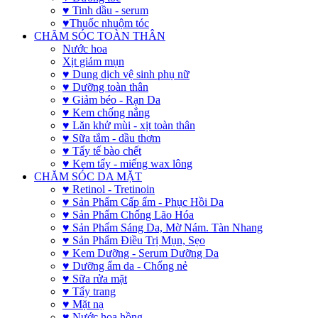
♥ Tinh dầu - serum
♥Thuốc nhuộm tóc
CHĂM SÓC TOÀN THÂN
Nước hoa
Xịt giảm mụn
♥ Dung dịch vệ sinh phụ nữ
♥ Dưỡng toàn thân
♥ Giảm béo - Rạn Da
♥ Kem chống nắng
♥ Lăn khử mùi - xịt toàn thân
♥ Sữa tắm - dầu thơm
♥ Tẩy tế bào chết
♥ Kem tẩy - miếng wax lông
CHĂM SÓC DA MẶT
♥ Retinol - Tretinoin
♥ Sản Phẩm Cấp ẩm - Phục Hồi Da
♥ Sản Phẩm Chống Lão Hóa
♥ Sản Phẩm Sáng Da, Mờ Nám. Tàn Nhang
♥ Sản Phẩm Điều Trị Mụn, Sẹo
♥ Kem Dưỡng - Serum Dưỡng Da
♥ Dưỡng ẩm da - Chống nẻ
♥ Sữa rửa mặt
♥ Tẩy trang
♥ Mặt nạ
♥ Nước hoa hồng