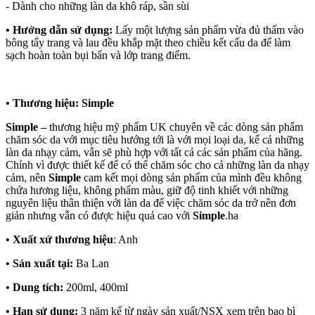
- Dành cho những làn da khô ráp, sần sùi
• Hướng dẫn sử dụng:
Lấy một lượng sản phẩm vừa đủ thấm vào
bông tẩy trang và lau đều khắp mặt theo chiều kết cấu da để làm
sạch hoàn toàn bụi bẩn và lớp trang điểm.
• Thương hiệu: Simple
Simple –
thương hiệu mỹ phẩm UK chuyên về các dòng sản phẩm
chăm sóc da với mục tiêu hướng tới là với mọi loại da, kể cả những
làn da nhạy cảm, vẫn sẽ phù hợp với tất cả các sản phẩm của hãng.
Chính vì được thiết kế để có thể chăm sóc cho cả những làn da nhạy
cảm, nên
Simple
cam kết mọi dòng sản phẩm của mình đều không
chứa hương liệu, không phẩm màu, giữ độ tinh khiết với những
nguyên liệu thân thiện với làn da để việc chăm sóc da trở nên đơn
giản nhưng vẫn có được hiệu quả cao với
Simple
.ha
• Xuất xứ thương hiệu
: Anh
• Sản xuất tại:
Ba Lan
• Dung tích:
200ml, 400ml
• Hạn sử dụng:
3 năm kể từ ngày sản xuất/NSX xem trên bao bì