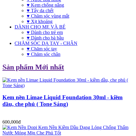
♥ Kem chống nắng
♥ Tẩy da chết
♥ Chăm sóc vùng mắt
♥ Xịt khoáng
DÀNH CHO MẸ VÀ BÉ
♥ Dành cho trẻ em
♥ Dành cho bà bầu
CHĂM SÓC DA TAY - CHÂN
♥ Chăm sóc tay
♥ Chăm sóc chân
Sản phẩm Mới nhất
Kem nền Limae Liquid Foundation 30ml - kiềm
dầu, che phủ ( Tone Sáng)
600,000đ