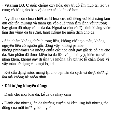
-
Vitamin B3, C
giúp chống oxy hóa, duy trì độ ẩm giúp tái tạo và
củng cố hàng rào bảo vệ da trở nên kiên cố hơn
- Ngoài ra còn chứa
chiết xuất hoa cúc
nổi tiếng với khả năng làm
dịu các tổn thương và tham gia vào quá trình làm lành vết thương
hay giảm độ nhạy cảm của da. Ngoài ra còn có đặc tính kháng viêm
làm dịu vùng da bị sưng, tăng cường hệ miễn dịch cho da
- Sản phẩm không chứa hương liệu, không chất tạo màu, không
nguyên liệu có nguồn gốc động vậy, không paraben,
không phthalates và không chứa các hóa chất gay gắt dễ có hại cho
da. Sản phẩm đã được kiểm tra da liễu và phê duyệt, kiểm tra về
nhãn khoa, không gây dị ứng và không gây bít tăc lỗ chân lông vì
vậy toàn sử dụng cho mọi loại da
- Kết cấu dạng nước mang lại cho bạn làn da sạch và được dưỡng
ẩm mà không hề nhờn dính.
• Đối tượng khuyên dùng:
- Dành cho mọi loại da, kể cả da nhạy cảm
- Dành cho những làn da thường xuyên bị kích ứng bởi những tác
động của môi trường bên ngoài