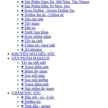
♥ Sản Phẩm Sáng Da, Mờ Nám. Tàn Nhang
♥ Sản Phẩm Điều Trị Mụn, Sẹo
♥ Kem Dưỡng - Serum Dưỡng Da
♥ Dưỡng ẩm da - Chống nẻ
♥ Sữa rửa mặt
♥ Tẩy trang
♥ Mặt nạ
♥ Nước hoa hồng
♥ Kem chống nắng
♥ Tẩy da chết
♥ Chăm sóc vùng mắt
♥ Xịt khoáng
KHUYẾN MẠI SIÊU SỐC
SẢN PHẨM MAKEUP
Tẩy da chết môi
♥ Trang điểm mặt
♥ Bông tẩy trang
♥ Son môi màu
♥ Son môi dưỡng
♥ Trang điểm mắt
♥ Sản phẩm tẩy trang
CHĂM SÓC TÓC
♥ Dầu gội - xả - ủ tóc
♥ Dưỡng tóc
♥ Tinh dầu - serum