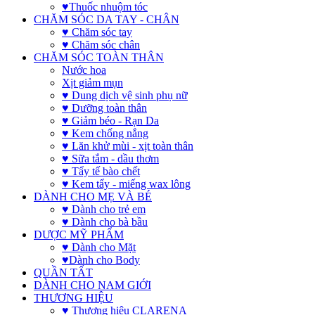
♥Thuốc nhuộm tóc
CHĂM SÓC DA TAY - CHÂN
♥ Chăm sóc tay
♥ Chăm sóc chân
CHĂM SÓC TOÀN THÂN
Nước hoa
Xịt giảm mụn
♥ Dung dịch vệ sinh phụ nữ
♥ Dưỡng toàn thân
♥ Giảm béo - Rạn Da
♥ Kem chống nắng
♥ Lăn khử mùi - xịt toàn thân
♥ Sữa tắm - dầu thơm
♥ Tẩy tế bào chết
♥ Kem tẩy - miếng wax lông
DÀNH CHO MẸ VÀ BÉ
♥ Dành cho trẻ em
♥ Dành cho bà bầu
DƯỢC MỸ PHẨM
♥ Dành cho Mặt
♥Dành cho Body
QUẦN TẤT
DÀNH CHO NAM GIỚI
THƯƠNG HIỆU
♥ Thương hiệu CLARENA