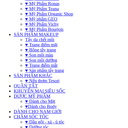
♥ Mỹ Phẩm Ronas
♥ Mỹ Phẩm Teana
♥ Mỹ Phẩm Organic Shop
♥ Mỹ phẩm GEO
♥ Mỹ Phẩm Vichy
♥ Mỹ Phẩm Bourjois
SẢN PHẨM MAKEUP
Tẩy da chết môi
♥ Trang điểm mặt
♥ Bông tẩy trang
♥ Son môi màu
♥ Son môi dưỡng
♥ Trang điểm mắt
♥ Sản phẩm tẩy trang
SẢN PHẨM KHÁC
♥ Nến thơm Tesori
QUẦN TẤT
KHUYẾN MẠI SIÊU SỐC
DƯỢC MỸ PHẨM
♥ Dành cho Mặt
♥Dành cho Body
DÀNH CHO NAM GIỚI
CHĂM SÓC TÓC
♥ Dầu gội - xả - ủ tóc
♥ Dưỡng tóc