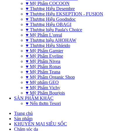
♥ Mỹ Phẩm COCOON
♥ Thương Hiệu Desembre
♥ Thương Hiệu EKSEPTION - FUSION
♥ Thương Hiệu Goodndoc
♥ Thương Hiệu OBAGI
♥ Thương hiệu Paula's Choice
♥ Mỹ Phẩm L'oreal
♥ Thương hiệu AHOHAW
♥ Thương Hiệu Shíeido
♥ Mỹ Phẩm Garnier
♥ Mỹ Phẩm Eveline
♥ Mỹ Phẩm Nivea
♥ Mỹ Phẩm Ronas
♥ Mỹ Phẩm Teana
♥ Mỹ Phẩm Organic Shop
♥ Mỹ phẩm GEO
♥ Mỹ Phẩm Vichy
♥ Mỹ Phẩm Bourjois
SẢN PHẨM KHÁC
♥ Nến thơm Tesori
Trang chủ
Sản phẩm
KHUYẾN MẠI SIÊU SỐC
Chăm sóc da