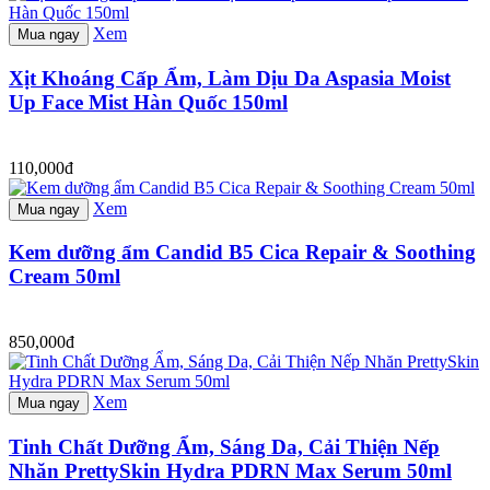
Xem
Mua ngay
Xịt Khoáng Cấp Ẩm, Làm Dịu Da Aspasia Moist
Up Face Mist Hàn Quốc 150ml
110,000đ
Xem
Mua ngay
Kem dưỡng ẩm Candid B5 Cica Repair & Soothing
Cream 50ml
850,000đ
Xem
Mua ngay
Tinh Chất Dưỡng Ẩm, Sáng Da, Cải Thiện Nếp
Nhăn PrettySkin Hydra PDRN Max Serum 50ml