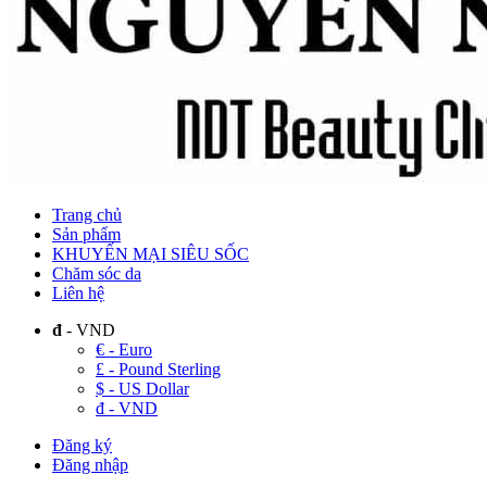
Trang chủ
Sản phẩm
KHUYẾN MẠI SIÊU SỐC
Chăm sóc da
Liên hệ
đ
- VND
€ - Euro
£ - Pound Sterling
$ - US Dollar
đ - VND
Đăng ký
Đăng nhập