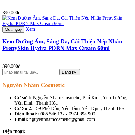
390,000đ
Xem
Mua ngay
Kem Dưỡng Ẩm, Sáng Da, Cải Thiện Nếp Nhăn
PrettySkin Hydra PDRN Max Cream 60ml
390,000đ
Đăng ký!
Nguyễn Nhâm Cosmetic
Cơ sở 1:
Nguyễn Nhâm Cosmetic, Phố Kiểu, Yên Trường,
Yên Định, Thanh Hóa
Cơ Sở 2:
159 Phố Đồn, Yên Tâm, Yên Định, Thanh Hoá
Điện thoại:
0985.546.132 - 0974.894.909
Email:
nguyennhamcosmetic@gmail.com
Điện thoại: