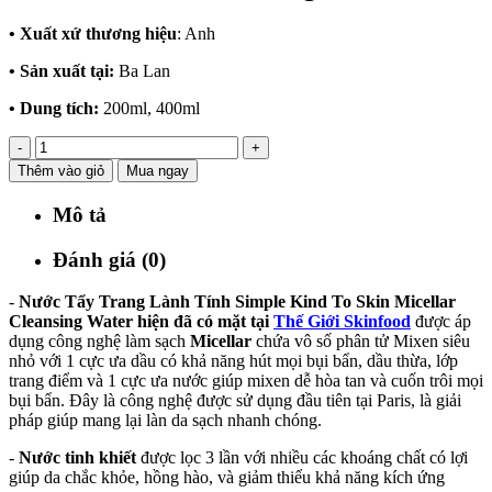
• Xuất xứ thương hiệu
: Anh
• Sản xuất tại:
Ba Lan
• Dung tích:
200ml, 400ml
-
+
Thêm vào giỏ
Mua ngay
Mô tả
Đánh giá (0)
-
Nước Tẩy Trang Lành Tính Simple Kind To Skin Micellar
Cleansing Water hiện đã có mặt tại
Thế Giới Skinfood
được áp
dụng công nghệ làm sạch
Micellar
chứa vô số phân tử Mixen siêu
nhỏ với 1 cực ưa dầu có khả năng hút mọi bụi bẩn, dầu thừa, lớp
trang điểm và 1 cực ưa nước giúp mixen dễ hòa tan và cuốn trôi mọi
bụi bẩn. Đây là công nghệ được sử dụng đầu tiên tại Paris, là giải
pháp giúp mang lại làn da sạch nhanh chóng.
-
Nước tinh khiết
được lọc 3 lần với nhiều các khoáng chất có lợi
giúp da chắc khỏe, hồng hào, và giảm thiểu khả năng kích ứng