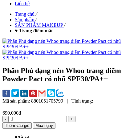
Liên hệ
Trang chủ
/
Sản phẩm
/
SẢN PHẨM MAKEUP
/
♥ Trang điểm mặt
Phấn Phủ dạng nén Whoo trang điểm
Powder Pact có nhũ SPF30/PA++
Mã sản phẩm:
8801051705799
|
Tình trạng:
690,000đ
-
+
Thêm vào giỏ
Mua ngay
Mô tả