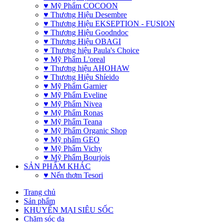
♥ Mỹ Phẩm COCOON
♥ Thương Hiệu Desembre
♥ Thương Hiệu EKSEPTION - FUSION
♥ Thương Hiệu Goodndoc
♥ Thương Hiệu OBAGI
♥ Thương hiệu Paula's Choice
♥ Mỹ Phẩm L'oreal
♥ Thương hiệu AHOHAW
♥ Thương Hiệu Shíeido
♥ Mỹ Phẩm Garnier
♥ Mỹ Phẩm Eveline
♥ Mỹ Phẩm Nivea
♥ Mỹ Phẩm Ronas
♥ Mỹ Phẩm Teana
♥ Mỹ Phẩm Organic Shop
♥ Mỹ phẩm GEO
♥ Mỹ Phẩm Vichy
♥ Mỹ Phẩm Bourjois
SẢN PHẨM KHÁC
♥ Nến thơm Tesori
Trang chủ
Sản phẩm
KHUYẾN MẠI SIÊU SỐC
Chăm sóc da