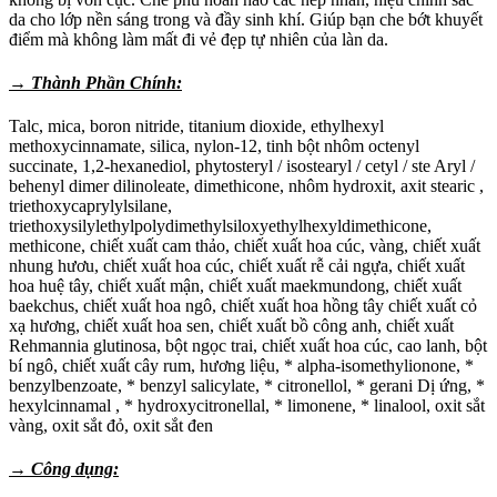
da cho lớp nền sáng trong và đầy sinh khí. Giúp bạn che bớt khuyết
điểm mà không làm mất đi vẻ đẹp tự nhiên của làn da.
→
Thành Phần Chính:
Talc, mica, boron nitride, titanium dioxide, ethylhexyl
methoxycinnamate, silica, nylon-12, tinh bột nhôm octenyl
succinate, 1,2-hexanediol, phytosteryl / isostearyl / cetyl / ste Aryl /
behenyl dimer dilinoleate, dimethicone, nhôm hydroxit, axit stearic ,
triethoxycaprylylsilane,
triethoxysilylethylpolydimethylsiloxyethylhexyldimethicone,
methicone, chiết xuất cam thảo, chiết xuất hoa cúc, vàng, chiết xuất
nhung hươu, chiết xuất hoa cúc, chiết xuất rễ cải ngựa, chiết xuất
hoa huệ tây, chiết xuất mận, chiết xuất maekmundong, chiết xuất
baekchus, chiết xuất hoa ngô, chiết xuất hoa hồng tây chiết xuất cỏ
xạ hương, chiết xuất hoa sen, chiết xuất bồ công anh, chiết xuất
Rehmannia glutinosa, bột ngọc trai, chiết xuất hoa cúc, cao lanh, bột
bí ngô, chiết xuất cây rum, hương liệu, * alpha-isomethylionone, *
benzylbenzoate, * benzyl salicylate, * citronellol, * gerani Dị ứng, *
hexylcinnamal , * hydroxycitronellal, * limonene, * linalool, oxit sắt
vàng, oxit sắt đỏ, oxit sắt đen
→ Công dụng: