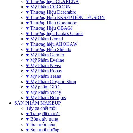
♥ Thương hiệu CLARENA
♥ Mỹ Phẩm COCOON
♥ Thương Hiệu Desembre
♥ Thương Hiệu EKSEPTION - FUSION
♥ Thương Hiệu Goodndoc
♥ Thương Hiệu OBAGI
♥ Thương hiệu Paula's Choice
♥ Mỹ Phẩm L'oreal
♥ Thương hiệu AHOHAW
♥ Thương Hiệu Shíeido
♥ Mỹ Phẩm Garnier
♥ Mỹ Phẩm Eveline
♥ Mỹ Phẩm Nivea
♥ Mỹ Phẩm Ronas
♥ Mỹ Phẩm Teana
♥ Mỹ Phẩm Organic Shop
♥ Mỹ phẩm GEO
♥ Mỹ Phẩm Vichy
♥ Mỹ Phẩm Bourjois
SẢN PHẨM MAKEUP
Tẩy da chết môi
♥ Trang điểm mặt
♥ Bông tẩy trang
♥ Son môi màu
♥ Son môi dưỡng