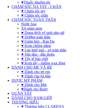
♥Thuốc nhuộm tóc
CHĂM SÓC DA TAY - CHÂN
♥ Chăm sóc tay
♥ Chăm sóc chân
CHĂM SÓC TOÀN THÂN
Nước hoa
Xịt giảm mụn
♥ Dung dịch vệ sinh phụ nữ
♥ Dưỡng toàn thân
♥ Giảm béo - Rạn Da
♥ Kem chống nắng
♥ Lăn khử mùi - xịt toàn thân
♥ Sữa tắm - dầu thơm
♥ Tẩy tế bào chết
♥ Kem tẩy - miếng wax lông
DÀNH CHO MẸ VÀ BÉ
♥ Dành cho trẻ em
♥ Dành cho bà bầu
DƯỢC MỸ PHẨM
♥ Dành cho Mặt
♥Dành cho Body
QUẦN TẤT
DÀNH CHO NAM GIỚI
THƯƠNG HIỆU
♥ Thương hiệu CLARENA