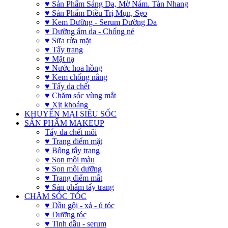
♥ Sản Phẩm Sáng Da, Mờ Nám. Tàn Nhang
♥ Sản Phẩm Điều Trị Mụn, Sẹo
♥ Kem Dưỡng - Serum Dưỡng Da
♥ Dưỡng ẩm da - Chống nẻ
♥ Sữa rửa mặt
♥ Tẩy trang
♥ Mặt nạ
♥ Nước hoa hồng
♥ Kem chống nắng
♥ Tẩy da chết
♥ Chăm sóc vùng mắt
♥ Xịt khoáng
KHUYẾN MẠI SIÊU SỐC
SẢN PHẨM MAKEUP
Tẩy da chết môi
♥ Trang điểm mặt
♥ Bông tẩy trang
♥ Son môi màu
♥ Son môi dưỡng
♥ Trang điểm mắt
♥ Sản phẩm tẩy trang
CHĂM SÓC TÓC
♥ Dầu gội - xả - ủ tóc
♥ Dưỡng tóc
♥ Tinh dầu - serum