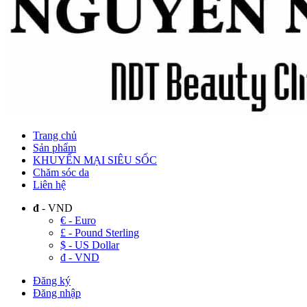
Trang chủ
Sản phẩm
KHUYẾN MẠI SIÊU SỐC
Chăm sóc da
Liên hệ
đ
- VND
€ - Euro
£ - Pound Sterling
$ - US Dollar
đ - VND
Đăng ký
Đăng nhập