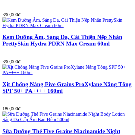
390,000đ
Kem Dưỡng Ẩm, Sáng Da, Cải Thiện Nếp Nhăn
PrettySkin Hydra PDRN Max Cream 60ml
390,000đ
Xịt Chống Nắng Five Grains ProXylane Nâng Tông
SPF 50+ PA++++ 160ml
180,000đ
Sữa Dưỡng Thể Five Grains Niacinamide Night