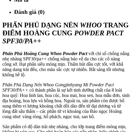
Đánh giá (0)
PHẤN PHỦ DẠNG NÉN
WHOO
TRANG
ĐIỂM HOÀNG CUNG
POWDER PACT
SPF30/PA++
Phấn Phủ Hoàng Cung Whoo Powder Pact
với chỉ số chống nắng
nhẹ nhàng SPF30/pa++ chống nắng bảo vệ da cho các cô nàng
công sở. Hạt phấn siêu mỏng mịn. Thấm hút dầu cực tốt, với khẳ
năng dang trải đêu, cho màu sắc cực tự nhiên. Bắt sáng tốt nhưng
không hề lộ.
Phấn Phủ Dạng Nén Whoo Gongjinhyang Mi Powder Pact
SPF30/PA++
có thành phần là sự kết tinh dưỡng chất của 8 loài
hoa quý: Hoa linh lan, hoa cúc, hoa mai, hoa sen, hoa mẫu đơn, sinh
địa hoàng, hoa lựu và hồng hoa. Ngoài ra, sản phẩm còn được bổ
sung thêm vi lượng khoáng chất dồi dào đến từ đại dương và từ
lòng đất sâu thẳm – các phân tử vi khoáng của Bảo ngọc Hoàng
cung như: vàng ròng, hổ phách, ngọc trai, san hô.
Sản phẩm có độ dàn trải nhẹ nhàng, cho lớp trang điểm mỏng mịn,
không bị vón cục. Che phủ hoàn hảo các nếp nhăn, hiệu chỉnh sác