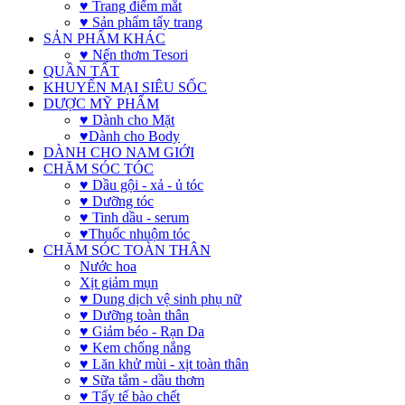
♥ Trang điểm mắt
♥ Sản phẩm tẩy trang
SẢN PHẨM KHÁC
♥ Nến thơm Tesori
QUẦN TẤT
KHUYẾN MẠI SIÊU SỐC
DƯỢC MỸ PHẨM
♥ Dành cho Mặt
♥Dành cho Body
DÀNH CHO NAM GIỚI
CHĂM SÓC TÓC
♥ Dầu gội - xả - ủ tóc
♥ Dưỡng tóc
♥ Tinh dầu - serum
♥Thuốc nhuộm tóc
CHĂM SÓC TOÀN THÂN
Nước hoa
Xịt giảm mụn
♥ Dung dịch vệ sinh phụ nữ
♥ Dưỡng toàn thân
♥ Giảm béo - Rạn Da
♥ Kem chống nắng
♥ Lăn khử mùi - xịt toàn thân
♥ Sữa tắm - dầu thơm
♥ Tẩy tế bào chết