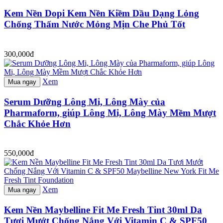
Kem Nền Dopi Kem Nền Kiềm Dầu Dạng Lỏng
Chống Thấm Nước Mỏng Mịn Che Phủ Tốt
300,000đ
Xem
Mua ngay
Serum Dưỡng Lông Mi, Lông Mày của
Pharmaform, giúp Lông Mi, Lông Mày Mềm Mượt
Chắc Khỏe Hơn
550,000đ
Xem
Mua ngay
Kem Nền Maybelline Fit Me Fresh Tint 30ml Da
Tươi Mướt Chống Nắng Với Vitamin C & SPF50