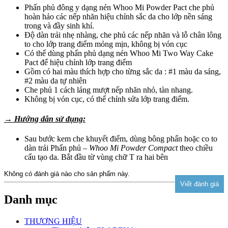
Phấn phủ đông y dạng nén Whoo Mi Powder Pact che phủ
hoàn hảo các nếp nhăn hiệu chỉnh sắc da cho lớp nền sáng
trong và đầy sinh khí.
Độ dàn trải nhẹ nhàng, che phủ các nếp nhăn và lỗ chân lông
to cho lớp trang điểm mỏng mịn, không bị vón cục
Có thế dùng phấn phủ dạng nén Whoo Mi Two Way Cake
Pact để hiệu chỉnh lớp trang điểm
Gồm có hai màu thích hợp cho từng sắc da : #1 màu da sáng,
#2 màu da tự nhiên
Che phủ 1 cách láng mượt nếp nhăn nhỏ, tàn nhang.
Không bị vón cục, có thể chỉnh sửa lớp trang điểm.
→ Hướng dẫn sử dụng:
Sau bước kem che khuyết điểm, dùng bông phấn hoặc co to
dàn trải Phấn phủ –
Whoo Mi Powder Compact
theo chiều
cấu tạo da. Bắt đầu từ vùng chữ T ra hai bên
Không có đánh giá nào cho sản phẩm này.
Danh mục
THƯƠNG HIỆU