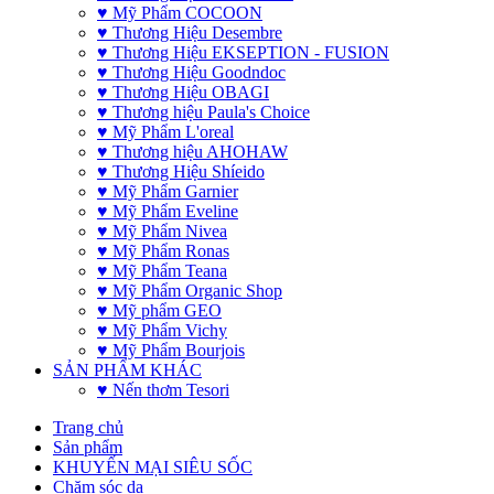
♥ Mỹ Phẩm COCOON
♥ Thương Hiệu Desembre
♥ Thương Hiệu EKSEPTION - FUSION
♥ Thương Hiệu Goodndoc
♥ Thương Hiệu OBAGI
♥ Thương hiệu Paula's Choice
♥ Mỹ Phẩm L'oreal
♥ Thương hiệu AHOHAW
♥ Thương Hiệu Shíeido
♥ Mỹ Phẩm Garnier
♥ Mỹ Phẩm Eveline
♥ Mỹ Phẩm Nivea
♥ Mỹ Phẩm Ronas
♥ Mỹ Phẩm Teana
♥ Mỹ Phẩm Organic Shop
♥ Mỹ phẩm GEO
♥ Mỹ Phẩm Vichy
♥ Mỹ Phẩm Bourjois
SẢN PHẨM KHÁC
♥ Nến thơm Tesori
Trang chủ
Sản phẩm
KHUYẾN MẠI SIÊU SỐC
Chăm sóc da