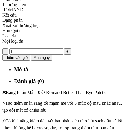
Thương hiệu
ROMAND
Kết cấu
Dạng phấn
Xuất xứ thương hiệu
Hàn Quốc
Loại da
Mọi loại da
-
+
Thêm vào giỏ
Mua ngay
Mô tả
Đánh giá (0)
❌Bảng Phấn Mắt 10 Ô Romand Better Than Eye Palette
⚡Tạo điểm nhắn sáng tối mạnh mẽ với 5 mức độ màu khác nhau,
tạo đôi mắt có chiều sâu
⚡Có khả năng kiềm dầu với hạt phấn siêu nhỏ hút sạch dầu và bã
nhờn, không hề bị crease, duy trì lớp trang điểm như ban đầu