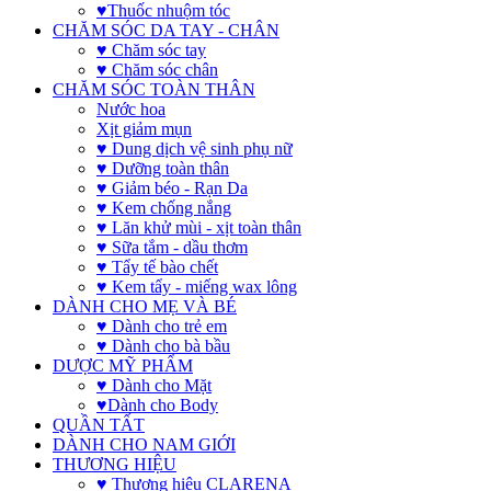
♥Thuốc nhuộm tóc
CHĂM SÓC DA TAY - CHÂN
♥ Chăm sóc tay
♥ Chăm sóc chân
CHĂM SÓC TOÀN THÂN
Nước hoa
Xịt giảm mụn
♥ Dung dịch vệ sinh phụ nữ
♥ Dưỡng toàn thân
♥ Giảm béo - Rạn Da
♥ Kem chống nắng
♥ Lăn khử mùi - xịt toàn thân
♥ Sữa tắm - dầu thơm
♥ Tẩy tế bào chết
♥ Kem tẩy - miếng wax lông
DÀNH CHO MẸ VÀ BÉ
♥ Dành cho trẻ em
♥ Dành cho bà bầu
DƯỢC MỸ PHẨM
♥ Dành cho Mặt
♥Dành cho Body
QUẦN TẤT
DÀNH CHO NAM GIỚI
THƯƠNG HIỆU
♥ Thương hiệu CLARENA