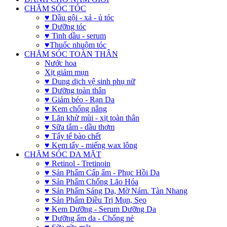
CHĂM SÓC TÓC
♥ Dầu gội - xả - ủ tóc
♥ Dưỡng tóc
♥ Tinh dầu - serum
♥Thuốc nhuộm tóc
CHĂM SÓC TOÀN THÂN
Nước hoa
Xịt giảm mụn
♥ Dung dịch vệ sinh phụ nữ
♥ Dưỡng toàn thân
♥ Giảm béo - Rạn Da
♥ Kem chống nắng
♥ Lăn khử mùi - xịt toàn thân
♥ Sữa tắm - dầu thơm
♥ Tẩy tế bào chết
♥ Kem tẩy - miếng wax lông
CHĂM SÓC DA MẶT
♥ Retinol - Tretinoin
♥ Sản Phẩm Cấp ẩm - Phục Hồi Da
♥ Sản Phẩm Chống Lão Hóa
♥ Sản Phẩm Sáng Da, Mờ Nám. Tàn Nhang
♥ Sản Phẩm Điều Trị Mụn, Sẹo
♥ Kem Dưỡng - Serum Dưỡng Da
♥ Dưỡng ẩm da - Chống nẻ