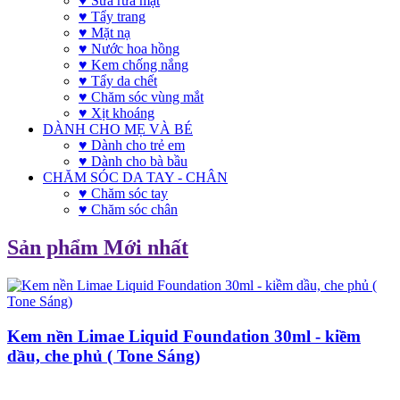
♥ Sữa rửa mặt
♥ Tẩy trang
♥ Mặt nạ
♥ Nước hoa hồng
♥ Kem chống nắng
♥ Tẩy da chết
♥ Chăm sóc vùng mắt
♥ Xịt khoáng
DÀNH CHO MẸ VÀ BÉ
♥ Dành cho trẻ em
♥ Dành cho bà bầu
CHĂM SÓC DA TAY - CHÂN
♥ Chăm sóc tay
♥ Chăm sóc chân
Sản phẩm Mới nhất
Kem nền Limae Liquid Foundation 30ml - kiềm
dầu, che phủ ( Tone Sáng)