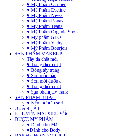
♥ Mỹ Phẩm Garnier
♥ Mỹ Phẩm Eveline
♥ Mỹ Phẩm Nivea
♥ Mỹ Phẩm Ronas
♥ Mỹ Phẩm Teana
♥ Mỹ Phẩm Organic Shop
♥ Mỹ phẩm GEO
♥ Mỹ Phẩm Vichy
♥ Mỹ Phẩm Bourjois
SẢN PHẨM MAKEUP
Tẩy da chết môi
♥ Trang điểm mặt
♥ Bông tẩy trang
♥ Son môi màu
♥ Son môi dưỡng
♥ Trang điểm mắt
♥ Sản phẩm tẩy trang
SẢN PHẨM KHÁC
♥ Nến thơm Tesori
QUẦN TẤT
KHUYẾN MẠI SIÊU SỐC
DƯỢC MỸ PHẨM
♥ Dành cho Mặt
♥Dành cho Body
DÀNH CHO NAM GIỚI