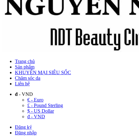
Trang chủ
Sản phẩm
KHUYẾN MẠI SIÊU SỐC
Chăm sóc da
Liên hệ
đ
- VND
€ - Euro
£ - Pound Sterling
$ - US Dollar
đ - VND
Đăng ký
Đăng nhập