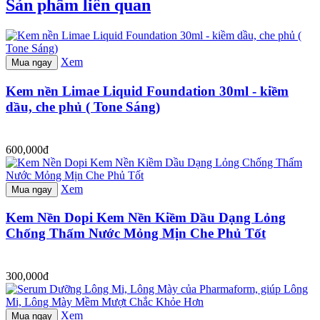
Sản phẩm liên quan
Xem
Mua ngay
Kem nền Limae Liquid Foundation 30ml - kiềm
dầu, che phủ ( Tone Sáng)
600,000đ
Xem
Mua ngay
Kem Nền Dopi Kem Nền Kiềm Dầu Dạng Lỏng
Chống Thấm Nước Mỏng Mịn Che Phủ Tốt
300,000đ
Xem
Mua ngay