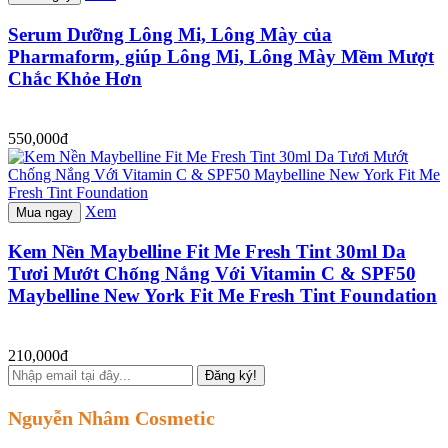
Serum Dưỡng Lông Mi, Lông Mày của
Pharmaform, giúp Lông Mi, Lông Mày Mềm Mượt
Chắc Khỏe Hơn
550,000đ
Xem
Mua ngay
Kem Nền Maybelline Fit Me Fresh Tint 30ml Da
Tươi Mướt Chống Nắng Với Vitamin C & SPF50
Maybelline New York Fit Me Fresh Tint Foundation
210,000đ
Đăng ký!
Nguyễn Nhâm Cosmetic