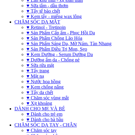
♥ Lăn khử mùi - xịt toàn thân
♥ Sữa tắm - dầu thơm
♥ Tẩy tế bào chết
♥ Kem tẩy - miếng wax lông
CHĂM SÓC DA MẶT
♥ Retinol - Tretinoin
♥ Sản Phẩm Cấp ẩm - Phục Hồi Da
♥ Sản Phẩm Chống Lão Hóa
♥ Sản Phẩm Sáng Da, Mờ Nám. Tàn Nhang
♥ Sản Phẩm Điều Trị Mụn, Sẹo
♥ Kem Dưỡng - Serum Dưỡng Da
♥ Dưỡng ẩm da - Chống nẻ
♥ Sữa rửa mặt
♥ Tẩy trang
♥ Mặt nạ
♥ Nước hoa hồng
♥ Kem chống nắng
♥ Tẩy da chết
♥ Chăm sóc vùng mắt
♥ Xịt khoáng
DÀNH CHO MẸ VÀ BÉ
♥ Dành cho trẻ em
♥ Dành cho bà bầu
CHĂM SÓC DA TAY - CHÂN
♥ Chăm sóc tay