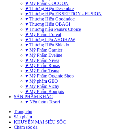
♥ Mỹ Phẩm COCOON
♥ Thương Hiệu Desembre
♥ Thương Hiệu EKSEPTION - FUSION
♥ Thương Hiệu Goodndoc
♥ Thương Hiệu OBAGI
♥ Thương hiệu Paula's Choice
♥ Mỹ Phẩm L'oreal
♥ Thương hiệu AHOHAW
♥ Thương Hiệu Shíeido
♥ Mỹ Phẩm Garnier
♥ Mỹ Phẩm Eveline
♥ Mỹ Phẩm Nivea
♥ Mỹ Phẩm Ronas
♥ Mỹ Phẩm Teana
♥ Mỹ Phẩm Organic Shop
♥ Mỹ phẩm GEO
♥ Mỹ Phẩm Vichy
♥ Mỹ Phẩm Bourjois
SẢN PHẨM KHÁC
♥ Nến thơm Tesori
Trang chủ
Sản phẩm
KHUYẾN MẠI SIÊU SỐC
Chăm sóc da