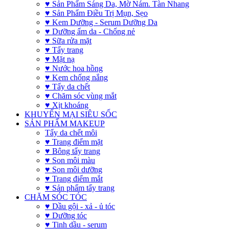
♥ Sản Phẩm Sáng Da, Mờ Nám. Tàn Nhang
♥ Sản Phẩm Điều Trị Mụn, Sẹo
♥ Kem Dưỡng - Serum Dưỡng Da
♥ Dưỡng ẩm da - Chống nẻ
♥ Sữa rửa mặt
♥ Tẩy trang
♥ Mặt nạ
♥ Nước hoa hồng
♥ Kem chống nắng
♥ Tẩy da chết
♥ Chăm sóc vùng mắt
♥ Xịt khoáng
KHUYẾN MẠI SIÊU SỐC
SẢN PHẨM MAKEUP
Tẩy da chết môi
♥ Trang điểm mặt
♥ Bông tẩy trang
♥ Son môi màu
♥ Son môi dưỡng
♥ Trang điểm mắt
♥ Sản phẩm tẩy trang
CHĂM SÓC TÓC
♥ Dầu gội - xả - ủ tóc
♥ Dưỡng tóc
♥ Tinh dầu - serum