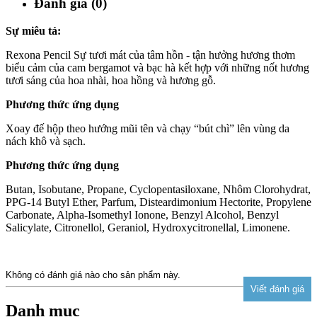
Đánh giá (0)
Sự miêu tả:
Rexona Pencil Sự tươi mát của tâm hồn - tận hưởng hương thơm
biểu cảm của cam bergamot và bạc hà kết hợp với những nốt hương
tươi sáng của hoa nhài, hoa hồng và hương gỗ.
Phương thức ứng dụng
Xoay đế hộp theo hướng mũi tên và chạy “bút chì” lên vùng da
nách khô và sạch.
Phương thức ứng dụng
Butan, Isobutane, Propane, Cyclopentasiloxane, Nhôm Clorohydrat,
PPG-14 Butyl Ether, Parfum, Disteardimonium Hectorite, Propylene
Carbonate, Alpha-Isomethyl Ionone, Benzyl Alcohol, Benzyl
Salicylate, Citronellol, Geraniol, Hydroxycitronellal, Limonene.
Không có đánh giá nào cho sản phẩm này.
Danh mục