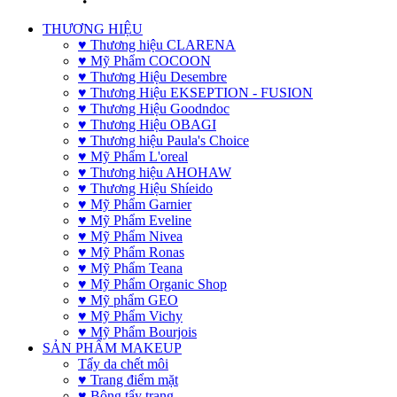
THƯƠNG HIỆU
♥ Thương hiệu CLARENA
♥ Mỹ Phẩm COCOON
♥ Thương Hiệu Desembre
♥ Thương Hiệu EKSEPTION - FUSION
♥ Thương Hiệu Goodndoc
♥ Thương Hiệu OBAGI
♥ Thương hiệu Paula's Choice
♥ Mỹ Phẩm L'oreal
♥ Thương hiệu AHOHAW
♥ Thương Hiệu Shíeido
♥ Mỹ Phẩm Garnier
♥ Mỹ Phẩm Eveline
♥ Mỹ Phẩm Nivea
♥ Mỹ Phẩm Ronas
♥ Mỹ Phẩm Teana
♥ Mỹ Phẩm Organic Shop
♥ Mỹ phẩm GEO
♥ Mỹ Phẩm Vichy
♥ Mỹ Phẩm Bourjois
SẢN PHẨM MAKEUP
Tẩy da chết môi
♥ Trang điểm mặt
♥ Bông tẩy trang