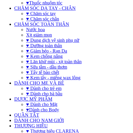
♥Thuốc nhuộm tóc
CHĂM SÓC DA TAY - CHÂN
♥ Chăm sóc tay
♥ Chăm sóc chân
CHĂM SÓC TOÀN THÂN
Nước hoa
Xịt giảm mụn
♥ Dung dịch vệ sinh phụ nữ
♥ Dưỡng toàn thân
♥ Giảm béo - Rạn Da
♥ Kem chống nắng
♥ Lăn khử mùi - xịt toàn thân
♥ Sữa tắm - dầu thơm
♥ Tẩy tế bào chết
♥ Kem tẩy - miếng wax lông
DÀNH CHO MẸ VÀ BÉ
♥ Dành cho trẻ em
♥ Dành cho bà bầu
DƯỢC MỸ PHẨM
♥ Dành cho Mặt
♥Dành cho Body
QUẦN TẤT
DÀNH CHO NAM GIỚI
THƯƠNG HIỆU
♥ Thương hiệu CLARENA