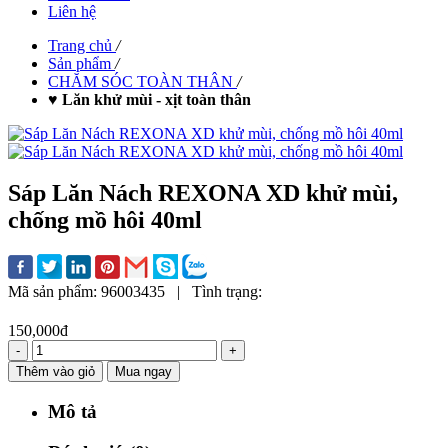
Liên hệ
Trang chủ
/
Sản phẩm
/
CHĂM SÓC TOÀN THÂN
/
♥ Lăn khử mùi - xịt toàn thân
Sáp Lăn Nách REXONA XD khử mùi,
chống mồ hôi 40ml
Mã sản phẩm:
96003435
|
Tình trạng:
150,000đ
-
+
Thêm vào giỏ
Mua ngay
Mô tả