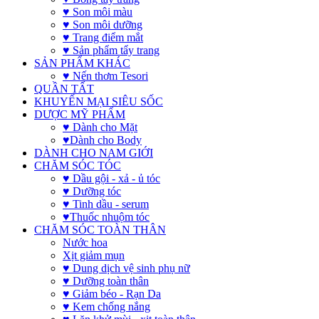
♥ Son môi màu
♥ Son môi dưỡng
♥ Trang điểm mắt
♥ Sản phẩm tẩy trang
SẢN PHẨM KHÁC
♥ Nến thơm Tesori
QUẦN TẤT
KHUYẾN MẠI SIÊU SỐC
DƯỢC MỸ PHẨM
♥ Dành cho Mặt
♥Dành cho Body
DÀNH CHO NAM GIỚI
CHĂM SÓC TÓC
♥ Dầu gội - xả - ủ tóc
♥ Dưỡng tóc
♥ Tinh dầu - serum
♥Thuốc nhuộm tóc
CHĂM SÓC TOÀN THÂN
Nước hoa
Xịt giảm mụn
♥ Dung dịch vệ sinh phụ nữ
♥ Dưỡng toàn thân
♥ Giảm béo - Rạn Da
♥ Kem chống nắng