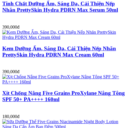
Tinh Chất Dưỡng Ẩm, Sáng Da, Cải Thiện Nếp
Nhăn PrettySkin Hydra PDRN Max Serum 50ml
390,000đ
Kem Dưỡng Ẩm, Sáng Da, Cải Thiện Nếp Nhăn
PrettySkin Hydra PDRN Max Cream 60ml
390,000đ
Xịt Chống Nắng Five Grains ProXylane Nâng Tông
SPF 50+ PA++++ 160ml
180,000đ