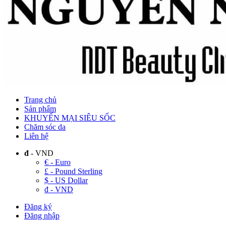
Trang chủ
Sản phẩm
KHUYẾN MẠI SIÊU SỐC
Chăm sóc da
Liên hệ
đ
- VND
€ - Euro
£ - Pound Sterling
$ - US Dollar
đ - VND
Đăng ký
Đăng nhập