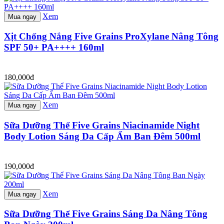
Xem
Mua ngay
Xịt Chống Nắng Five Grains ProXylane Nâng Tông
SPF 50+ PA++++ 160ml
180,000đ
Xem
Mua ngay
Sữa Dưỡng Thể Five Grains Niacinamide Night
Body Lotion Sáng Da Cấp Ẩm Ban Đêm 500ml
190,000đ
Xem
Mua ngay
Sữa Dưỡng Thể Five Grains Sáng Da Nâng Tông