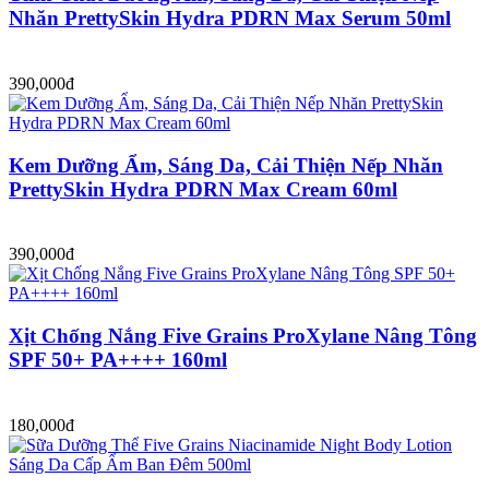
Nhăn PrettySkin Hydra PDRN Max Serum 50ml
390,000đ
Kem Dưỡng Ẩm, Sáng Da, Cải Thiện Nếp Nhăn
PrettySkin Hydra PDRN Max Cream 60ml
390,000đ
Xịt Chống Nắng Five Grains ProXylane Nâng Tông
SPF 50+ PA++++ 160ml
180,000đ