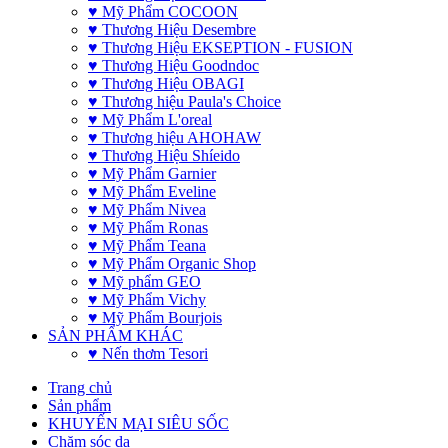
♥ Mỹ Phẩm COCOON
♥ Thương Hiệu Desembre
♥ Thương Hiệu EKSEPTION - FUSION
♥ Thương Hiệu Goodndoc
♥ Thương Hiệu OBAGI
♥ Thương hiệu Paula's Choice
♥ Mỹ Phẩm L'oreal
♥ Thương hiệu AHOHAW
♥ Thương Hiệu Shíeido
♥ Mỹ Phẩm Garnier
♥ Mỹ Phẩm Eveline
♥ Mỹ Phẩm Nivea
♥ Mỹ Phẩm Ronas
♥ Mỹ Phẩm Teana
♥ Mỹ Phẩm Organic Shop
♥ Mỹ phẩm GEO
♥ Mỹ Phẩm Vichy
♥ Mỹ Phẩm Bourjois
SẢN PHẨM KHÁC
♥ Nến thơm Tesori
Trang chủ
Sản phẩm
KHUYẾN MẠI SIÊU SỐC
Chăm sóc da