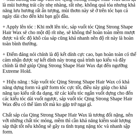
là mùi hương trái cây nhẹ nhàng, rất nhẹ, không quá tỏa nhưng khả
năng lưu hương rất ấn tượng, mùi thơm này sẽ ở trên tóc bạn cả
ngày dài cho đến khi bạn gội đầu.
+ Apply lên tóc : Khi mới lên tóc, sáp vuốt tóc Qing Strong Shape
Hair Wax sẽ cho một độ rít nhẹ, sẽ không thể hoàn toàn mềm mượt
được và tốc độ khô của sáp cũng khá nhanh nên độ rít này là hoàn
toàn bình thường.
+ Điểm đáng nói chính là độ kết dính cực cao, bạn hoàn toàn có thể
cảm nhận được sự kết dính này trong quá trình tạo kiểu và đây
chính là thứ giúp Qing Strong Shape Hair Wax đạt đến ngưỡng
Extreme Hold.
+ Hiệu năng : Sáp vuốt tóc Qing Strong Shape Hair Wax có khả
năng dựng form và giữ form tóc cực tốt, điều này giúp cho khả
năng tạo kiểu rất đa dạng, từ các kiểu tóc ngắn vuốt dựng cho đến
các kiểu tóc dài vuốt ngược, sáp vuốt tóc Qing Strong Shape Hair
Wax đều có thể làm tốt mà ko gặp trở ngại gì.
Chất sáp của Qing Strong Shape Hair Wax là tương đối nặng, nên
với những chất tóc mỏng, mềm thì cần khả năng kiểm soát lượng
sáp thật tốt nếu không sẽ gây ra tình trạng nặng tóc và nhanh sập
form.