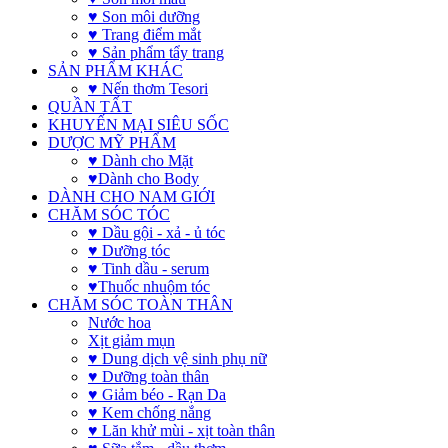
♥ Son môi dưỡng
♥ Trang điểm mắt
♥ Sản phẩm tẩy trang
SẢN PHẨM KHÁC
♥ Nến thơm Tesori
QUẦN TẤT
KHUYẾN MẠI SIÊU SỐC
DƯỢC MỸ PHẨM
♥ Dành cho Mặt
♥Dành cho Body
DÀNH CHO NAM GIỚI
CHĂM SÓC TÓC
♥ Dầu gội - xả - ủ tóc
♥ Dưỡng tóc
♥ Tinh dầu - serum
♥Thuốc nhuộm tóc
CHĂM SÓC TOÀN THÂN
Nước hoa
Xịt giảm mụn
♥ Dung dịch vệ sinh phụ nữ
♥ Dưỡng toàn thân
♥ Giảm béo - Rạn Da
♥ Kem chống nắng
♥ Lăn khử mùi - xịt toàn thân