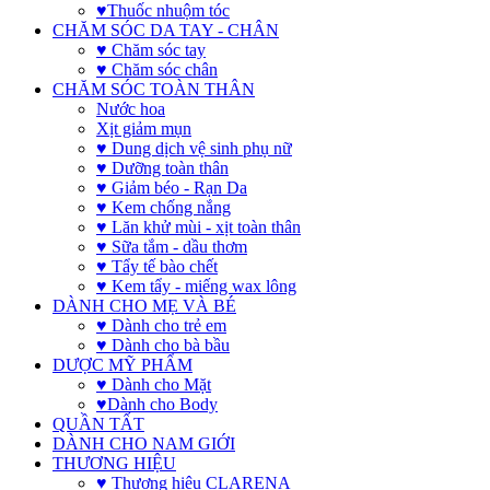
♥Thuốc nhuộm tóc
CHĂM SÓC DA TAY - CHÂN
♥ Chăm sóc tay
♥ Chăm sóc chân
CHĂM SÓC TOÀN THÂN
Nước hoa
Xịt giảm mụn
♥ Dung dịch vệ sinh phụ nữ
♥ Dưỡng toàn thân
♥ Giảm béo - Rạn Da
♥ Kem chống nắng
♥ Lăn khử mùi - xịt toàn thân
♥ Sữa tắm - dầu thơm
♥ Tẩy tế bào chết
♥ Kem tẩy - miếng wax lông
DÀNH CHO MẸ VÀ BÉ
♥ Dành cho trẻ em
♥ Dành cho bà bầu
DƯỢC MỸ PHẨM
♥ Dành cho Mặt
♥Dành cho Body
QUẦN TẤT
DÀNH CHO NAM GIỚI
THƯƠNG HIỆU
♥ Thương hiệu CLARENA