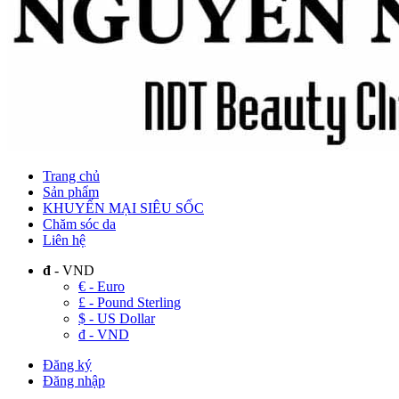
Trang chủ
Sản phẩm
KHUYẾN MẠI SIÊU SỐC
Chăm sóc da
Liên hệ
đ
- VND
€ - Euro
£ - Pound Sterling
$ - US Dollar
đ - VND
Đăng ký
Đăng nhập