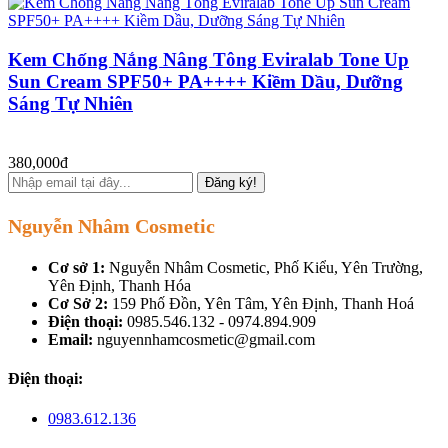
Kem Chống Nắng Nâng Tông Eviralab Tone Up
Sun Cream SPF50+ PA++++ Kiềm Dầu, Dưỡng
Sáng Tự Nhiên
380,000đ
Đăng ký!
Nguyễn Nhâm Cosmetic
Cơ sở 1:
Nguyễn Nhâm Cosmetic, Phố Kiểu, Yên Trường,
Yên Định, Thanh Hóa
Cơ Sở 2:
159 Phố Đồn, Yên Tâm, Yên Định, Thanh Hoá
Điện thoại:
0985.546.132 - 0974.894.909
Email:
nguyennhamcosmetic@gmail.com
Điện thoại:
0983.612.136