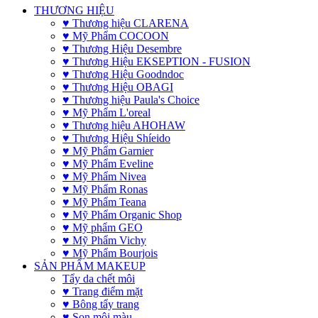
THƯƠNG HIỆU
♥ Thương hiệu CLARENA
♥ Mỹ Phẩm COCOON
♥ Thương Hiệu Desembre
♥ Thương Hiệu EKSEPTION - FUSION
♥ Thương Hiệu Goodndoc
♥ Thương Hiệu OBAGI
♥ Thương hiệu Paula's Choice
♥ Mỹ Phẩm L'oreal
♥ Thương hiệu AHOHAW
♥ Thương Hiệu Shíeido
♥ Mỹ Phẩm Garnier
♥ Mỹ Phẩm Eveline
♥ Mỹ Phẩm Nivea
♥ Mỹ Phẩm Ronas
♥ Mỹ Phẩm Teana
♥ Mỹ Phẩm Organic Shop
♥ Mỹ phẩm GEO
♥ Mỹ Phẩm Vichy
♥ Mỹ Phẩm Bourjois
SẢN PHẨM MAKEUP
Tẩy da chết môi
♥ Trang điểm mặt
♥ Bông tẩy trang
♥ Son môi màu