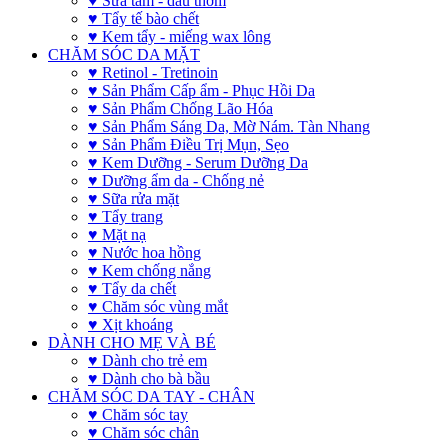
♥ Sữa tắm - dầu thơm
♥ Tẩy tế bào chết
♥ Kem tẩy - miếng wax lông
CHĂM SÓC DA MẶT
♥ Retinol - Tretinoin
♥ Sản Phẩm Cấp ẩm - Phục Hồi Da
♥ Sản Phẩm Chống Lão Hóa
♥ Sản Phẩm Sáng Da, Mờ Nám. Tàn Nhang
♥ Sản Phẩm Điều Trị Mụn, Sẹo
♥ Kem Dưỡng - Serum Dưỡng Da
♥ Dưỡng ẩm da - Chống nẻ
♥ Sữa rửa mặt
♥ Tẩy trang
♥ Mặt nạ
♥ Nước hoa hồng
♥ Kem chống nắng
♥ Tẩy da chết
♥ Chăm sóc vùng mắt
♥ Xịt khoáng
DÀNH CHO MẸ VÀ BÉ
♥ Dành cho trẻ em
♥ Dành cho bà bầu
CHĂM SÓC DA TAY - CHÂN
♥ Chăm sóc tay
♥ Chăm sóc chân