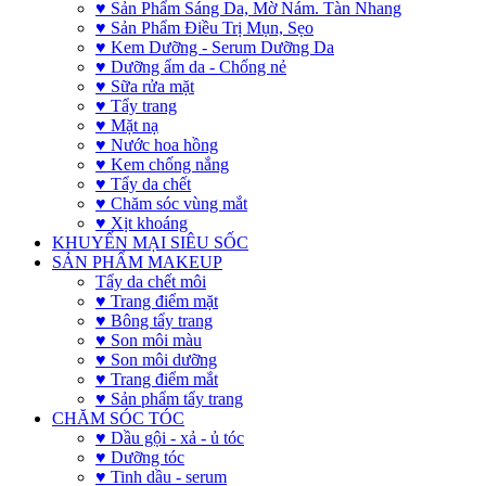
♥ Sản Phẩm Sáng Da, Mờ Nám. Tàn Nhang
♥ Sản Phẩm Điều Trị Mụn, Sẹo
♥ Kem Dưỡng - Serum Dưỡng Da
♥ Dưỡng ẩm da - Chống nẻ
♥ Sữa rửa mặt
♥ Tẩy trang
♥ Mặt nạ
♥ Nước hoa hồng
♥ Kem chống nắng
♥ Tẩy da chết
♥ Chăm sóc vùng mắt
♥ Xịt khoáng
KHUYẾN MẠI SIÊU SỐC
SẢN PHẨM MAKEUP
Tẩy da chết môi
♥ Trang điểm mặt
♥ Bông tẩy trang
♥ Son môi màu
♥ Son môi dưỡng
♥ Trang điểm mắt
♥ Sản phẩm tẩy trang
CHĂM SÓC TÓC
♥ Dầu gội - xả - ủ tóc
♥ Dưỡng tóc
♥ Tinh dầu - serum