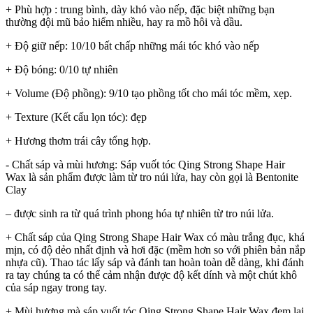
+ Phù hợp : trung bình, dày khó vào nếp, đặc biệt những bạn
thường đội mũ bảo hiểm nhiều, hay ra mồ hôi và dầu.
+ Độ giữ nếp: 10/10 bất chấp những mái tóc khó vào nếp
+ Độ bóng: 0/10 tự nhiên
+ Volume (Độ phồng): 9/10 tạo phồng tốt cho mái tóc mềm, xẹp.
+ Texture (Kết cấu lọn tóc): đẹp
+ Hương thơm trái cây tổng hợp.
- Chất sáp và mùi hương: Sáp vuốt tóc Qing Strong Shape Hair
Wax là sản phẩm được làm từ tro núi lửa, hay còn gọi là Bentonite
Clay
– được sinh ra từ quá trình phong hóa tự nhiên từ tro núi lửa.
+ Chất sáp của Qing Strong Shape Hair Wax có màu trắng đục, khá
mịn, có độ dẻo nhất định và hơi đặc (mềm hơn so với phiên bản nắp
nhựa cũ). Thao tác lấy sáp và đánh tan hoàn toàn dễ dàng, khi đánh
ra tay chúng ta có thể cảm nhận được độ kết dính và một chút khô
của sáp ngay trong tay.
+ Mùi hương mà sáp vuốt tóc Qing Strong Shape Hair Wax đem lại