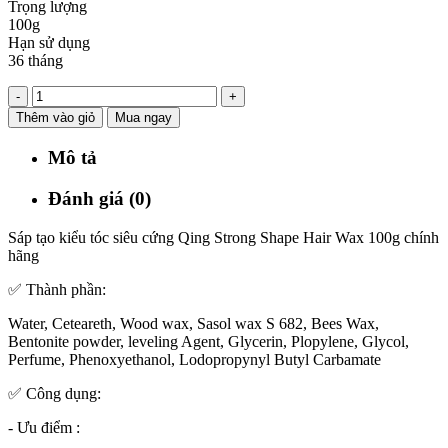
Trọng lượng
100g
Hạn sử dụng
36 tháng
-
+
Thêm vào giỏ
Mua ngay
Mô tả
Đánh giá (0)
Sáp tạo kiểu tóc siêu cứng Qing Strong Shape Hair Wax 100g chính
hãng
✅ Thành phần:
Water, Ceteareth, Wood wax, Sasol wax S 682, Bees Wax,
Bentonite powder, leveling Agent, Glycerin, Plopylene, Glycol,
Perfume, Phenoxyethanol, Lodopropynyl Butyl Carbamate
✅ Công dụng:
- Ưu điểm :