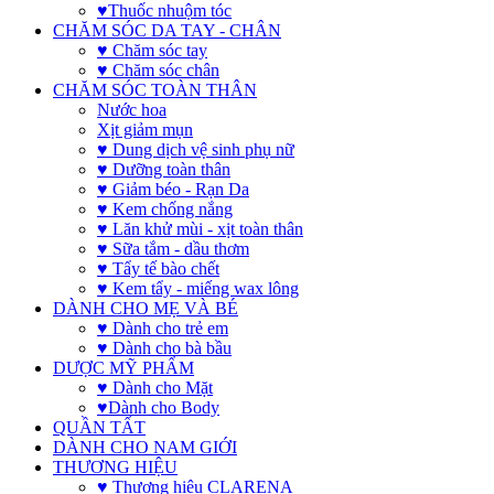
♥Thuốc nhuộm tóc
CHĂM SÓC DA TAY - CHÂN
♥ Chăm sóc tay
♥ Chăm sóc chân
CHĂM SÓC TOÀN THÂN
Nước hoa
Xịt giảm mụn
♥ Dung dịch vệ sinh phụ nữ
♥ Dưỡng toàn thân
♥ Giảm béo - Rạn Da
♥ Kem chống nắng
♥ Lăn khử mùi - xịt toàn thân
♥ Sữa tắm - dầu thơm
♥ Tẩy tế bào chết
♥ Kem tẩy - miếng wax lông
DÀNH CHO MẸ VÀ BÉ
♥ Dành cho trẻ em
♥ Dành cho bà bầu
DƯỢC MỸ PHẨM
♥ Dành cho Mặt
♥Dành cho Body
QUẦN TẤT
DÀNH CHO NAM GIỚI
THƯƠNG HIỆU
♥ Thương hiệu CLARENA