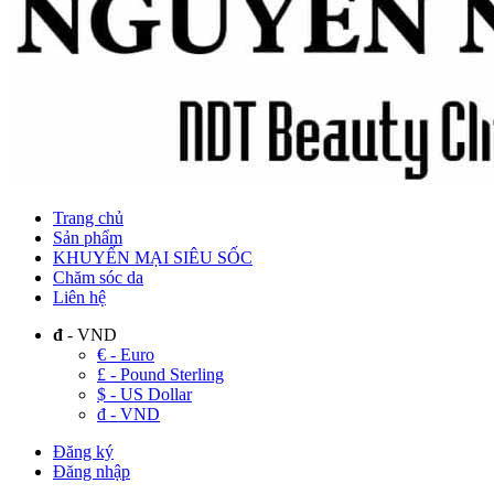
Trang chủ
Sản phẩm
KHUYẾN MẠI SIÊU SỐC
Chăm sóc da
Liên hệ
đ
- VND
€ - Euro
£ - Pound Sterling
$ - US Dollar
đ - VND
Đăng ký
Đăng nhập