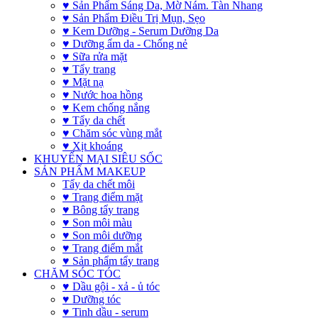
♥ Sản Phẩm Sáng Da, Mờ Nám. Tàn Nhang
♥ Sản Phẩm Điều Trị Mụn, Sẹo
♥ Kem Dưỡng - Serum Dưỡng Da
♥ Dưỡng ẩm da - Chống nẻ
♥ Sữa rửa mặt
♥ Tẩy trang
♥ Mặt nạ
♥ Nước hoa hồng
♥ Kem chống nắng
♥ Tẩy da chết
♥ Chăm sóc vùng mắt
♥ Xịt khoáng
KHUYẾN MẠI SIÊU SỐC
SẢN PHẨM MAKEUP
Tẩy da chết môi
♥ Trang điểm mặt
♥ Bông tẩy trang
♥ Son môi màu
♥ Son môi dưỡng
♥ Trang điểm mắt
♥ Sản phẩm tẩy trang
CHĂM SÓC TÓC
♥ Dầu gội - xả - ủ tóc
♥ Dưỡng tóc
♥ Tinh dầu - serum