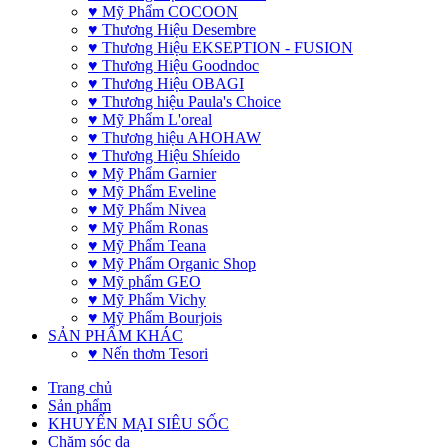
♥ Mỹ Phẩm COCOON
♥ Thương Hiệu Desembre
♥ Thương Hiệu EKSEPTION - FUSION
♥ Thương Hiệu Goodndoc
♥ Thương Hiệu OBAGI
♥ Thương hiệu Paula's Choice
♥ Mỹ Phẩm L'oreal
♥ Thương hiệu AHOHAW
♥ Thương Hiệu Shíeido
♥ Mỹ Phẩm Garnier
♥ Mỹ Phẩm Eveline
♥ Mỹ Phẩm Nivea
♥ Mỹ Phẩm Ronas
♥ Mỹ Phẩm Teana
♥ Mỹ Phẩm Organic Shop
♥ Mỹ phẩm GEO
♥ Mỹ Phẩm Vichy
♥ Mỹ Phẩm Bourjois
SẢN PHẨM KHÁC
♥ Nến thơm Tesori
Trang chủ
Sản phẩm
KHUYẾN MẠI SIÊU SỐC
Chăm sóc da