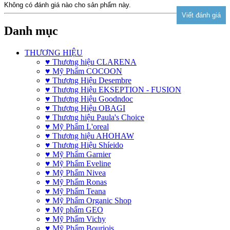
Không có đánh giá nào cho sản phẩm này.
Danh mục
THƯƠNG HIỆU
♥ Thương hiệu CLARENA
♥ Mỹ Phẩm COCOON
♥ Thương Hiệu Desembre
♥ Thương Hiệu EKSEPTION - FUSION
♥ Thương Hiệu Goodndoc
♥ Thương Hiệu OBAGI
♥ Thương hiệu Paula's Choice
♥ Mỹ Phẩm L'oreal
♥ Thương hiệu AHOHAW
♥ Thương Hiệu Shíeido
♥ Mỹ Phẩm Garnier
♥ Mỹ Phẩm Eveline
♥ Mỹ Phẩm Nivea
♥ Mỹ Phẩm Ronas
♥ Mỹ Phẩm Teana
♥ Mỹ Phẩm Organic Shop
♥ Mỹ phẩm GEO
♥ Mỹ Phẩm Vichy
♥ Mỹ Phẩm Bourjois