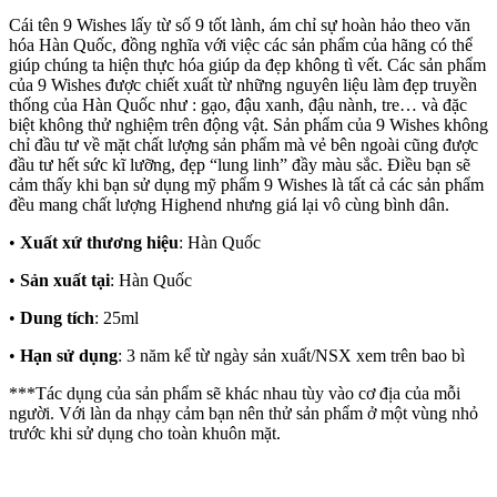
Cái tên 9 Wishes lấy từ số 9 tốt lành, ám chỉ sự hoàn hảo theo văn
hóa Hàn Quốc, đồng nghĩa với việc các sản phẩm của hãng có thể
giúp chúng ta hiện thực hóa giúp da đẹp không tì vết. Các sản phẩm
của 9 Wishes được chiết xuất từ những nguyên liệu làm đẹp truyền
thống của Hàn Quốc như : gạo, đậu xanh, đậu nành, tre… và đặc
biệt không thử nghiệm trên động vật. Sản phẩm của 9 Wishes không
chỉ đầu tư về mặt chất lượng sản phẩm mà vẻ bên ngoài cũng được
đầu tư hết sức kĩ lưỡng, đẹp “lung linh” đầy màu sắc. Điều bạn sẽ
cảm thấy khi bạn sử dụng mỹ phẩm 9 Wishes là tất cả các sản phẩm
đều mang chất lượng Highend nhưng giá lại vô cùng bình dân.
•
Xuất xứ thương hiệu
: Hàn Quốc
•
Sản xuất tại
: Hàn Quốc
•
Dung tích
: 25ml
•
Hạn sử dụng
: 3 năm kể từ ngày sản xuất/NSX xem trên bao bì
***Tác dụng của sản phẩm sẽ khác nhau tùy vào cơ địa của mỗi
người. Với làn da nhạy cảm bạn nên thử sản phẩm ở một vùng nhỏ
trước khi sử dụng cho toàn khuôn mặt.