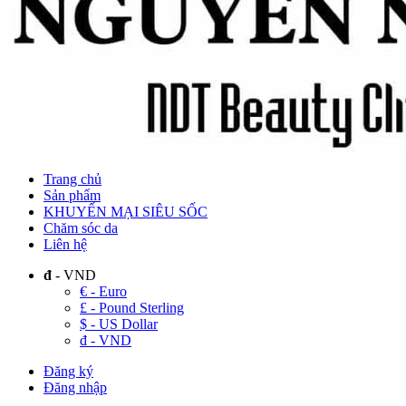
Trang chủ
Sản phẩm
KHUYẾN MẠI SIÊU SỐC
Chăm sóc da
Liên hệ
đ
- VND
€ - Euro
£ - Pound Sterling
$ - US Dollar
đ - VND
Đăng ký
Đăng nhập