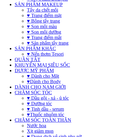
SẢN PHẨM MAKEUP
Tẩy da chết môi
♥ Trang điểm mặt
♥ Bông tẩy trang
♥ Son môi màu
♥ Son môi dưỡng
♥ Trang điểm mắt
♥ Sản phẩm tẩy trang
SẢN PHẨM KHÁC
♥ Nến thơm Tesori
QUẦN TẤT
KHUYẾN MẠI SIÊU SỐC
DƯỢC MỸ PHẨM
♥ Dành cho Mặt
♥Dành cho Body
DÀNH CHO NAM GIỚI
CHĂM SÓC TÓC
♥ Dầu gội - xả - ủ tóc
♥ Dưỡng tóc
♥ Tinh dầu - serum
♥Thuốc nhuộm tóc
CHĂM SÓC TOÀN THÂN
Nước hoa
Xịt giảm mụn
♥ Dung dịch vệ sinh phụ nữ