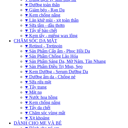
♥ Dưỡng toàn thân
♥ Giảm béo - Rạn Da
♥ Kem chống nắng
♥ Lăn khử mùi - xịt toàn thân
♥ Sữa tắm - dầu thơm
♥ Tẩy tế bào chết
♥ Kem tẩy - miếng wax lông
CHĂM SÓC DA MẶT
♥ Retinol - Tretinoin
♥ Sản Phẩm Cấp ẩm - Phục Hồi Da
♥ Sản Phẩm Chống Lão Hóa
♥ Sản Phẩm Sáng Da, Mờ Nám. Tàn Nhang
♥ Sản Phẩm Điều Trị Mụn, Sẹo
♥ Kem Dưỡng - Serum Dưỡng Da
♥ Dưỡng ẩm da - Chống nẻ
♥ Sữa rửa mặt
♥ Tẩy trang
♥ Mặt nạ
♥ Nước hoa hồng
♥ Kem chống nắng
♥ Tẩy da chết
♥ Chăm sóc vùng mắt
♥ Xịt khoáng
DÀNH CHO MẸ VÀ BÉ