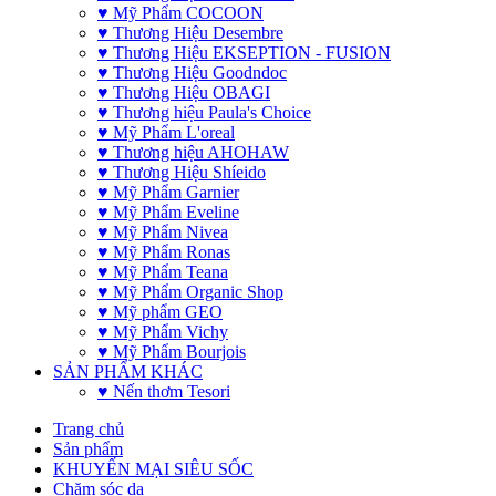
♥ Mỹ Phẩm COCOON
♥ Thương Hiệu Desembre
♥ Thương Hiệu EKSEPTION - FUSION
♥ Thương Hiệu Goodndoc
♥ Thương Hiệu OBAGI
♥ Thương hiệu Paula's Choice
♥ Mỹ Phẩm L'oreal
♥ Thương hiệu AHOHAW
♥ Thương Hiệu Shíeido
♥ Mỹ Phẩm Garnier
♥ Mỹ Phẩm Eveline
♥ Mỹ Phẩm Nivea
♥ Mỹ Phẩm Ronas
♥ Mỹ Phẩm Teana
♥ Mỹ Phẩm Organic Shop
♥ Mỹ phẩm GEO
♥ Mỹ Phẩm Vichy
♥ Mỹ Phẩm Bourjois
SẢN PHẨM KHÁC
♥ Nến thơm Tesori
Trang chủ
Sản phẩm
KHUYẾN MẠI SIÊU SỐC
Chăm sóc da