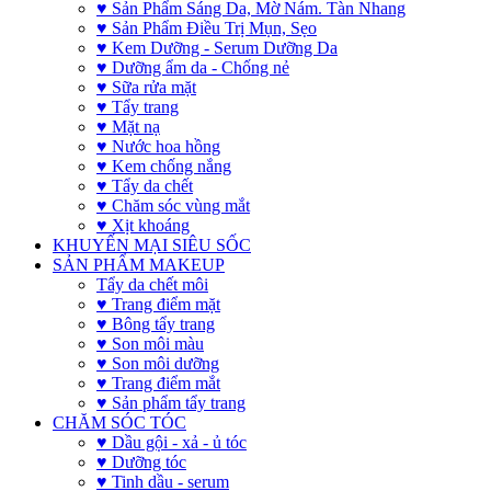
♥ Sản Phẩm Sáng Da, Mờ Nám. Tàn Nhang
♥ Sản Phẩm Điều Trị Mụn, Sẹo
♥ Kem Dưỡng - Serum Dưỡng Da
♥ Dưỡng ẩm da - Chống nẻ
♥ Sữa rửa mặt
♥ Tẩy trang
♥ Mặt nạ
♥ Nước hoa hồng
♥ Kem chống nắng
♥ Tẩy da chết
♥ Chăm sóc vùng mắt
♥ Xịt khoáng
KHUYẾN MẠI SIÊU SỐC
SẢN PHẨM MAKEUP
Tẩy da chết môi
♥ Trang điểm mặt
♥ Bông tẩy trang
♥ Son môi màu
♥ Son môi dưỡng
♥ Trang điểm mắt
♥ Sản phẩm tẩy trang
CHĂM SÓC TÓC
♥ Dầu gội - xả - ủ tóc
♥ Dưỡng tóc
♥ Tinh dầu - serum