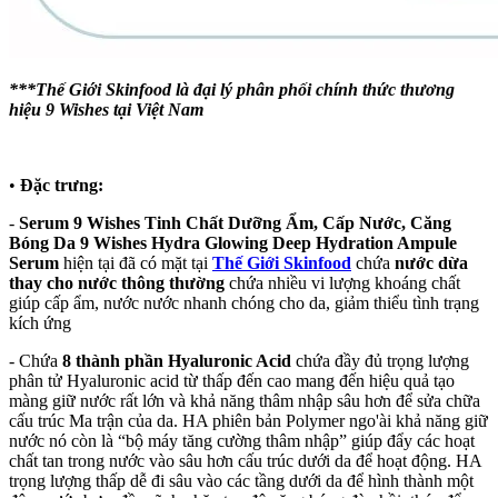
***Thế Giới Skinfood là đại lý phân phối chính thức thương
hiệu 9 Wishes tại Việt Nam
•
Đặc trưng:
-
Serum 9 Wishes
Tinh Chất Dưỡng Ẩm, Cấp Nước, Căng
Bóng Da 9 Wishes Hydra Glowing Deep Hydration Ampule
Serum
hiện tại đã có mặt tại
Thế Giới Skinfood
chứa
nước dừa
thay cho nước thông thường
chứa nhiều vi lượng khoáng chất
giúp cấp ẩm, nước nước nhanh chóng cho da, giảm thiểu tình trạng
kích ứng
- Chứa
8 thành phần Hyaluronic Acid
chứa đầy đủ trọng lượng
phân tử Hyaluronic acid từ thấp đến cao mang đến hiệu quả tạo
màng giữ nước rất lớn và khả năng thâm nhập sâu hơn để sửa chữa
cấu trúc Ma trận của da. HA phiên bản Polymer ngo'ài khả năng giữ
nước nó còn là “bộ máy tăng cường thâm nhập” giúp đẩy các hoạt
chất tan trong nước vào sâu hơn cấu trúc dưới da để hoạt động. HA
trọng lượng thấp dễ đi sâu vào các tầng dưới da để hình thành một