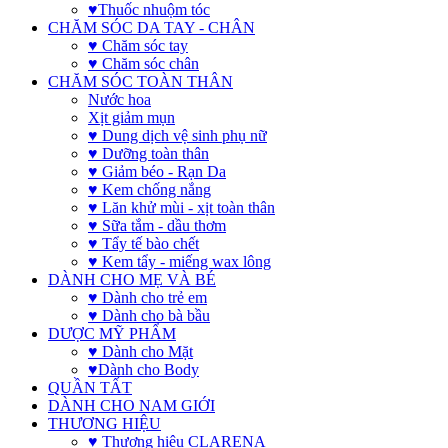
♥Thuốc nhuộm tóc
CHĂM SÓC DA TAY - CHÂN
♥ Chăm sóc tay
♥ Chăm sóc chân
CHĂM SÓC TOÀN THÂN
Nước hoa
Xịt giảm mụn
♥ Dung dịch vệ sinh phụ nữ
♥ Dưỡng toàn thân
♥ Giảm béo - Rạn Da
♥ Kem chống nắng
♥ Lăn khử mùi - xịt toàn thân
♥ Sữa tắm - dầu thơm
♥ Tẩy tế bào chết
♥ Kem tẩy - miếng wax lông
DÀNH CHO MẸ VÀ BÉ
♥ Dành cho trẻ em
♥ Dành cho bà bầu
DƯỢC MỸ PHẨM
♥ Dành cho Mặt
♥Dành cho Body
QUẦN TẤT
DÀNH CHO NAM GIỚI
THƯƠNG HIỆU
♥ Thương hiệu CLARENA