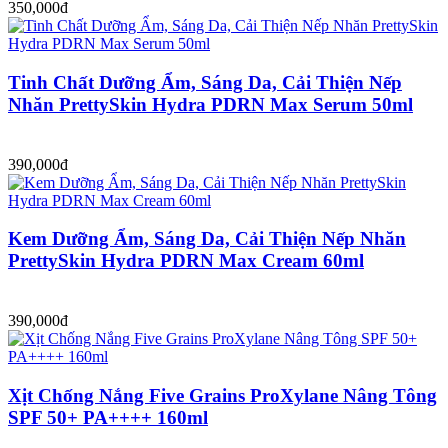
350,000đ
Tinh Chất Dưỡng Ẩm, Sáng Da, Cải Thiện Nếp
Nhăn PrettySkin Hydra PDRN Max Serum 50ml
390,000đ
Kem Dưỡng Ẩm, Sáng Da, Cải Thiện Nếp Nhăn
PrettySkin Hydra PDRN Max Cream 60ml
390,000đ
Xịt Chống Nắng Five Grains ProXylane Nâng Tông
SPF 50+ PA++++ 160ml