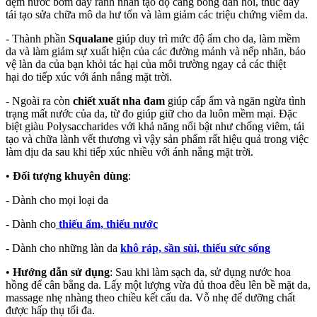
đệm nước bơm đầy rãnh nhăn tạo độ căng bóng đàn hồi, thúc đẩy
tái tạo sửa chữa mô da hư tổn và làm giảm các triệu chứng viêm da.
- Thành phần
Squalane
giúp duy trì mức độ ẩm cho da, làm mềm
da và làm giảm sự xuất hiện của các đường mảnh và nếp nhăn, bảo
vệ làn da của bạn khỏi tác hại của môi trường ngay cả các thiệt
hại do tiếp xúc với ánh nắng mặt trời.
- Ngoài ra còn
chiết xuất nha đam
giúp cấp ẩm và ngăn ngừa tình
trạng mất nước của da, từ đo giúp giữ cho da luôn mềm mại. Đặc
biệt giàu Polysaccharides với khả năng nổi bật như chống viêm, tái
tạo và chữa lành vết thương vì vậy sản phẩm rất hiệu quả trong việc
làm dịu da sau khi tiếp xúc nhiều với ánh nắng mặt trời.
•
Đối tượng khuyên dùng
:
- Dành cho mọi loại da
- Dành cho
thiếu ẩm, thiếu nước
- Dành cho những làn da
khô ráp, sần sùi, thiếu sức sống
•
Hướng dẫn sử dụng
: Sau khi làm sạch da, sử dụng nước hoa
hồng để cân bằng da. Lấy một lượng vừa đủ thoa đều lên bề mặt da,
massage nhẹ nhàng theo chiều kết cấu da. Vỗ nhẹ để dưỡng chất
được hấp thụ tối đa.