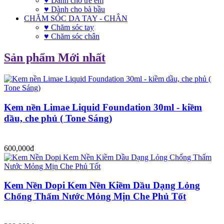
♥ Dành cho trẻ em
♥ Dành cho bà bầu
CHĂM SÓC DA TAY - CHÂN
♥ Chăm sóc tay
♥ Chăm sóc chân
Sản phẩm Mới nhất
Kem nền Limae Liquid Foundation 30ml - kiềm
dầu, che phủ ( Tone Sáng)
600,000đ
Kem Nền Dopi Kem Nền Kiềm Dầu Dạng Lỏng
Chống Thấm Nước Mỏng Mịn Che Phủ Tốt