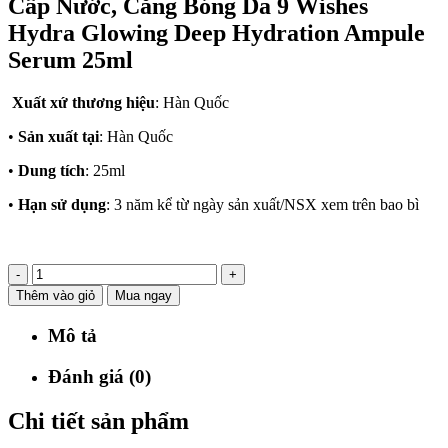
Cấp Nước, Căng Bóng Da 9 Wishes
Hydra Glowing Deep Hydration Ampule
Serum 25ml
Xuất xứ thương hiệu
: Hàn Quốc
•
Sản xuất tại
: Hàn Quốc
•
Dung tích
: 25ml
•
Hạn sử dụng
: 3 năm kể từ ngày sản xuất/NSX xem trên bao bì
-
+
Thêm vào giỏ
Mua ngay
Mô tả
Đánh giá (0)
Chi tiết sản phẩm