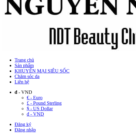
Trang chủ
Sản phẩm
KHUYẾN MẠI SIÊU SỐC
Chăm sóc da
Liên hệ
đ
- VND
€ - Euro
£ - Pound Sterling
$ - US Dollar
đ - VND
Đăng ký
Đăng nhập