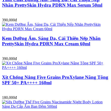
Nhăn PrettySkin Hydra PDRN Max Serum 50ml
390,000đ
Kem Dưỡng Ẩm, Sáng Da, Cải Thiện Nếp Nhăn
PrettySkin Hydra PDRN Max Cream 60ml
390,000đ
Xịt Chống Nắng Five Grains ProXylane Nâng Tông
SPF 50+ PA++++ 160ml
180,000đ