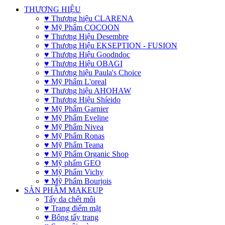
THƯƠNG HIỆU
♥ Thương hiệu CLARENA
♥ Mỹ Phẩm COCOON
♥ Thương Hiệu Desembre
♥ Thương Hiệu EKSEPTION - FUSION
♥ Thương Hiệu Goodndoc
♥ Thương Hiệu OBAGI
♥ Thương hiệu Paula's Choice
♥ Mỹ Phẩm L'oreal
♥ Thương hiệu AHOHAW
♥ Thương Hiệu Shíeido
♥ Mỹ Phẩm Garnier
♥ Mỹ Phẩm Eveline
♥ Mỹ Phẩm Nivea
♥ Mỹ Phẩm Ronas
♥ Mỹ Phẩm Teana
♥ Mỹ Phẩm Organic Shop
♥ Mỹ phẩm GEO
♥ Mỹ Phẩm Vichy
♥ Mỹ Phẩm Bourjois
SẢN PHẨM MAKEUP
Tẩy da chết môi
♥ Trang điểm mặt
♥ Bông tẩy trang