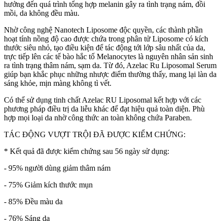
hưởng đến quá trình tổng hợp melanin gây ra tình trạng nám, đồi
mồi, da không đều màu.
Nhờ công nghệ Nanotech Liposome độc quyền, các thành phần
hoạt tính nồng độ cao được chứa trong phân tử Liposome có kích
thước siêu nhỏ, tạo điều kiện để tác động tới lớp sâu nhất của da,
trực tiếp lên các tế bào hắc tố Melanocytes là nguyên nhân sản sinh
ra tình trạng thâm nám, sạm da. Từ đó, Azelac Ru Liposomal Serum
giúp bạn khắc phục những nhược điểm thường thấy, mang lại làn da
sáng khỏe, mịn màng không tì vết.
Có thể sử dụng tinh chất Azelac RU Liposomal kết hợp với các
phương pháp điều trị da liễu khác để đạt hiệu quả toàn diện. Phù
hợp mọi loại da nhờ công thức an toàn không chứa Paraben.
TÁC ĐỘNG VƯỢT TRỘI ĐÃ ĐƯỢC KIỂM CHỨNG:
* Kết quả đã được kiểm chứng sau 56 ngày sử dụng:
- 95% người dùng giảm thâm nám
- 75% Giảm kích thước mụn
- 85% Đều màu da
- 76% Sáng da