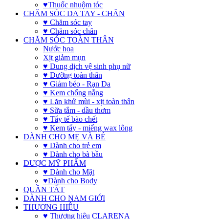
♥Thuốc nhuộm tóc
CHĂM SÓC DA TAY - CHÂN
♥ Chăm sóc tay
♥ Chăm sóc chân
CHĂM SÓC TOÀN THÂN
Nước hoa
Xịt giảm mụn
♥ Dung dịch vệ sinh phụ nữ
♥ Dưỡng toàn thân
♥ Giảm béo - Rạn Da
♥ Kem chống nắng
♥ Lăn khử mùi - xịt toàn thân
♥ Sữa tắm - dầu thơm
♥ Tẩy tế bào chết
♥ Kem tẩy - miếng wax lông
DÀNH CHO MẸ VÀ BÉ
♥ Dành cho trẻ em
♥ Dành cho bà bầu
DƯỢC MỸ PHẨM
♥ Dành cho Mặt
♥Dành cho Body
QUẦN TẤT
DÀNH CHO NAM GIỚI
THƯƠNG HIỆU
♥ Thương hiệu CLARENA