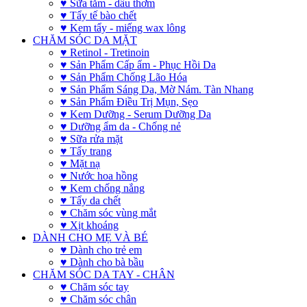
♥ Sữa tắm - dầu thơm
♥ Tẩy tế bào chết
♥ Kem tẩy - miếng wax lông
CHĂM SÓC DA MẶT
♥ Retinol - Tretinoin
♥ Sản Phẩm Cấp ẩm - Phục Hồi Da
♥ Sản Phẩm Chống Lão Hóa
♥ Sản Phẩm Sáng Da, Mờ Nám. Tàn Nhang
♥ Sản Phẩm Điều Trị Mụn, Sẹo
♥ Kem Dưỡng - Serum Dưỡng Da
♥ Dưỡng ẩm da - Chống nẻ
♥ Sữa rửa mặt
♥ Tẩy trang
♥ Mặt nạ
♥ Nước hoa hồng
♥ Kem chống nắng
♥ Tẩy da chết
♥ Chăm sóc vùng mắt
♥ Xịt khoáng
DÀNH CHO MẸ VÀ BÉ
♥ Dành cho trẻ em
♥ Dành cho bà bầu
CHĂM SÓC DA TAY - CHÂN
♥ Chăm sóc tay
♥ Chăm sóc chân