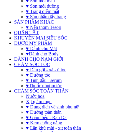
♥ Son môi màu
♥ Son môi dưỡng
♥ Trang điểm mắt
♥ Sản phẩm tẩy trang
SẢN PHẨM KHÁC
♥ Nến thơm Tesori
QUẦN TẤT
KHUYẾN MẠI SIÊU SỐC
DƯỢC MỸ PHẨM
♥ Dành cho Mặt
♥Dành cho Body
DÀNH CHO NAM GIỚI
CHĂM SÓC TÓC
♥ Dầu gội - xả - ủ tóc
♥ Dưỡng tóc
♥ Tinh dầu - serum
♥Thuốc nhuộm tóc
CHĂM SÓC TOÀN THÂN
Nước hoa
Xịt giảm mụn
♥ Dung dịch vệ sinh phụ nữ
♥ Dưỡng toàn thân
♥ Giảm béo - Rạn Da
♥ Kem chống nắng
♥ Lăn khử mùi - xịt toàn thân