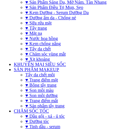
♥ Sản Phẩm Sáng Da, Mờ Nám. Tàn Nhang
♥ Sản Phẩm Điều Trị Mụn, Sẹo
♥ Kem Dưỡng - Serum Dưỡng Da
♥ Dưỡng ẩm da - Chống nẻ
♥ Sữa rửa mặt
♥ Tẩy trang
♥ Mặt nạ
♥ Nước hoa hồng
♥ Kem chống nắng
♥ Tẩy da chết
♥ Chăm sóc vùng mắt
♥ Xịt khoáng
KHUYẾN MẠI SIÊU SỐC
SẢN PHẨM MAKEUP
Tẩy da chết môi
♥ Trang điểm mặt
♥ Bông tẩy trang
♥ Son môi màu
♥ Son môi dưỡng
♥ Trang điểm mắt
♥ Sản phẩm tẩy trang
CHĂM SÓC TÓC
♥ Dầu gội - xả - ủ tóc
♥ Dưỡng tóc
♥ Tinh dầu - serum