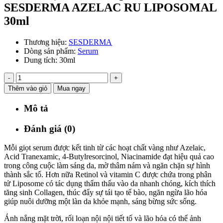
SESDERMA AZELAC RU LIPOSOMAL
30ml
Thương hiệu:
SESDERMA
Dòng sản phẩm:
Serum
Dung tích:
30ml
-
+
Thêm vào giỏ
Mua ngay
Mô tả
Đánh giá (0)
Mỗi giọt serum được kết tinh từ các hoạt chất vàng như Azelaic,
Acid Tranexamic, 4-Butylresorcinol, Niacinamide đạt hiệu quả cao
trong công cuộc làm sáng da, mờ thâm nám và ngăn chặn sự hình
thành sắc tố. Hơn nữa Retinol và vitamin C được chứa trong phân
tử Liposome có tác dụng thẩm thấu vào da nhanh chóng, kích thích
tăng sinh Collagen, thúc đẩy sự tái tạo tế bào, ngăn ngừa lão hóa
giúp nuôi dưỡng một làn da khỏe mạnh, sáng bừng sức sống.
Ánh nắng mặt trời, rối loạn nội nội tiết tố và lão hóa có thể ảnh