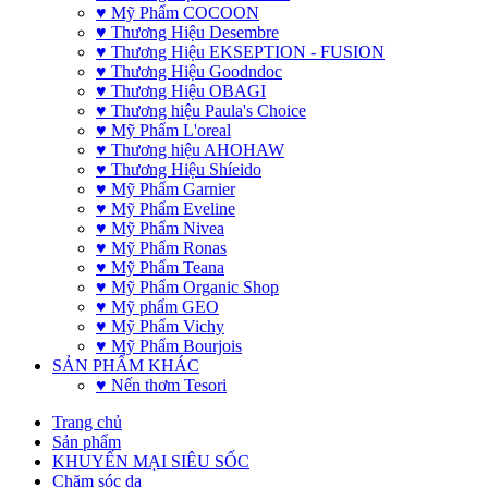
♥ Mỹ Phẩm COCOON
♥ Thương Hiệu Desembre
♥ Thương Hiệu EKSEPTION - FUSION
♥ Thương Hiệu Goodndoc
♥ Thương Hiệu OBAGI
♥ Thương hiệu Paula's Choice
♥ Mỹ Phẩm L'oreal
♥ Thương hiệu AHOHAW
♥ Thương Hiệu Shíeido
♥ Mỹ Phẩm Garnier
♥ Mỹ Phẩm Eveline
♥ Mỹ Phẩm Nivea
♥ Mỹ Phẩm Ronas
♥ Mỹ Phẩm Teana
♥ Mỹ Phẩm Organic Shop
♥ Mỹ phẩm GEO
♥ Mỹ Phẩm Vichy
♥ Mỹ Phẩm Bourjois
SẢN PHẨM KHÁC
♥ Nến thơm Tesori
Trang chủ
Sản phẩm
KHUYẾN MẠI SIÊU SỐC
Chăm sóc da