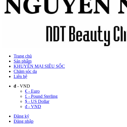
Trang chủ
Sản phẩm
KHUYẾN MẠI SIÊU SỐC
Chăm sóc da
Liên hệ
đ
- VND
€ - Euro
£ - Pound Sterling
$ - US Dollar
đ - VND
Đăng ký
Đăng nhập