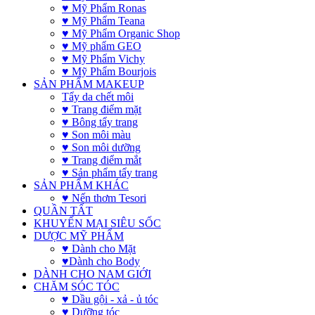
♥ Mỹ Phẩm Ronas
♥ Mỹ Phẩm Teana
♥ Mỹ Phẩm Organic Shop
♥ Mỹ phẩm GEO
♥ Mỹ Phẩm Vichy
♥ Mỹ Phẩm Bourjois
SẢN PHẨM MAKEUP
Tẩy da chết môi
♥ Trang điểm mặt
♥ Bông tẩy trang
♥ Son môi màu
♥ Son môi dưỡng
♥ Trang điểm mắt
♥ Sản phẩm tẩy trang
SẢN PHẨM KHÁC
♥ Nến thơm Tesori
QUẦN TẤT
KHUYẾN MẠI SIÊU SỐC
DƯỢC MỸ PHẨM
♥ Dành cho Mặt
♥Dành cho Body
DÀNH CHO NAM GIỚI
CHĂM SÓC TÓC
♥ Dầu gội - xả - ủ tóc
♥ Dưỡng tóc