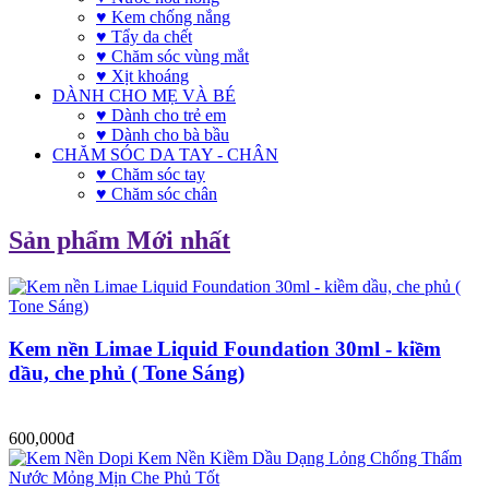
♥ Kem chống nắng
♥ Tẩy da chết
♥ Chăm sóc vùng mắt
♥ Xịt khoáng
DÀNH CHO MẸ VÀ BÉ
♥ Dành cho trẻ em
♥ Dành cho bà bầu
CHĂM SÓC DA TAY - CHÂN
♥ Chăm sóc tay
♥ Chăm sóc chân
Sản phẩm Mới nhất
Kem nền Limae Liquid Foundation 30ml - kiềm
dầu, che phủ ( Tone Sáng)
600,000đ