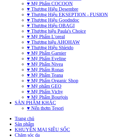
♥ Mỹ Phẩm COCOON
♥ Thương Hiệu Desembre
♥ Thương Hiệu EKSEPTION - FUSION
♥ Thương Hiệu Goodndoc
♥ Thương Hiệu OBAGI
♥ Thương hiệu Paula's Choice
♥ Mỹ Phẩm L'oreal
♥ Thương hiệu AHOHAW
♥ Thương Hiệu Shíeido
♥ Mỹ Phẩm Garnier
♥ Mỹ Phẩm Eveline
♥ Mỹ Phẩm Nivea
♥ Mỹ Phẩm Ronas
♥ Mỹ Phẩm Teana
♥ Mỹ Phẩm Organic Shop
♥ Mỹ phẩm GEO
♥ Mỹ Phẩm Vichy
♥ Mỹ Phẩm Bourjois
SẢN PHẨM KHÁC
♥ Nến thơm Tesori
Trang chủ
Sản phẩm
KHUYẾN MẠI SIÊU SỐC
Chăm sóc da