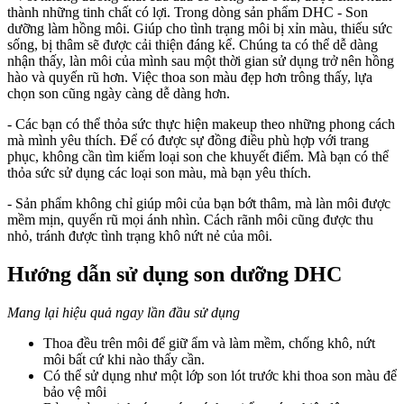
thành những tinh chất có lợi. Trong dòng sản phẩm DHC - Son
dưỡng làm hồng môi. Giúp cho tình trạng môi bị xỉn màu, thiếu sức
sống, bị thâm sẽ được cải thiện đáng kể. Chúng ta có thể dễ dàng
nhận thấy, làn môi của mình sau một thời gian sử dụng trở nên hồng
hào và quyến rũ hơn. Việc thoa son màu đẹp hơn trông thấy, lựa
chọn son cũng ngày càng dễ dàng hơn.
- Các bạn có thể thỏa sức thực hiện makeup theo những phong cách
mà mình yêu thích. Để có được sự đồng điều phù hợp với trang
phục, không cần tìm kiếm loại son che khuyết điểm. Mà bạn có thể
thỏa sức sử dụng các loại son màu, mà bạn yêu thích.
- Sản phẩm không chỉ giúp môi của bạn bớt thâm, mà làn môi được
mềm mịn, quyến rũ mọi ánh nhìn. Cách rãnh môi cũng được thu
nhỏ, tránh được tình trạng khô nứt nẻ của môi.
Hướng dẫn sử dụng son dưỡng DHC
Mang lại hiệu quả ngay lần đầu sử dụng
Thoa đều trên môi để giữ ẩm và làm mềm, chống khô, nứt
môi bất cứ khi nào thấy cần.
Có thể sử dụng như một lớp son lót trước khi thoa son màu để
bảo vệ môi