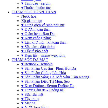
♥ Tinh dầu - serum
♥Thuốc nhuộm tóc
CHĂM SÓC TOÀN THÂN
Nước hoa
Xịt giảm mụn
♥ Dung dịch vệ sinh phụ nữ
♥ Dưỡng toàn thân
♥ Giảm béo - Rạn Da
♥ Kem chống nắng
♥ Lăn khử mùi - xịt toàn thân
♥ Sữa tắm - dầu thơm
♥ Tẩy tế bào chết
♥ Kem tẩy - miếng wax lông
CHĂM SÓC DA MẶT
♥ Retinol - Tretinoin
♥ Sản Phẩm Cấp ẩm - Phục Hồi Da
♥ Sản Phẩm Chống Lão Hóa
♥ Sản Phẩm Sáng Da, Mờ Nám. Tàn Nhang
♥ Sản Phẩm Điều Trị Mụn, Sẹo
♥ Kem Dưỡng - Serum Dưỡng Da
♥ Dưỡng ẩm da - Chống nẻ
♥ Sữa rửa mặt
♥ Tẩy trang
♥ Mặt nạ
♥ Nước hoa hồng