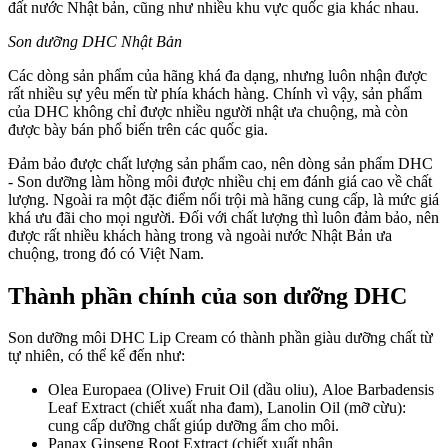
đất nước Nhật bản, cũng như nhiều khu vực quốc gia khác nhau.
Son dưỡng DHC Nhật Bản
Các dòng sản phẩm của hãng khá đa dạng, nhưng luôn nhận được
rất nhiều sự yêu mến từ phía khách hàng. Chính vì vậy, sản phẩm
của DHC không chỉ được nhiều người nhật ưa chuộng, mà còn
được bày bán phổ biến trên các quốc gia.
Đảm bảo được chất lượng sản phẩm cao, nên dòng sản phẩm DHC
- Son dưỡng làm hồng môi được nhiều chị em đánh giá cao về chất
lượng. Ngoài ra một đặc điểm nổi trội mà hãng cung cấp, là mức giá
khá ưu đãi cho mọi người. Đối với chất lượng thì luôn đảm bảo, nên
được rất nhiều khách hàng trong và ngoài nước Nhật Bản ưa
chuộng, trong đó có Việt Nam.
Thành phần chính của son dưỡng DHC
Son dưỡng môi DHC Lip Cream có thành phần giàu dưỡng chất từ
tự nhiên, có thể kể đến như:
Olea Europaea (Olive) Fruit Oil (dầu oliu), Aloe Barbadensis
Leaf Extract (chiết xuất nha đam), Lanolin Oil (mỡ cừu):
cung cấp dưỡng chất giúp dưỡng ẩm cho môi.
Panax Ginseng Root Extract (chiết xuất nhân