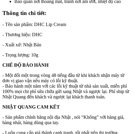
Bảo quản nơi thoáng mát, tránh nơi ẩm ướt, nhiệt độ cao
Thông tin chi tiết:
- Tên sản phẩm: DHC Lip Cream
- Thương hiệu: DHC
- Xuất xứ: Nhật Bản
- Trọng lượng: 10g
CHẾ ĐỘ BẢO HÀNH
- Một đổi một trong vòng 48 tiếng đầu từ khi khách nhận máy từ
đơn vị giao vận nếu máy có lỗi kỹ thuật.
- Bảo hành một năm với các lỗi kỹ thuật từ nhà sản xuất, miễn phí
100% mọi chi phí sửa chữa gửi sang Nhật và ngược lại. Phí ship từ
Nhật Quang đến khách và ngược lại khách thanh toán.
NHẬT QUANG CAM KẾT
- Sản phẩm chính hãng nội địa Nhật , nói “Không” với hàng giả,
hàng nhái, hàng dùng qua tay.
- Luôn cung cấp giá thành cạnh tranh, tốt nhất trên thị trường.