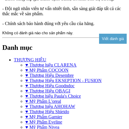
- Đội ngũ nhân viên tư vấn nhiêt tình, sẵn sàng giải đáp tất cả các
thắc mắc về sản phẩm.
- Chính sách bảo hành đúng với yêu cầu của hãng.
Không có đánh giá nào cho sản phẩm này.
Danh mục
THƯƠNG HIỆU
♥ Thương hiệu CLARENA
♥ Mỹ Phẩm COCOON
♥ Thương Hiệu Desembre
♥ Thương Hiệu EKSEPTION - FUSION
♥ Thương Hiệu Goodndoc
♥ Thương Hiệu OBAGI
♥ Thương hiệu Paula's Choice
♥ Mỹ Phẩm L'oreal
♥ Thương hiệu AHOHAW
♥ Thương Hiệu Shíeido
♥ Mỹ Phẩm Garnier
♥ Mỹ Phẩm Eveline
♥ Mỹ Phẩm Nivea