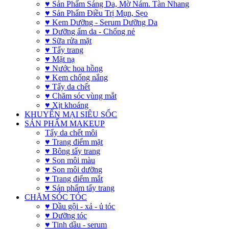
♥ Sản Phẩm Sáng Da, Mờ Nám. Tàn Nhang
♥ Sản Phẩm Điều Trị Mụn, Sẹo
♥ Kem Dưỡng - Serum Dưỡng Da
♥ Dưỡng ẩm da - Chống nẻ
♥ Sữa rửa mặt
♥ Tẩy trang
♥ Mặt nạ
♥ Nước hoa hồng
♥ Kem chống nắng
♥ Tẩy da chết
♥ Chăm sóc vùng mắt
♥ Xịt khoáng
KHUYẾN MẠI SIÊU SỐC
SẢN PHẨM MAKEUP
Tẩy da chết môi
♥ Trang điểm mặt
♥ Bông tẩy trang
♥ Son môi màu
♥ Son môi dưỡng
♥ Trang điểm mắt
♥ Sản phẩm tẩy trang
CHĂM SÓC TÓC
♥ Dầu gội - xả - ủ tóc
♥ Dưỡng tóc
♥ Tinh dầu - serum