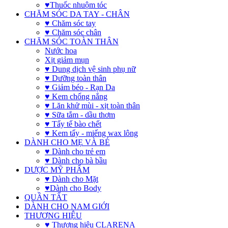
♥Thuốc nhuộm tóc
CHĂM SÓC DA TAY - CHÂN
♥ Chăm sóc tay
♥ Chăm sóc chân
CHĂM SÓC TOÀN THÂN
Nước hoa
Xịt giảm mụn
♥ Dung dịch vệ sinh phụ nữ
♥ Dưỡng toàn thân
♥ Giảm béo - Rạn Da
♥ Kem chống nắng
♥ Lăn khử mùi - xịt toàn thân
♥ Sữa tắm - dầu thơm
♥ Tẩy tế bào chết
♥ Kem tẩy - miếng wax lông
DÀNH CHO MẸ VÀ BÉ
♥ Dành cho trẻ em
♥ Dành cho bà bầu
DƯỢC MỸ PHẨM
♥ Dành cho Mặt
♥Dành cho Body
QUẦN TẤT
DÀNH CHO NAM GIỚI
THƯƠNG HIỆU
♥ Thương hiệu CLARENA