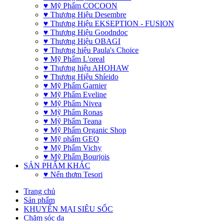
♥ Mỹ Phẩm COCOON
♥ Thương Hiệu Desembre
♥ Thương Hiệu EKSEPTION - FUSION
♥ Thương Hiệu Goodndoc
♥ Thương Hiệu OBAGI
♥ Thương hiệu Paula's Choice
♥ Mỹ Phẩm L'oreal
♥ Thương hiệu AHOHAW
♥ Thương Hiệu Shíeido
♥ Mỹ Phẩm Garnier
♥ Mỹ Phẩm Eveline
♥ Mỹ Phẩm Nivea
♥ Mỹ Phẩm Ronas
♥ Mỹ Phẩm Teana
♥ Mỹ Phẩm Organic Shop
♥ Mỹ phẩm GEO
♥ Mỹ Phẩm Vichy
♥ Mỹ Phẩm Bourjois
SẢN PHẨM KHÁC
♥ Nến thơm Tesori
Trang chủ
Sản phẩm
KHUYẾN MẠI SIÊU SỐC
Chăm sóc da