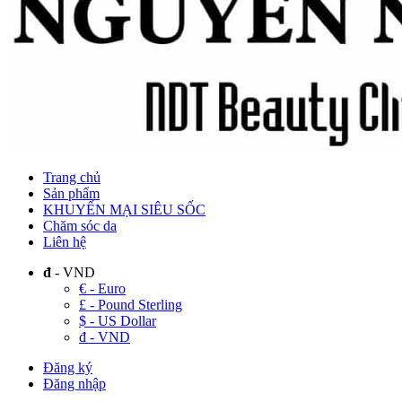
Trang chủ
Sản phẩm
KHUYẾN MẠI SIÊU SỐC
Chăm sóc da
Liên hệ
đ
- VND
€ - Euro
£ - Pound Sterling
$ - US Dollar
đ - VND
Đăng ký
Đăng nhập