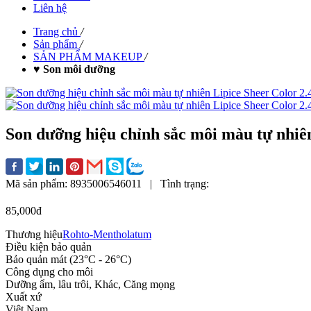
Liên hệ
Trang chủ
/
Sản phẩm
/
SẢN PHẨM MAKEUP
/
♥ Son môi dưỡng
Son dưỡng hiệu chỉnh sắc môi màu tự nhiê
Mã sản phẩm:
8935006546011
|
Tình trạng:
85,000đ
Thương hiệu
Rohto-Mentholatum
Điều kiện bảo quản
Bảo quản mát (23°C - 26°C)
Công dụng cho môi
Dưỡng ẩm, lâu trôi, Khác, Căng mọng
Xuất xứ
Việt Nam