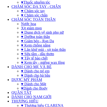
♥Thuốc nhuộm tóc
CHĂM SÓC DA TAY - CHÂN
♥ Chăm sóc tay
♥ Chăm sóc chân
CHĂM SÓC TOÀN THÂN
Nước hoa
Xịt giảm mụn
♥ Dung dịch vệ sinh phụ nữ
♥ Dưỡng toàn thân
♥ Giảm béo - Rạn Da
♥ Kem chống nắng
♥ Lăn khử mùi - xịt toàn thân
♥ Sữa tắm - dầu thơm
♥ Tẩy tế bào chết
♥ Kem tẩy - miếng wax lông
DÀNH CHO MẸ VÀ BÉ
♥ Dành cho trẻ em
♥ Dành cho bà bầu
DƯỢC MỸ PHẨM
♥ Dành cho Mặt
♥Dành cho Body
QUẦN TẤT
DÀNH CHO NAM GIỚI
THƯƠNG HIỆU
♥ Thương hiệu CLARENA