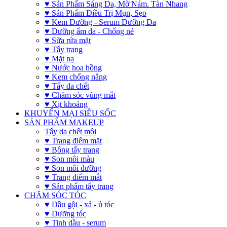
♥ Sản Phẩm Sáng Da, Mờ Nám. Tàn Nhang
♥ Sản Phẩm Điều Trị Mụn, Sẹo
♥ Kem Dưỡng - Serum Dưỡng Da
♥ Dưỡng ẩm da - Chống nẻ
♥ Sữa rửa mặt
♥ Tẩy trang
♥ Mặt nạ
♥ Nước hoa hồng
♥ Kem chống nắng
♥ Tẩy da chết
♥ Chăm sóc vùng mắt
♥ Xịt khoáng
KHUYẾN MẠI SIÊU SỐC
SẢN PHẨM MAKEUP
Tẩy da chết môi
♥ Trang điểm mặt
♥ Bông tẩy trang
♥ Son môi màu
♥ Son môi dưỡng
♥ Trang điểm mắt
♥ Sản phẩm tẩy trang
CHĂM SÓC TÓC
♥ Dầu gội - xả - ủ tóc
♥ Dưỡng tóc
♥ Tinh dầu - serum