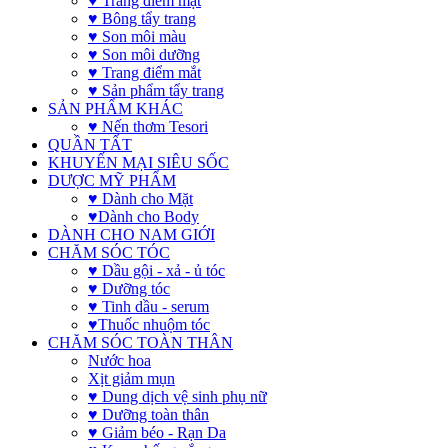
♥ Trang điểm mặt
♥ Bông tẩy trang
♥ Son môi màu
♥ Son môi dưỡng
♥ Trang điểm mắt
♥ Sản phẩm tẩy trang
SẢN PHẨM KHÁC
♥ Nến thơm Tesori
QUẦN TẤT
KHUYẾN MẠI SIÊU SỐC
DƯỢC MỸ PHẨM
♥ Dành cho Mặt
♥Dành cho Body
DÀNH CHO NAM GIỚI
CHĂM SÓC TÓC
♥ Dầu gội - xả - ủ tóc
♥ Dưỡng tóc
♥ Tinh dầu - serum
♥Thuốc nhuộm tóc
CHĂM SÓC TOÀN THÂN
Nước hoa
Xịt giảm mụn
♥ Dung dịch vệ sinh phụ nữ
♥ Dưỡng toàn thân
♥ Giảm béo - Rạn Da