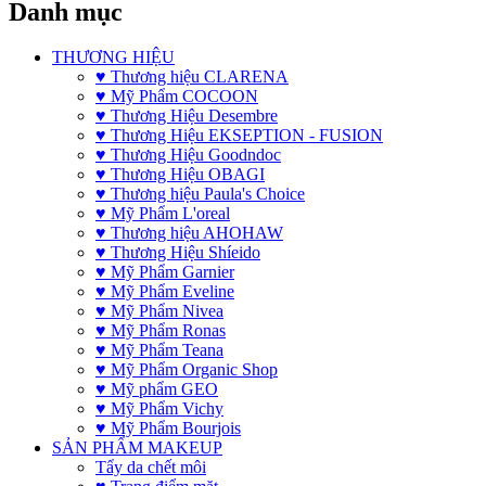
Danh mục
THƯƠNG HIỆU
♥ Thương hiệu CLARENA
♥ Mỹ Phẩm COCOON
♥ Thương Hiệu Desembre
♥ Thương Hiệu EKSEPTION - FUSION
♥ Thương Hiệu Goodndoc
♥ Thương Hiệu OBAGI
♥ Thương hiệu Paula's Choice
♥ Mỹ Phẩm L'oreal
♥ Thương hiệu AHOHAW
♥ Thương Hiệu Shíeido
♥ Mỹ Phẩm Garnier
♥ Mỹ Phẩm Eveline
♥ Mỹ Phẩm Nivea
♥ Mỹ Phẩm Ronas
♥ Mỹ Phẩm Teana
♥ Mỹ Phẩm Organic Shop
♥ Mỹ phẩm GEO
♥ Mỹ Phẩm Vichy
♥ Mỹ Phẩm Bourjois
SẢN PHẨM MAKEUP
Tẩy da chết môi