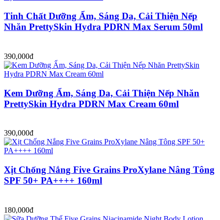
Tinh Chất Dưỡng Ẩm, Sáng Da, Cải Thiện Nếp
Nhăn PrettySkin Hydra PDRN Max Serum 50ml
390,000đ
Kem Dưỡng Ẩm, Sáng Da, Cải Thiện Nếp Nhăn
PrettySkin Hydra PDRN Max Cream 60ml
390,000đ
Xịt Chống Nắng Five Grains ProXylane Nâng Tông
SPF 50+ PA++++ 160ml
180,000đ