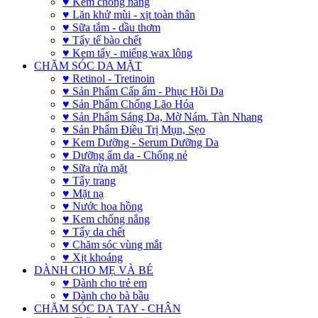
♥ Kem chống nắng
♥ Lăn khử mùi - xịt toàn thân
♥ Sữa tắm - dầu thơm
♥ Tẩy tế bào chết
♥ Kem tẩy - miếng wax lông
CHĂM SÓC DA MẶT
♥ Retinol - Tretinoin
♥ Sản Phẩm Cấp ẩm - Phục Hồi Da
♥ Sản Phẩm Chống Lão Hóa
♥ Sản Phẩm Sáng Da, Mờ Nám. Tàn Nhang
♥ Sản Phẩm Điều Trị Mụn, Sẹo
♥ Kem Dưỡng - Serum Dưỡng Da
♥ Dưỡng ẩm da - Chống nẻ
♥ Sữa rửa mặt
♥ Tẩy trang
♥ Mặt nạ
♥ Nước hoa hồng
♥ Kem chống nắng
♥ Tẩy da chết
♥ Chăm sóc vùng mắt
♥ Xịt khoáng
DÀNH CHO MẸ VÀ BÉ
♥ Dành cho trẻ em
♥ Dành cho bà bầu
CHĂM SÓC DA TAY - CHÂN