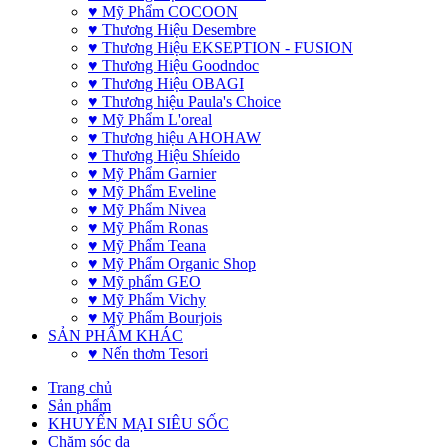
♥ Mỹ Phẩm COCOON
♥ Thương Hiệu Desembre
♥ Thương Hiệu EKSEPTION - FUSION
♥ Thương Hiệu Goodndoc
♥ Thương Hiệu OBAGI
♥ Thương hiệu Paula's Choice
♥ Mỹ Phẩm L'oreal
♥ Thương hiệu AHOHAW
♥ Thương Hiệu Shíeido
♥ Mỹ Phẩm Garnier
♥ Mỹ Phẩm Eveline
♥ Mỹ Phẩm Nivea
♥ Mỹ Phẩm Ronas
♥ Mỹ Phẩm Teana
♥ Mỹ Phẩm Organic Shop
♥ Mỹ phẩm GEO
♥ Mỹ Phẩm Vichy
♥ Mỹ Phẩm Bourjois
SẢN PHẨM KHÁC
♥ Nến thơm Tesori
Trang chủ
Sản phẩm
KHUYẾN MẠI SIÊU SỐC
Chăm sóc da