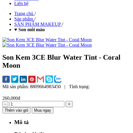
Liên hệ
Trang chủ
/
Sản phẩm
/
SẢN PHẨM MAKEUP
/
♥ Son môi màu
Son Kem 3CE Blur Water Tint - Coral
Moon
Mã sản phẩm:
8809664983450
|
Tình trạng:
260,000đ
-
+
Thêm vào giỏ
Mua ngay
Mô tả