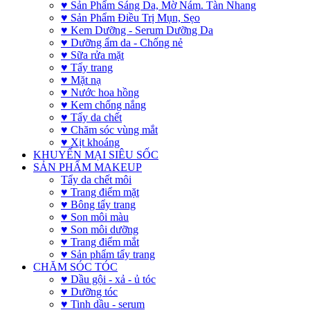
♥ Sản Phẩm Sáng Da, Mờ Nám. Tàn Nhang
♥ Sản Phẩm Điều Trị Mụn, Sẹo
♥ Kem Dưỡng - Serum Dưỡng Da
♥ Dưỡng ẩm da - Chống nẻ
♥ Sữa rửa mặt
♥ Tẩy trang
♥ Mặt nạ
♥ Nước hoa hồng
♥ Kem chống nắng
♥ Tẩy da chết
♥ Chăm sóc vùng mắt
♥ Xịt khoáng
KHUYẾN MẠI SIÊU SỐC
SẢN PHẨM MAKEUP
Tẩy da chết môi
♥ Trang điểm mặt
♥ Bông tẩy trang
♥ Son môi màu
♥ Son môi dưỡng
♥ Trang điểm mắt
♥ Sản phẩm tẩy trang
CHĂM SÓC TÓC
♥ Dầu gội - xả - ủ tóc
♥ Dưỡng tóc
♥ Tinh dầu - serum