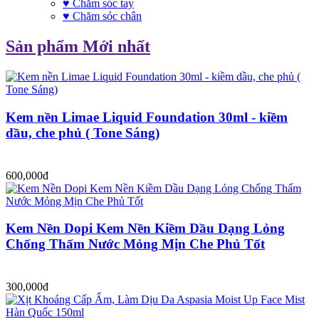
♥ Chăm sóc tay
♥ Chăm sóc chân
Sản phẩm Mới nhất
Kem nền Limae Liquid Foundation 30ml - kiềm
dầu, che phủ ( Tone Sáng)
600,000đ
Kem Nền Dopi Kem Nền Kiềm Dầu Dạng Lỏng
Chống Thấm Nước Mỏng Mịn Che Phủ Tốt
300,000đ