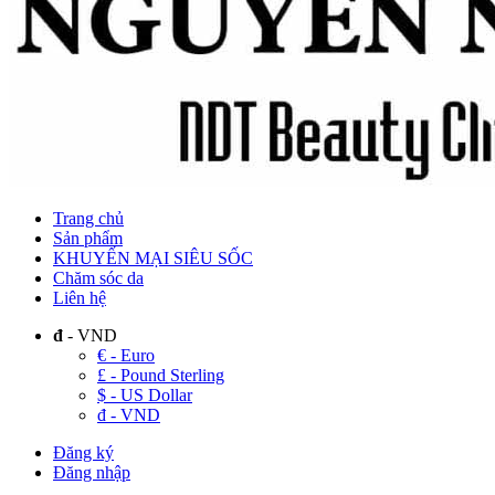
Trang chủ
Sản phẩm
KHUYẾN MẠI SIÊU SỐC
Chăm sóc da
Liên hệ
đ
- VND
€ - Euro
£ - Pound Sterling
$ - US Dollar
đ - VND
Đăng ký
Đăng nhập