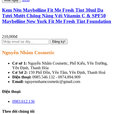
Mua ngay
Kem Nền Maybelline Fit Me Fresh Tint 30ml Da
Tươi Mướt Chống Nắng Với Vitamin C & SPF50
Maybelline New York Fit Me Fresh Tint Foundation
210,000đ
Đăng ký!
Nguyễn Nhâm Cosmetic
Cơ sở 1:
Nguyễn Nhâm Cosmetic, Phố Kiểu, Yên Trường,
Yên Định, Thanh Hóa
Cơ Sở 2:
159 Phố Đồn, Yên Tâm, Yên Định, Thanh Hoá
Điện thoại:
0985.546.132 - 0974.894.909
Email:
nguyennhamcosmetic@gmail.com
Điện thoại:
0983.612.136
Theo dõi chúng tôi