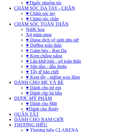
♥Thuốc nhuộm tóc
CHĂM SÓC DA TAY - CHÂN
♥ Chăm sóc tay
♥ Chăm sóc chân
CHĂM SÓC TOÀN THÂN
Nước hoa
Xịt giảm mụn
♥ Dung dịch vệ sinh phụ nữ
♥ Dưỡng toàn thân
♥ Giảm béo - Rạn Da
♥ Kem chống nắng
♥ Lăn khử mùi - xịt toàn thân
♥ Sữa tắm - dầu thơm
♥ Tẩy tế bào chết
♥ Kem tẩy - miếng wax lông
DÀNH CHO MẸ VÀ BÉ
♥ Dành cho trẻ em
♥ Dành cho bà bầu
DƯỢC MỸ PHẨM
♥ Dành cho Mặt
♥Dành cho Body
QUẦN TẤT
DÀNH CHO NAM GIỚI
THƯƠNG HIỆU
♥ Thương hiệu CLARENA