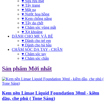
♥ Sữa rửa mặt
♥ Tẩy trang
♥ Mặt nạ
♥ Nước hoa hồng
♥ Kem chống nắng
♥ Tẩy da chết
♥ Chăm sóc vùng mắt
♥ Xịt khoáng
DÀNH CHO MẸ VÀ BÉ
♥ Dành cho trẻ em
♥ Dành cho bà bầu
CHĂM SÓC DA TAY - CHÂN
♥ Chăm sóc tay
♥ Chăm sóc chân
Sản phẩm Mới nhất
Kem nền Limae Liquid Foundation 30ml - kiềm
dầu, che phủ ( Tone Sáng)