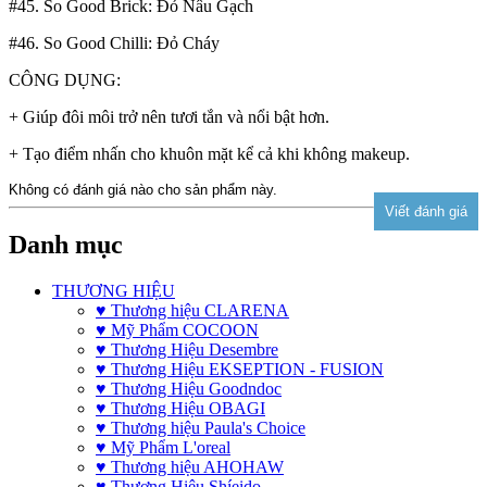
#45. So Good Brick: Đỏ Nâu Gạch
#46. So Good Chilli: Đỏ Cháy
CÔNG DỤNG:
+ Giúp đôi môi trở nên tươi tắn và nổi bật hơn.
+ Tạo điểm nhấn cho khuôn mặt kể cả khi không makeup.
Không có đánh giá nào cho sản phẩm này.
Danh mục
THƯƠNG HIỆU
♥ Thương hiệu CLARENA
♥ Mỹ Phẩm COCOON
♥ Thương Hiệu Desembre
♥ Thương Hiệu EKSEPTION - FUSION
♥ Thương Hiệu Goodndoc
♥ Thương Hiệu OBAGI
♥ Thương hiệu Paula's Choice
♥ Mỹ Phẩm L'oreal
♥ Thương hiệu AHOHAW
♥ Thương Hiệu Shíeido