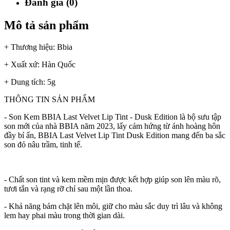
Đánh giá (0)
Mô tả sản phẩm
+ Thương hiệu: Bbia
+ Xuất xứ: Hàn Quốc
+ Dung tích: 5g
THÔNG TIN SẢN PHẨM
- Son Kem BBIA Last Velvet Lip Tint - Dusk Edition là bộ sưu tập
son mới của nhà BBIA năm 2023, lấy cảm hứng từ ánh hoàng hôn
đầy bí ẩn, BBIA Last Velvet Lip Tint Dusk Edition mang đến ba sắc
son đỏ nâu trầm, tinh tế.
- Chất son tint và kem mềm mịn được kết hợp giúp son lên màu rõ,
tươi tắn và rạng rỡ chỉ sau một lần thoa.
- Khả năng bám chặt lên môi, giữ cho màu sắc duy trì lâu và không
lem hay phai màu trong thời gian dài.