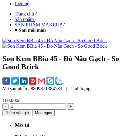
Liên hệ
Trang chủ
/
Sản phẩm
/
SẢN PHẨM MAKEUP
/
♥ Son môi màu
Son Kem BBia 45 - Đỏ Nâu Gạch - So
Good Brick
Mã sản phẩm:
8809871384583
|
Tình trạng:
160,000đ
-
+
Thêm vào giỏ
Mua ngay
Mô tả