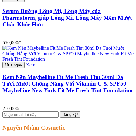
Serum Dưỡng Lông Mi, Lông Mày của
Pharmaform, giúp Lông Mi, Lông Mày Mềm Mượt
Chắc Khỏe Hơn
550,000đ
Xem
Mua ngay
Kem Nền Maybelline Fit Me Fresh Tint 30ml Da
Tươi Mướt Chống Nắng Với Vitamin C & SPF50
Maybelline New York Fit Me Fresh Tint Foundation
210,000đ
Đăng ký!
Nguyễn Nhâm Cosmetic