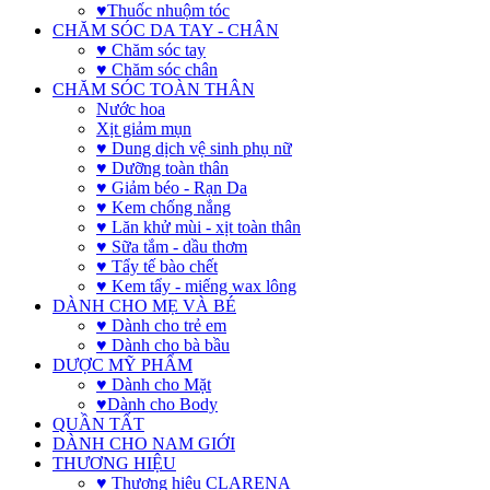
♥Thuốc nhuộm tóc
CHĂM SÓC DA TAY - CHÂN
♥ Chăm sóc tay
♥ Chăm sóc chân
CHĂM SÓC TOÀN THÂN
Nước hoa
Xịt giảm mụn
♥ Dung dịch vệ sinh phụ nữ
♥ Dưỡng toàn thân
♥ Giảm béo - Rạn Da
♥ Kem chống nắng
♥ Lăn khử mùi - xịt toàn thân
♥ Sữa tắm - dầu thơm
♥ Tẩy tế bào chết
♥ Kem tẩy - miếng wax lông
DÀNH CHO MẸ VÀ BÉ
♥ Dành cho trẻ em
♥ Dành cho bà bầu
DƯỢC MỸ PHẨM
♥ Dành cho Mặt
♥Dành cho Body
QUẦN TẤT
DÀNH CHO NAM GIỚI
THƯƠNG HIỆU
♥ Thương hiệu CLARENA