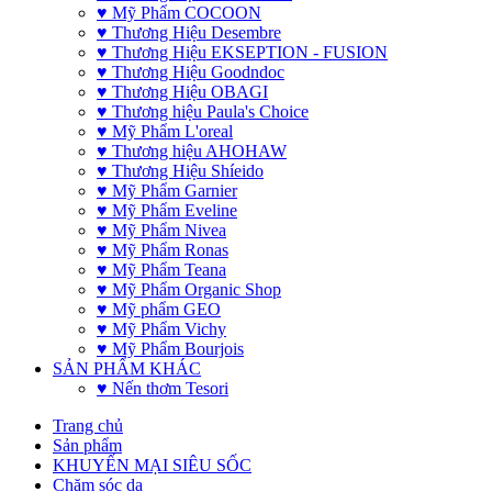
♥ Mỹ Phẩm COCOON
♥ Thương Hiệu Desembre
♥ Thương Hiệu EKSEPTION - FUSION
♥ Thương Hiệu Goodndoc
♥ Thương Hiệu OBAGI
♥ Thương hiệu Paula's Choice
♥ Mỹ Phẩm L'oreal
♥ Thương hiệu AHOHAW
♥ Thương Hiệu Shíeido
♥ Mỹ Phẩm Garnier
♥ Mỹ Phẩm Eveline
♥ Mỹ Phẩm Nivea
♥ Mỹ Phẩm Ronas
♥ Mỹ Phẩm Teana
♥ Mỹ Phẩm Organic Shop
♥ Mỹ phẩm GEO
♥ Mỹ Phẩm Vichy
♥ Mỹ Phẩm Bourjois
SẢN PHẨM KHÁC
♥ Nến thơm Tesori
Trang chủ
Sản phẩm
KHUYẾN MẠI SIÊU SỐC
Chăm sóc da