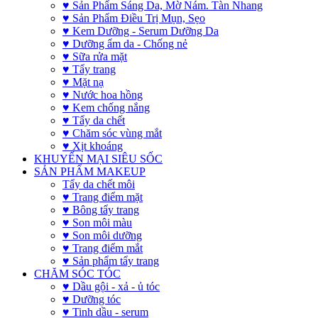
♥ Sản Phẩm Sáng Da, Mờ Nám. Tàn Nhang
♥ Sản Phẩm Điều Trị Mụn, Sẹo
♥ Kem Dưỡng - Serum Dưỡng Da
♥ Dưỡng ẩm da - Chống nẻ
♥ Sữa rửa mặt
♥ Tẩy trang
♥ Mặt nạ
♥ Nước hoa hồng
♥ Kem chống nắng
♥ Tẩy da chết
♥ Chăm sóc vùng mắt
♥ Xịt khoáng
KHUYẾN MẠI SIÊU SỐC
SẢN PHẨM MAKEUP
Tẩy da chết môi
♥ Trang điểm mặt
♥ Bông tẩy trang
♥ Son môi màu
♥ Son môi dưỡng
♥ Trang điểm mắt
♥ Sản phẩm tẩy trang
CHĂM SÓC TÓC
♥ Dầu gội - xả - ủ tóc
♥ Dưỡng tóc
♥ Tinh dầu - serum