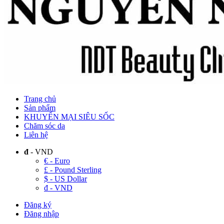
Trang chủ
Sản phẩm
KHUYẾN MẠI SIÊU SỐC
Chăm sóc da
Liên hệ
đ
- VND
€ - Euro
£ - Pound Sterling
$ - US Dollar
đ - VND
Đăng ký
Đăng nhập