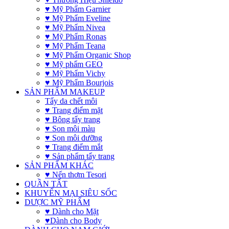
♥ Mỹ Phẩm Garnier
♥ Mỹ Phẩm Eveline
♥ Mỹ Phẩm Nivea
♥ Mỹ Phẩm Ronas
♥ Mỹ Phẩm Teana
♥ Mỹ Phẩm Organic Shop
♥ Mỹ phẩm GEO
♥ Mỹ Phẩm Vichy
♥ Mỹ Phẩm Bourjois
SẢN PHẨM MAKEUP
Tẩy da chết môi
♥ Trang điểm mặt
♥ Bông tẩy trang
♥ Son môi màu
♥ Son môi dưỡng
♥ Trang điểm mắt
♥ Sản phẩm tẩy trang
SẢN PHẨM KHÁC
♥ Nến thơm Tesori
QUẦN TẤT
KHUYẾN MẠI SIÊU SỐC
DƯỢC MỸ PHẨM
♥ Dành cho Mặt
♥Dành cho Body