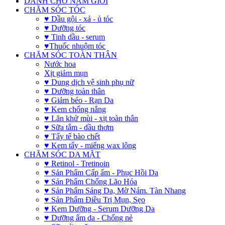
DÀNH CHO NAM GIỚI
CHĂM SÓC TÓC
♥ Dầu gội - xả - ủ tóc
♥ Dưỡng tóc
♥ Tinh dầu - serum
♥Thuốc nhuộm tóc
CHĂM SÓC TOÀN THÂN
Nước hoa
Xịt giảm mụn
♥ Dung dịch vệ sinh phụ nữ
♥ Dưỡng toàn thân
♥ Giảm béo - Rạn Da
♥ Kem chống nắng
♥ Lăn khử mùi - xịt toàn thân
♥ Sữa tắm - dầu thơm
♥ Tẩy tế bào chết
♥ Kem tẩy - miếng wax lông
CHĂM SÓC DA MẶT
♥ Retinol - Tretinoin
♥ Sản Phẩm Cấp ẩm - Phục Hồi Da
♥ Sản Phẩm Chống Lão Hóa
♥ Sản Phẩm Sáng Da, Mờ Nám. Tàn Nhang
♥ Sản Phẩm Điều Trị Mụn, Sẹo
♥ Kem Dưỡng - Serum Dưỡng Da
♥ Dưỡng ẩm da - Chống nẻ