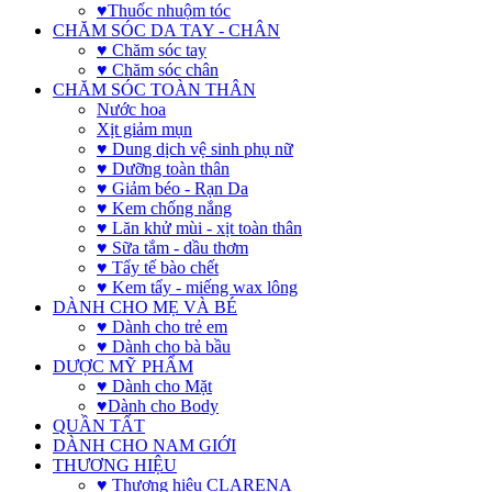
♥Thuốc nhuộm tóc
CHĂM SÓC DA TAY - CHÂN
♥ Chăm sóc tay
♥ Chăm sóc chân
CHĂM SÓC TOÀN THÂN
Nước hoa
Xịt giảm mụn
♥ Dung dịch vệ sinh phụ nữ
♥ Dưỡng toàn thân
♥ Giảm béo - Rạn Da
♥ Kem chống nắng
♥ Lăn khử mùi - xịt toàn thân
♥ Sữa tắm - dầu thơm
♥ Tẩy tế bào chết
♥ Kem tẩy - miếng wax lông
DÀNH CHO MẸ VÀ BÉ
♥ Dành cho trẻ em
♥ Dành cho bà bầu
DƯỢC MỸ PHẨM
♥ Dành cho Mặt
♥Dành cho Body
QUẦN TẤT
DÀNH CHO NAM GIỚI
THƯƠNG HIỆU
♥ Thương hiệu CLARENA