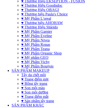
♥ Thương Hiệu EKSEPTION - FUSION
♥ Thương Hiệu Goodndoc
♥ Thương Hiệu OBAGI
♥ Thương hiệu Paula's Choice
♥ Mỹ Phẩm L'oreal
♥ Thương hiệu AHOHAW
♥ Thương Hiệu Shíeido
♥ Mỹ Phẩm Garnier
♥ Mỹ Phẩm Eveline
♥ Mỹ Phẩm Nivea
♥ Mỹ Phẩm Ronas
♥ Mỹ Phẩm Teana
♥ Mỹ Phẩm Organic Shop
♥ Mỹ phẩm GEO
♥ Mỹ Phẩm Vichy
♥ Mỹ Phẩm Bourjois
SẢN PHẨM MAKEUP
Tẩy da chết môi
♥ Trang điểm mặt
♥ Bông tẩy trang
♥ Son môi màu
♥ Son môi dưỡng
♥ Trang điểm mắt
♥ Sản phẩm tẩy trang
SẢN PHẨM KHÁC