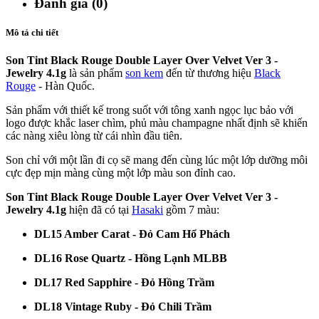
Đánh giá (0)
Mô tả chi tiết
Son Tint Black Rouge Double Layer Over Velvet Ver 3 -
Jewelry 4.1g
là sản phẩm
son kem
đến từ thương hiệu
Black
Rouge
- Hàn Quốc.
Sản phẩm với thiết kế trong suốt với tông xanh ngọc lục bảo với
logo được khắc laser chìm, phủ màu champagne nhất định sẽ khiến
các nàng xiêu lòng từ cái nhìn đầu tiên.
Son chỉ với một lần đi cọ sẽ mang đến cùng lúc một lớp dưỡng môi
cực đẹp mịn màng cùng một lớp màu son đỉnh cao.
Son Tint Black Rouge Double Layer Over Velvet Ver 3 -
Jewelry 4.1g
hiện đã có tại
Hasaki
gồm 7 màu:
DL15 Amber Carat - Đỏ Cam Hổ Phách
DL16 Rose Quartz - Hồng Lạnh MLBB
DL17 Red Sapphire - Đỏ Hồng Trầm
DL18 Vintage Ruby - Đỏ Chili Trầm