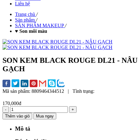
Liên hệ
Trang chủ
/
Sản phẩm
/
SẢN PHẨM MAKEUP
/
♥ Son môi màu
SON KEM BLACK ROUGE DL21 - NÂU
GẠCH
Mã sản phẩm:
8809464344512
|
Tình trạng:
170,000đ
-
+
Thêm vào giỏ
Mua ngay
Mô tả