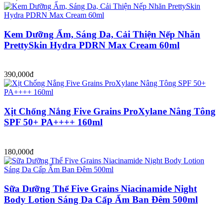
Kem Dưỡng Ẩm, Sáng Da, Cải Thiện Nếp Nhăn
PrettySkin Hydra PDRN Max Cream 60ml
390,000đ
Xịt Chống Nắng Five Grains ProXylane Nâng Tông
SPF 50+ PA++++ 160ml
180,000đ
Sữa Dưỡng Thể Five Grains Niacinamide Night
Body Lotion Sáng Da Cấp Ẩm Ban Đêm 500ml