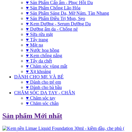
♥ Sản Phẩm Cấp ẩm - Phục Hồi Da
♥ Sản Phẩm Chống Lão Hóa
♥ Sản Phẩm Sáng Da, Mờ Nám. Tàn Nhang
♥ Sản Phẩm Điều Trị Mụn, Sẹo
♥ Kem Dưỡng - Serum Dưỡng Da
♥ Dưỡng ẩm da - Chống nẻ
♥ Sữa rửa mặt
♥ Tẩy trang
♥ Mặt nạ
♥ Nước hoa hồng
♥ Kem chống nắng
♥ Tẩy da chết
♥ Chăm sóc vùng mắt
♥ Xịt khoáng
DÀNH CHO MẸ VÀ BÉ
♥ Dành cho trẻ em
♥ Dành cho bà bầu
CHĂM SÓC DA TAY - CHÂN
♥ Chăm sóc tay
♥ Chăm sóc chân
Sản phẩm Mới nhất