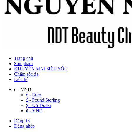
Trang chủ
Sản phẩm
KHUYẾN MẠI SIÊU SỐC
Chăm sóc da
Liên hệ
đ
- VND
€ - Euro
£ - Pound Sterling
$ - US Dollar
đ - VND
Đăng ký
Đăng nhập