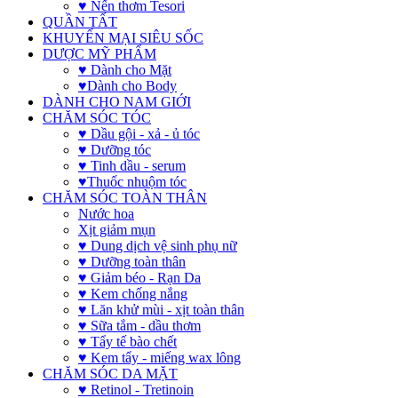
♥ Nến thơm Tesori
QUẦN TẤT
KHUYẾN MẠI SIÊU SỐC
DƯỢC MỸ PHẨM
♥ Dành cho Mặt
♥Dành cho Body
DÀNH CHO NAM GIỚI
CHĂM SÓC TÓC
♥ Dầu gội - xả - ủ tóc
♥ Dưỡng tóc
♥ Tinh dầu - serum
♥Thuốc nhuộm tóc
CHĂM SÓC TOÀN THÂN
Nước hoa
Xịt giảm mụn
♥ Dung dịch vệ sinh phụ nữ
♥ Dưỡng toàn thân
♥ Giảm béo - Rạn Da
♥ Kem chống nắng
♥ Lăn khử mùi - xịt toàn thân
♥ Sữa tắm - dầu thơm
♥ Tẩy tế bào chết
♥ Kem tẩy - miếng wax lông
CHĂM SÓC DA MẶT
♥ Retinol - Tretinoin