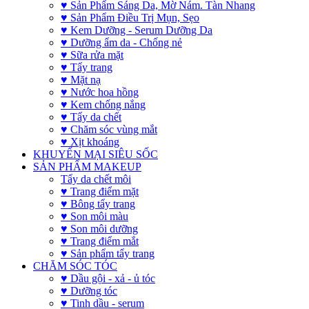
♥ Sản Phẩm Sáng Da, Mờ Nám. Tàn Nhang
♥ Sản Phẩm Điều Trị Mụn, Sẹo
♥ Kem Dưỡng - Serum Dưỡng Da
♥ Dưỡng ẩm da - Chống nẻ
♥ Sữa rửa mặt
♥ Tẩy trang
♥ Mặt nạ
♥ Nước hoa hồng
♥ Kem chống nắng
♥ Tẩy da chết
♥ Chăm sóc vùng mắt
♥ Xịt khoáng
KHUYẾN MẠI SIÊU SỐC
SẢN PHẨM MAKEUP
Tẩy da chết môi
♥ Trang điểm mặt
♥ Bông tẩy trang
♥ Son môi màu
♥ Son môi dưỡng
♥ Trang điểm mắt
♥ Sản phẩm tẩy trang
CHĂM SÓC TÓC
♥ Dầu gội - xả - ủ tóc
♥ Dưỡng tóc
♥ Tinh dầu - serum