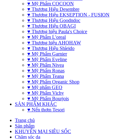
♥ Mỹ Phẩm COCOON
♥ Thương Hiệu Desembre
♥ Thương Hiệu EKSEPTION - FUSION
♥ Thương Hiệu Goodndoc
♥ Thương Hiệu OBAGI
♥ Thương hiệu Paula's Choice
♥ Mỹ Phẩm L'oreal
♥ Thương hiệu AHOHAW
♥ Thương Hiệu Shíeido
♥ Mỹ Phẩm Garnier
♥ Mỹ Phẩm Eveline
♥ Mỹ Phẩm Nivea
♥ Mỹ Phẩm Ronas
♥ Mỹ Phẩm Teana
♥ Mỹ Phẩm Organic Shop
♥ Mỹ phẩm GEO
♥ Mỹ Phẩm Vichy
♥ Mỹ Phẩm Bourjois
SẢN PHẨM KHÁC
♥ Nến thơm Tesori
Trang chủ
Sản phẩm
KHUYẾN MẠI SIÊU SỐC
Chăm sóc da