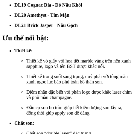
DL19 Cognac Dia - Đỏ Nâu Khói
DL20 Amethyst - Tím Mận
DL21 Brick Jasper - Nâu Gạch
Ưu thế nổi bật:
Thiết kế:
Thiết kế vỏ giấy với họa tiết marble vàng trên nền xanh
sapphire, logo và tên BST được khắc nổi.
Thiết kế trong suốt sang trọng, quý phái với tông màu
xanh ngọc lục bảo phủ toàn bộ thân son.
Điểm nhấn đặc biệt với phần logo được khắc laser chìm
và phủ màu champagne.
Đầu cọ son bo tròn giúp tiết kiệm lượng son lấy ra,
đồng thời giúp apply son dễ dàng.
Chất son:
Chất son “double layer” đặc trưng.