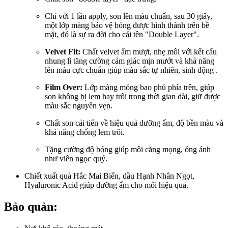
Chỉ với 1 lần apply, son lên màu chuẩn, sau 30 giây,
một lớp màng bảo vệ bóng được hình thành trên bề
mặt, đó là sự ra đời cho cái tên "Double Layer".
Velvet Fit:
Chất velvet ẩm mượt, nhẹ môi với kết cấu
nhung lì tăng cường cảm giác mịn mướt và khả năng
lên màu cực chuẩn giúp màu sắc tự nhiên, sinh động .
Film Over:
Lớp màng mỏng bao phủ phía trên, giúp
son không bị lem hay trôi trong thời gian dài, giữ được
màu sắc nguyên vẹn.
Chất son cải tiến về hiệu quả dưỡng ẩm, độ bền màu và
khả năng chống lem trôi.
Tặng cường độ bóng giúp môi căng mọng, óng ánh
như viên ngọc quý.
Chiết xuất quả Hắc Mai Biển, dầu Hạnh Nhân Ngọt,
Hyaluronic Acid giúp dưỡng ẩm cho môi hiệu quả.
Bảo quản: