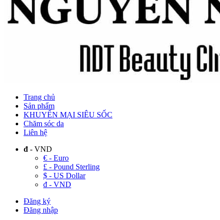
Trang chủ
Sản phẩm
KHUYẾN MẠI SIÊU SỐC
Chăm sóc da
Liên hệ
đ
- VND
€ - Euro
£ - Pound Sterling
$ - US Dollar
đ - VND
Đăng ký
Đăng nhập