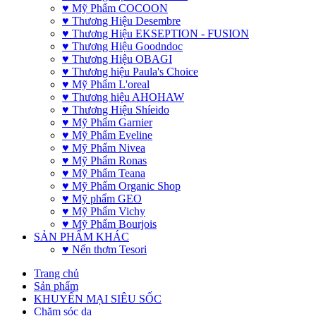
♥ Mỹ Phẩm COCOON
♥ Thương Hiệu Desembre
♥ Thương Hiệu EKSEPTION - FUSION
♥ Thương Hiệu Goodndoc
♥ Thương Hiệu OBAGI
♥ Thương hiệu Paula's Choice
♥ Mỹ Phẩm L'oreal
♥ Thương hiệu AHOHAW
♥ Thương Hiệu Shíeido
♥ Mỹ Phẩm Garnier
♥ Mỹ Phẩm Eveline
♥ Mỹ Phẩm Nivea
♥ Mỹ Phẩm Ronas
♥ Mỹ Phẩm Teana
♥ Mỹ Phẩm Organic Shop
♥ Mỹ phẩm GEO
♥ Mỹ Phẩm Vichy
♥ Mỹ Phẩm Bourjois
SẢN PHẨM KHÁC
♥ Nến thơm Tesori
Trang chủ
Sản phẩm
KHUYẾN MẠI SIÊU SỐC
Chăm sóc da