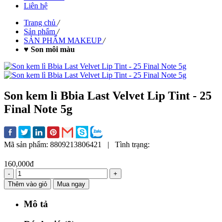
Liên hệ
Trang chủ
/
Sản phẩm
/
SẢN PHẨM MAKEUP
/
♥ Son môi màu
Son kem lì Bbia Last Velvet Lip Tint - 25
Final Note 5g
Mã sản phẩm:
8809213806421
|
Tình trạng:
160,000đ
-
+
Thêm vào giỏ
Mua ngay
Mô tả