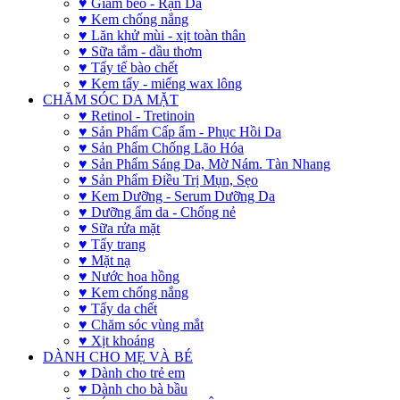
♥ Giảm béo - Rạn Da
♥ Kem chống nắng
♥ Lăn khử mùi - xịt toàn thân
♥ Sữa tắm - dầu thơm
♥ Tẩy tế bào chết
♥ Kem tẩy - miếng wax lông
CHĂM SÓC DA MẶT
♥ Retinol - Tretinoin
♥ Sản Phẩm Cấp ẩm - Phục Hồi Da
♥ Sản Phẩm Chống Lão Hóa
♥ Sản Phẩm Sáng Da, Mờ Nám. Tàn Nhang
♥ Sản Phẩm Điều Trị Mụn, Sẹo
♥ Kem Dưỡng - Serum Dưỡng Da
♥ Dưỡng ẩm da - Chống nẻ
♥ Sữa rửa mặt
♥ Tẩy trang
♥ Mặt nạ
♥ Nước hoa hồng
♥ Kem chống nắng
♥ Tẩy da chết
♥ Chăm sóc vùng mắt
♥ Xịt khoáng
DÀNH CHO MẸ VÀ BÉ
♥ Dành cho trẻ em
♥ Dành cho bà bầu