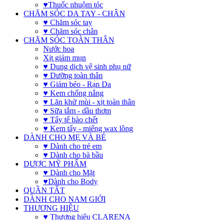
♥Thuốc nhuộm tóc
CHĂM SÓC DA TAY - CHÂN
♥ Chăm sóc tay
♥ Chăm sóc chân
CHĂM SÓC TOÀN THÂN
Nước hoa
Xịt giảm mụn
♥ Dung dịch vệ sinh phụ nữ
♥ Dưỡng toàn thân
♥ Giảm béo - Rạn Da
♥ Kem chống nắng
♥ Lăn khử mùi - xịt toàn thân
♥ Sữa tắm - dầu thơm
♥ Tẩy tế bào chết
♥ Kem tẩy - miếng wax lông
DÀNH CHO MẸ VÀ BÉ
♥ Dành cho trẻ em
♥ Dành cho bà bầu
DƯỢC MỸ PHẨM
♥ Dành cho Mặt
♥Dành cho Body
QUẦN TẤT
DÀNH CHO NAM GIỚI
THƯƠNG HIỆU
♥ Thương hiệu CLARENA