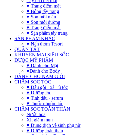
Tẩy da chết môi
♥ Trang điểm mặt
♥ Bông tẩy trang
♥ Son môi màu
♥ Son môi dưỡng
♥ Trang điểm mắt
♥ Sản phẩm tẩy trang
SẢN PHẨM KHÁC
♥ Nến thơm Tesori
QUẦN TẤT
KHUYẾN MẠI SIÊU SỐC
DƯỢC MỸ PHẨM
♥ Dành cho Mặt
♥Dành cho Body
DÀNH CHO NAM GIỚI
CHĂM SÓC TÓC
♥ Dầu gội - xả - ủ tóc
♥ Dưỡng tóc
♥ Tinh dầu - serum
♥Thuốc nhuộm tóc
CHĂM SÓC TOÀN THÂN
Nước hoa
Xịt giảm mụn
♥ Dung dịch vệ sinh phụ nữ
♥ Dưỡng toàn thân