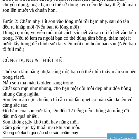
chuyên dụng, hoặc bạn có thể sử dụng kem nền để thay thế) để màu
son lên mướt và chuẩn hơn.
Bước 2: Chấm nhẹ 1 ít son vào lòng môi rồi bặm nhẹ, sau đó tán
đều ra khắp môi (Nếu bạn tô lòng môi)
Dùng cọ môi, vẽ viền môi một cách sắc nét và sau đó tô hết vào bên
trong. Nếu tô lem ra ngoài bạn có thể dùng tăm bông, thấm một ít
nước tẩy trang để chỉnh sửa lại viền môi cho hoàn hảo sau (Nếu bạn
tô full môi)
CÔNG DỤNG & THIẾT KẾ :
Thỏi son làm bằng nhựa cáng mờ, bạn có thể nhìn thấy màu son bên
trong rất rõ.
Nắp son mạ màu Golden sang trọng.
Chất son mịn như nhung, cho bạn một đôi môi đẹp như đóa hồng
nhung đúng nghĩa.
Son lên màu cực chuẩn, chỉ cần một lần quẹt cọ màu sắc đã lên vô
cùng sắc sảo.
Độ bám của son cực lâu, lên đến 12 tiếng nếu không ăn uống đồ
dầu mỡ quá nhiều.
Son không gây khô môi hay nặng môi.
Cảm giác cực kỳ thoải mái khi son môi.
Không có đánh giá nào cho sản phẩm này.