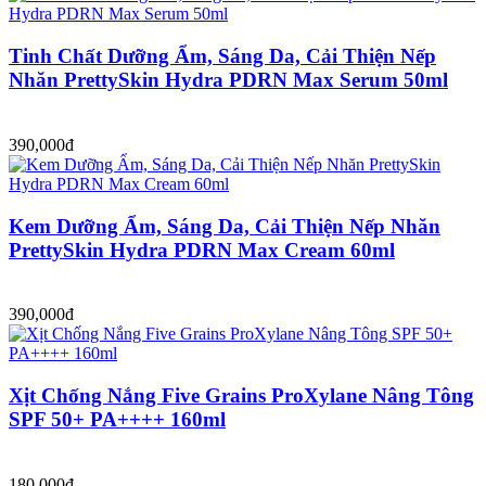
Tinh Chất Dưỡng Ẩm, Sáng Da, Cải Thiện Nếp
Nhăn PrettySkin Hydra PDRN Max Serum 50ml
390,000đ
Kem Dưỡng Ẩm, Sáng Da, Cải Thiện Nếp Nhăn
PrettySkin Hydra PDRN Max Cream 60ml
390,000đ
Xịt Chống Nắng Five Grains ProXylane Nâng Tông
SPF 50+ PA++++ 160ml
180,000đ