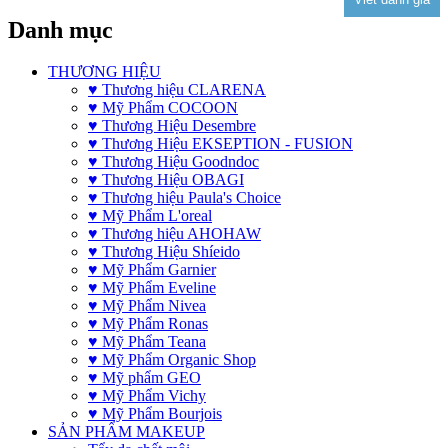
Danh mục
THƯƠNG HIỆU
♥ Thương hiệu CLARENA
♥ Mỹ Phẩm COCOON
♥ Thương Hiệu Desembre
♥ Thương Hiệu EKSEPTION - FUSION
♥ Thương Hiệu Goodndoc
♥ Thương Hiệu OBAGI
♥ Thương hiệu Paula's Choice
♥ Mỹ Phẩm L'oreal
♥ Thương hiệu AHOHAW
♥ Thương Hiệu Shíeido
♥ Mỹ Phẩm Garnier
♥ Mỹ Phẩm Eveline
♥ Mỹ Phẩm Nivea
♥ Mỹ Phẩm Ronas
♥ Mỹ Phẩm Teana
♥ Mỹ Phẩm Organic Shop
♥ Mỹ phẩm GEO
♥ Mỹ Phẩm Vichy
♥ Mỹ Phẩm Bourjois
SẢN PHẨM MAKEUP