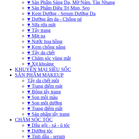
♥ Sản Phẩm Sáng Da, Mờ Nám. Tàn Nhang
♥ Sản Phẩm Điều Trị Mụn, Sẹo
♥ Kem Dưỡng - Serum Dưỡng Da
♥ Dưỡng ẩm da - Chống nẻ
♥ Sữa rửa mặt
♥ Tẩy trang
♥ Mặt nạ
♥ Nước hoa hồng
♥ Kem chống nắng
♥ Tẩy da chết
♥ Chăm sóc vùng mắt
♥ Xịt khoáng
KHUYẾN MẠI SIÊU SỐC
SẢN PHẨM MAKEUP
Tẩy da chết môi
♥ Trang điểm mặt
♥ Bông tẩy trang
♥ Son môi màu
♥ Son môi dưỡng
♥ Trang điểm mắt
♥ Sản phẩm tẩy trang
CHĂM SÓC TÓC
♥ Dầu gội - xả - ủ tóc
♥ Dưỡng tóc
♥ Tinh dầu - serum