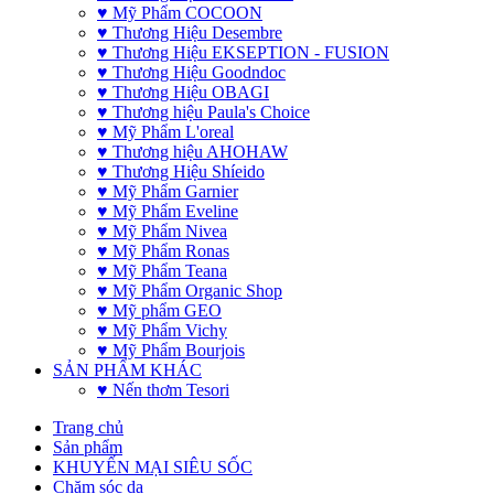
♥ Mỹ Phẩm COCOON
♥ Thương Hiệu Desembre
♥ Thương Hiệu EKSEPTION - FUSION
♥ Thương Hiệu Goodndoc
♥ Thương Hiệu OBAGI
♥ Thương hiệu Paula's Choice
♥ Mỹ Phẩm L'oreal
♥ Thương hiệu AHOHAW
♥ Thương Hiệu Shíeido
♥ Mỹ Phẩm Garnier
♥ Mỹ Phẩm Eveline
♥ Mỹ Phẩm Nivea
♥ Mỹ Phẩm Ronas
♥ Mỹ Phẩm Teana
♥ Mỹ Phẩm Organic Shop
♥ Mỹ phẩm GEO
♥ Mỹ Phẩm Vichy
♥ Mỹ Phẩm Bourjois
SẢN PHẨM KHÁC
♥ Nến thơm Tesori
Trang chủ
Sản phẩm
KHUYẾN MẠI SIÊU SỐC
Chăm sóc da