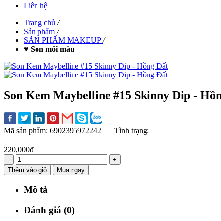
Liên hệ
Trang chủ
/
Sản phẩm
/
SẢN PHẨM MAKEUP
/
♥ Son môi màu
Son Kem Maybelline #15 Skinny Dip - Hồ
Mã sản phẩm:
6902395972242
|
Tình trạng:
220,000đ
-
+
Thêm vào giỏ
Mua ngay
Mô tả
Đánh giá (0)