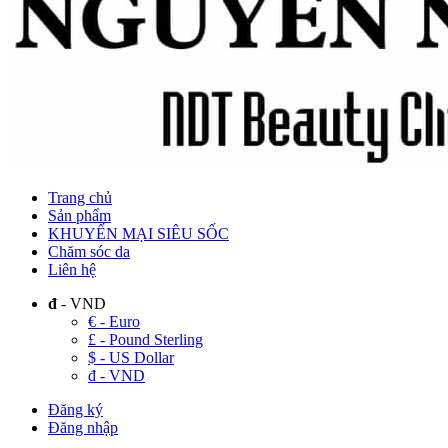
Trang chủ
Sản phẩm
KHUYẾN MẠI SIÊU SỐC
Chăm sóc da
Liên hệ
đ
- VND
€ - Euro
£ - Pound Sterling
$ - US Dollar
đ - VND
Đăng ký
Đăng nhập