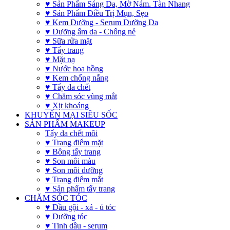
♥ Sản Phẩm Sáng Da, Mờ Nám. Tàn Nhang
♥ Sản Phẩm Điều Trị Mụn, Sẹo
♥ Kem Dưỡng - Serum Dưỡng Da
♥ Dưỡng ẩm da - Chống nẻ
♥ Sữa rửa mặt
♥ Tẩy trang
♥ Mặt nạ
♥ Nước hoa hồng
♥ Kem chống nắng
♥ Tẩy da chết
♥ Chăm sóc vùng mắt
♥ Xịt khoáng
KHUYẾN MẠI SIÊU SỐC
SẢN PHẨM MAKEUP
Tẩy da chết môi
♥ Trang điểm mặt
♥ Bông tẩy trang
♥ Son môi màu
♥ Son môi dưỡng
♥ Trang điểm mắt
♥ Sản phẩm tẩy trang
CHĂM SÓC TÓC
♥ Dầu gội - xả - ủ tóc
♥ Dưỡng tóc
♥ Tinh dầu - serum