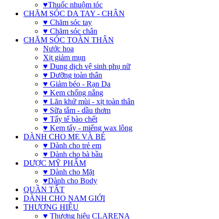
♥Thuốc nhuộm tóc
CHĂM SÓC DA TAY - CHÂN
♥ Chăm sóc tay
♥ Chăm sóc chân
CHĂM SÓC TOÀN THÂN
Nước hoa
Xịt giảm mụn
♥ Dung dịch vệ sinh phụ nữ
♥ Dưỡng toàn thân
♥ Giảm béo - Rạn Da
♥ Kem chống nắng
♥ Lăn khử mùi - xịt toàn thân
♥ Sữa tắm - dầu thơm
♥ Tẩy tế bào chết
♥ Kem tẩy - miếng wax lông
DÀNH CHO MẸ VÀ BÉ
♥ Dành cho trẻ em
♥ Dành cho bà bầu
DƯỢC MỸ PHẨM
♥ Dành cho Mặt
♥Dành cho Body
QUẦN TẤT
DÀNH CHO NAM GIỚI
THƯƠNG HIỆU
♥ Thương hiệu CLARENA