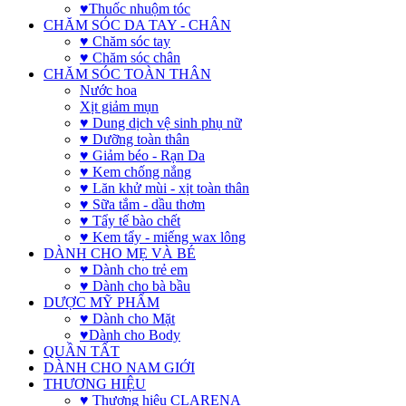
♥Thuốc nhuộm tóc
CHĂM SÓC DA TAY - CHÂN
♥ Chăm sóc tay
♥ Chăm sóc chân
CHĂM SÓC TOÀN THÂN
Nước hoa
Xịt giảm mụn
♥ Dung dịch vệ sinh phụ nữ
♥ Dưỡng toàn thân
♥ Giảm béo - Rạn Da
♥ Kem chống nắng
♥ Lăn khử mùi - xịt toàn thân
♥ Sữa tắm - dầu thơm
♥ Tẩy tế bào chết
♥ Kem tẩy - miếng wax lông
DÀNH CHO MẸ VÀ BÉ
♥ Dành cho trẻ em
♥ Dành cho bà bầu
DƯỢC MỸ PHẨM
♥ Dành cho Mặt
♥Dành cho Body
QUẦN TẤT
DÀNH CHO NAM GIỚI
THƯƠNG HIỆU
♥ Thương hiệu CLARENA