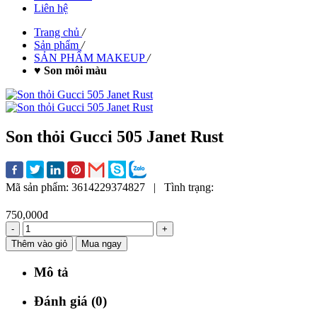
Liên hệ
Trang chủ
/
Sản phẩm
/
SẢN PHẨM MAKEUP
/
♥ Son môi màu
Son thỏi Gucci 505 Janet Rust
Mã sản phẩm:
3614229374827
|
Tình trạng:
750,000đ
-
+
Thêm vào giỏ
Mua ngay
Mô tả
Đánh giá (0)