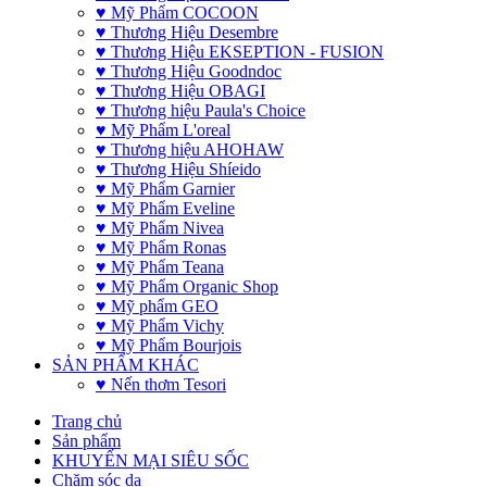
♥ Mỹ Phẩm COCOON
♥ Thương Hiệu Desembre
♥ Thương Hiệu EKSEPTION - FUSION
♥ Thương Hiệu Goodndoc
♥ Thương Hiệu OBAGI
♥ Thương hiệu Paula's Choice
♥ Mỹ Phẩm L'oreal
♥ Thương hiệu AHOHAW
♥ Thương Hiệu Shíeido
♥ Mỹ Phẩm Garnier
♥ Mỹ Phẩm Eveline
♥ Mỹ Phẩm Nivea
♥ Mỹ Phẩm Ronas
♥ Mỹ Phẩm Teana
♥ Mỹ Phẩm Organic Shop
♥ Mỹ phẩm GEO
♥ Mỹ Phẩm Vichy
♥ Mỹ Phẩm Bourjois
SẢN PHẨM KHÁC
♥ Nến thơm Tesori
Trang chủ
Sản phẩm
KHUYẾN MẠI SIÊU SỐC
Chăm sóc da