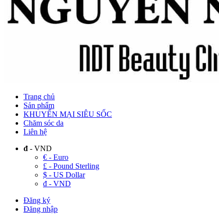
Trang chủ
Sản phẩm
KHUYẾN MẠI SIÊU SỐC
Chăm sóc da
Liên hệ
đ
- VND
€ - Euro
£ - Pound Sterling
$ - US Dollar
đ - VND
Đăng ký
Đăng nhập