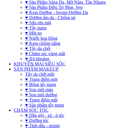
♥ Sản Phẩm Sáng Da, Mờ Nám. Tàn Nhang
♥ Sản Phẩm Điều Trị Mụn, Sẹo
♥ Kem Dưỡng - Serum Dưỡng Da
♥ Dưỡng ẩm da - Chống nẻ
♥ Sữa rửa mặt
♥ Tẩy trang
♥ Mặt nạ
♥ Nước hoa hồng
♥ Kem chống nắng
♥ Tẩy da chết
♥ Chăm sóc vùng mắt
♥ Xịt khoáng
KHUYẾN MẠI SIÊU SỐC
SẢN PHẨM MAKEUP
Tẩy da chết môi
♥ Trang điểm mặt
♥ Bông tẩy trang
♥ Son môi màu
♥ Son môi dưỡng
♥ Trang điểm mắt
♥ Sản phẩm tẩy trang
CHĂM SÓC TÓC
♥ Dầu gội - xả - ủ tóc
♥ Dưỡng tóc
♥ Tinh dầu - serum