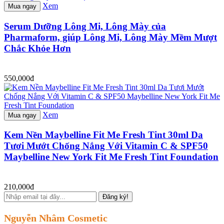
Xem
Mua ngay
Serum Dưỡng Lông Mi, Lông Mày của
Pharmaform, giúp Lông Mi, Lông Mày Mềm Mượt
Chắc Khỏe Hơn
550,000đ
Xem
Mua ngay
Kem Nền Maybelline Fit Me Fresh Tint 30ml Da
Tươi Mướt Chống Nắng Với Vitamin C & SPF50
Maybelline New York Fit Me Fresh Tint Foundation
210,000đ
Đăng ký!
Nguyễn Nhâm Cosmetic