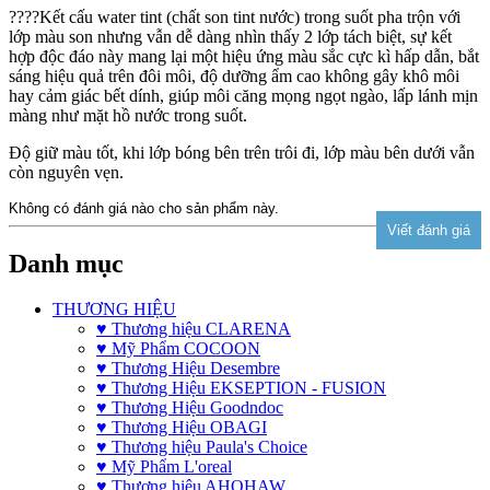
????Kết cấu water tint (chất son tint nước) trong suốt pha trộn với
lớp màu son nhưng vẫn dễ dàng nhìn thấy 2 lớp tách biệt, sự kết
hợp độc đáo này mang lại một hiệu ứng màu sắc cực kì hấp dẫn, bắt
sáng hiệu quả trên đôi môi, độ dưỡng ẩm cao không gây khô môi
hay cảm giác bết dính, giúp môi căng mọng ngọt ngào, lấp lánh mịn
màng như mặt hồ nước trong suốt.
Độ giữ màu tốt, khi lớp bóng bên trên trôi đi, lớp màu bên dưới vẫn
còn nguyên vẹn.
Không có đánh giá nào cho sản phẩm này.
Danh mục
THƯƠNG HIỆU
♥ Thương hiệu CLARENA
♥ Mỹ Phẩm COCOON
♥ Thương Hiệu Desembre
♥ Thương Hiệu EKSEPTION - FUSION
♥ Thương Hiệu Goodndoc
♥ Thương Hiệu OBAGI
♥ Thương hiệu Paula's Choice
♥ Mỹ Phẩm L'oreal
♥ Thương hiệu AHOHAW