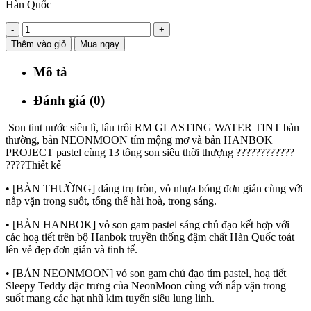
Hàn Quốc
-
+
Thêm vào giỏ
Mua ngay
Mô tả
Đánh giá (0)
Son tint nước siêu lì, lâu trôi RM GLASTING WATER TINT bản
thường, bản NEONMOON tím mộng mơ và bản HANBOK
PROJECT pastel cùng 13 tông son siêu thời thượng ????????????
????Thiết kế
• [BẢN THƯỜNG] dáng trụ tròn, vỏ nhựa bóng đơn giản cùng với
nắp vặn trong suốt, tổng thể hài hoà, trong sáng.
• [BẢN HANBOK] vỏ son gam pastel sáng chủ đạo kết hợp với
các hoạ tiết trên bộ Hanbok truyền thống đậm chất Hàn Quốc toát
lên vẻ đẹp đơn giản và tinh tế.
• [BẢN NEONMOON] vỏ son gam chủ đạo tím pastel, hoạ tiết
Sleepy Teddy đặc trưng của NeonMoon cùng với nắp vặn trong
suốt mang các hạt nhũ kim tuyến siêu lung linh.