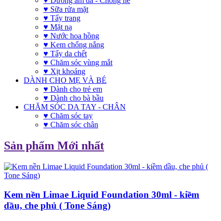
♥ Dưỡng ẩm da - Chống nẻ
♥ Sữa rửa mặt
♥ Tẩy trang
♥ Mặt nạ
♥ Nước hoa hồng
♥ Kem chống nắng
♥ Tẩy da chết
♥ Chăm sóc vùng mắt
♥ Xịt khoáng
DÀNH CHO MẸ VÀ BÉ
♥ Dành cho trẻ em
♥ Dành cho bà bầu
CHĂM SÓC DA TAY - CHÂN
♥ Chăm sóc tay
♥ Chăm sóc chân
Sản phẩm Mới nhất
Kem nền Limae Liquid Foundation 30ml - kiềm
dầu, che phủ ( Tone Sáng)