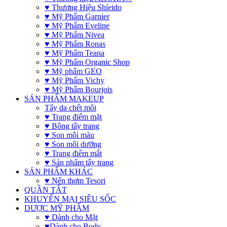
♥ Thương Hiệu Shíeido
♥ Mỹ Phẩm Garnier
♥ Mỹ Phẩm Eveline
♥ Mỹ Phẩm Nivea
♥ Mỹ Phẩm Ronas
♥ Mỹ Phẩm Teana
♥ Mỹ Phẩm Organic Shop
♥ Mỹ phẩm GEO
♥ Mỹ Phẩm Vichy
♥ Mỹ Phẩm Bourjois
SẢN PHẨM MAKEUP
Tẩy da chết môi
♥ Trang điểm mặt
♥ Bông tẩy trang
♥ Son môi màu
♥ Son môi dưỡng
♥ Trang điểm mắt
♥ Sản phẩm tẩy trang
SẢN PHẨM KHÁC
♥ Nến thơm Tesori
QUẦN TẤT
KHUYẾN MẠI SIÊU SỐC
DƯỢC MỸ PHẨM
♥ Dành cho Mặt
♥Dành cho Body