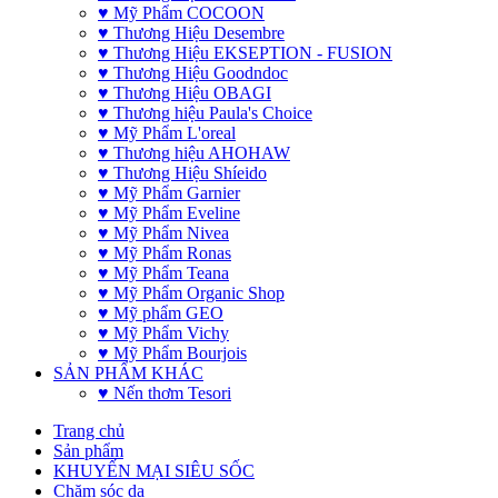
♥ Mỹ Phẩm COCOON
♥ Thương Hiệu Desembre
♥ Thương Hiệu EKSEPTION - FUSION
♥ Thương Hiệu Goodndoc
♥ Thương Hiệu OBAGI
♥ Thương hiệu Paula's Choice
♥ Mỹ Phẩm L'oreal
♥ Thương hiệu AHOHAW
♥ Thương Hiệu Shíeido
♥ Mỹ Phẩm Garnier
♥ Mỹ Phẩm Eveline
♥ Mỹ Phẩm Nivea
♥ Mỹ Phẩm Ronas
♥ Mỹ Phẩm Teana
♥ Mỹ Phẩm Organic Shop
♥ Mỹ phẩm GEO
♥ Mỹ Phẩm Vichy
♥ Mỹ Phẩm Bourjois
SẢN PHẨM KHÁC
♥ Nến thơm Tesori
Trang chủ
Sản phẩm
KHUYẾN MẠI SIÊU SỐC
Chăm sóc da