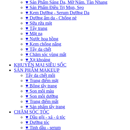
♥ Sản Phẩm Sáng Da, Mờ Nám. Tàn Nhang
♥ Sản Phẩm Điều Trị Mụn, Sẹo
♥ Kem Dưỡng - Serum Dưỡng Da
♥ Dưỡng ẩm da - Chống nẻ
♥ Sữa rửa mặt
♥ Tẩy trang
♥ Mặt nạ
♥ Nước hoa hồng
♥ Kem chống nắng
♥ Tẩy da chết
♥ Chăm sóc vùng mắt
♥ Xịt khoáng
KHUYẾN MẠI SIÊU SỐC
SẢN PHẨM MAKEUP
Tẩy da chết môi
♥ Trang điểm mặt
♥ Bông tẩy trang
♥ Son môi màu
♥ Son môi dưỡng
♥ Trang điểm mắt
♥ Sản phẩm tẩy trang
CHĂM SÓC TÓC
♥ Dầu gội - xả - ủ tóc
♥ Dưỡng tóc
♥ Tinh dầu - serum