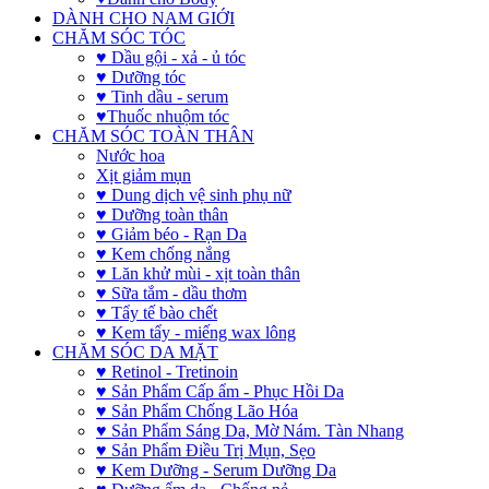
DÀNH CHO NAM GIỚI
CHĂM SÓC TÓC
♥ Dầu gội - xả - ủ tóc
♥ Dưỡng tóc
♥ Tinh dầu - serum
♥Thuốc nhuộm tóc
CHĂM SÓC TOÀN THÂN
Nước hoa
Xịt giảm mụn
♥ Dung dịch vệ sinh phụ nữ
♥ Dưỡng toàn thân
♥ Giảm béo - Rạn Da
♥ Kem chống nắng
♥ Lăn khử mùi - xịt toàn thân
♥ Sữa tắm - dầu thơm
♥ Tẩy tế bào chết
♥ Kem tẩy - miếng wax lông
CHĂM SÓC DA MẶT
♥ Retinol - Tretinoin
♥ Sản Phẩm Cấp ẩm - Phục Hồi Da
♥ Sản Phẩm Chống Lão Hóa
♥ Sản Phẩm Sáng Da, Mờ Nám. Tàn Nhang
♥ Sản Phẩm Điều Trị Mụn, Sẹo
♥ Kem Dưỡng - Serum Dưỡng Da