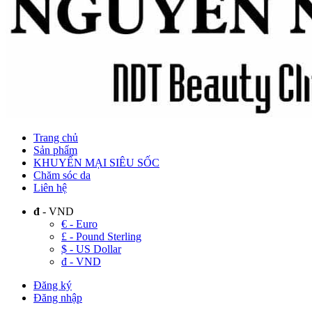
Trang chủ
Sản phẩm
KHUYẾN MẠI SIÊU SỐC
Chăm sóc da
Liên hệ
đ
- VND
€ - Euro
£ - Pound Sterling
$ - US Dollar
đ - VND
Đăng ký
Đăng nhập