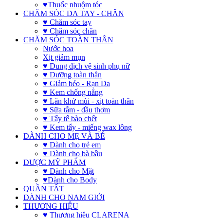
♥Thuốc nhuộm tóc
CHĂM SÓC DA TAY - CHÂN
♥ Chăm sóc tay
♥ Chăm sóc chân
CHĂM SÓC TOÀN THÂN
Nước hoa
Xịt giảm mụn
♥ Dung dịch vệ sinh phụ nữ
♥ Dưỡng toàn thân
♥ Giảm béo - Rạn Da
♥ Kem chống nắng
♥ Lăn khử mùi - xịt toàn thân
♥ Sữa tắm - dầu thơm
♥ Tẩy tế bào chết
♥ Kem tẩy - miếng wax lông
DÀNH CHO MẸ VÀ BÉ
♥ Dành cho trẻ em
♥ Dành cho bà bầu
DƯỢC MỸ PHẨM
♥ Dành cho Mặt
♥Dành cho Body
QUẦN TẤT
DÀNH CHO NAM GIỚI
THƯƠNG HIỆU
♥ Thương hiệu CLARENA