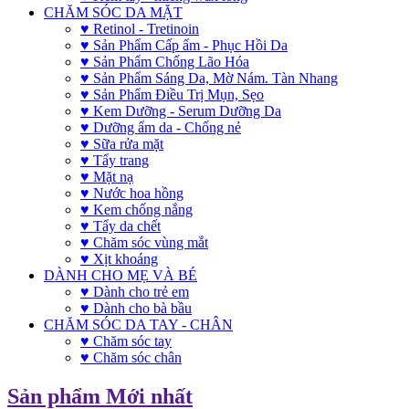
CHĂM SÓC DA MẶT
♥ Retinol - Tretinoin
♥ Sản Phẩm Cấp ẩm - Phục Hồi Da
♥ Sản Phẩm Chống Lão Hóa
♥ Sản Phẩm Sáng Da, Mờ Nám. Tàn Nhang
♥ Sản Phẩm Điều Trị Mụn, Sẹo
♥ Kem Dưỡng - Serum Dưỡng Da
♥ Dưỡng ẩm da - Chống nẻ
♥ Sữa rửa mặt
♥ Tẩy trang
♥ Mặt nạ
♥ Nước hoa hồng
♥ Kem chống nắng
♥ Tẩy da chết
♥ Chăm sóc vùng mắt
♥ Xịt khoáng
DÀNH CHO MẸ VÀ BÉ
♥ Dành cho trẻ em
♥ Dành cho bà bầu
CHĂM SÓC DA TAY - CHÂN
♥ Chăm sóc tay
♥ Chăm sóc chân
Sản phẩm Mới nhất