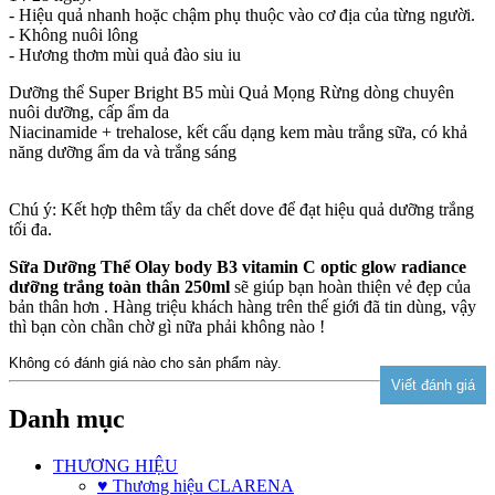
- Hiệu quả nhanh hoặc chậm phụ thuộc vào cơ địa của từng người.
- Không nuôi lông
- Hương thơm mùi quả đào siu iu
Dưỡng thể Super Bright B5 mùi Quả Mọng Rừng dòng chuyên
nuôi dưỡng, cấp ẩm da
Niacinamide + trehalose, kết cấu dạng kem màu trắng sữa, có khả
năng dưỡng ẩm da và trắng sáng
Chú ý: Kết hợp thêm tẩy da chết dove để đạt hiệu quả dưỡng trắng
tối đa.
Sữa Dưỡng Thể Olay body B3 vitamin C optic glow radiance
dưỡng trắng toàn thân 250ml
sẽ giúp bạn hoàn thiện vẻ đẹp của
bản thân hơn . Hàng triệu khách hàng trên thế giới đã tin dùng, vậy
thì bạn còn chần chờ gì nữa phải không nào !
Không có đánh giá nào cho sản phẩm này.
Danh mục
THƯƠNG HIỆU
♥ Thương hiệu CLARENA