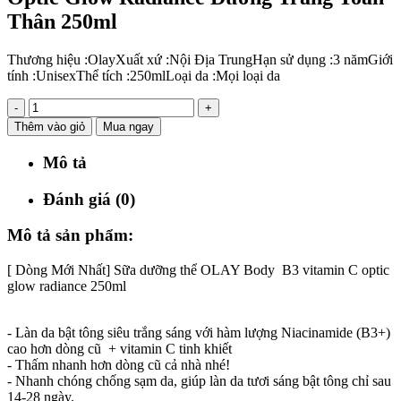
Thân 250ml
Thương hiệu :
Olay
Xuất xứ :
Nội Địa Trung
Hạn sử dụng :
3 năm
Giới
tính :
Unisex
Thể tích :
250ml
Loại da :
Mọi loại da
-
+
Thêm vào giỏ
Mua ngay
Mô tả
Đánh giá (0)
Mô tả sản phẩm:
[ Dòng Mới Nhất] Sữa dưỡng thể OLAY Body B3 vitamin C optic
glow radiance 250ml
- Làn da bật tông siêu trắng sáng với hàm lượng Niacinamide (B3+)
cao hơn dòng cũ + vitamin C tinh khiết
- Thấm nhanh hơn dòng cũ cả nhà nhé!
- Nhanh chóng chống sạm da, giúp làn da tươi sáng bật tông chỉ sau
14-28 ngày.