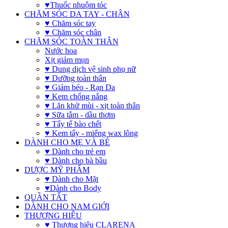
♥Thuốc nhuộm tóc
CHĂM SÓC DA TAY - CHÂN
♥ Chăm sóc tay
♥ Chăm sóc chân
CHĂM SÓC TOÀN THÂN
Nước hoa
Xịt giảm mụn
♥ Dung dịch vệ sinh phụ nữ
♥ Dưỡng toàn thân
♥ Giảm béo - Rạn Da
♥ Kem chống nắng
♥ Lăn khử mùi - xịt toàn thân
♥ Sữa tắm - dầu thơm
♥ Tẩy tế bào chết
♥ Kem tẩy - miếng wax lông
DÀNH CHO MẸ VÀ BÉ
♥ Dành cho trẻ em
♥ Dành cho bà bầu
DƯỢC MỸ PHẨM
♥ Dành cho Mặt
♥Dành cho Body
QUẦN TẤT
DÀNH CHO NAM GIỚI
THƯƠNG HIỆU
♥ Thương hiệu CLARENA