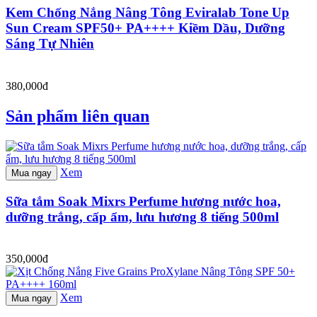
Kem Chống Nắng Nâng Tông Eviralab Tone Up
Sun Cream SPF50+ PA++++ Kiềm Dầu, Dưỡng
Sáng Tự Nhiên
380,000đ
Sản phẩm liên quan
Xem
Mua ngay
Sữa tắm Soak Mixrs Perfume hương nước hoa,
dưỡng trắng, cấp ẩm, lưu hương 8 tiếng 500ml
350,000đ
Xem
Mua ngay