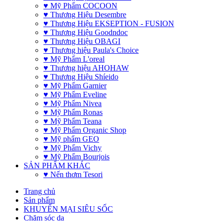
♥ Mỹ Phẩm COCOON
♥ Thương Hiệu Desembre
♥ Thương Hiệu EKSEPTION - FUSION
♥ Thương Hiệu Goodndoc
♥ Thương Hiệu OBAGI
♥ Thương hiệu Paula's Choice
♥ Mỹ Phẩm L'oreal
♥ Thương hiệu AHOHAW
♥ Thương Hiệu Shíeido
♥ Mỹ Phẩm Garnier
♥ Mỹ Phẩm Eveline
♥ Mỹ Phẩm Nivea
♥ Mỹ Phẩm Ronas
♥ Mỹ Phẩm Teana
♥ Mỹ Phẩm Organic Shop
♥ Mỹ phẩm GEO
♥ Mỹ Phẩm Vichy
♥ Mỹ Phẩm Bourjois
SẢN PHẨM KHÁC
♥ Nến thơm Tesori
Trang chủ
Sản phẩm
KHUYẾN MẠI SIÊU SỐC
Chăm sóc da