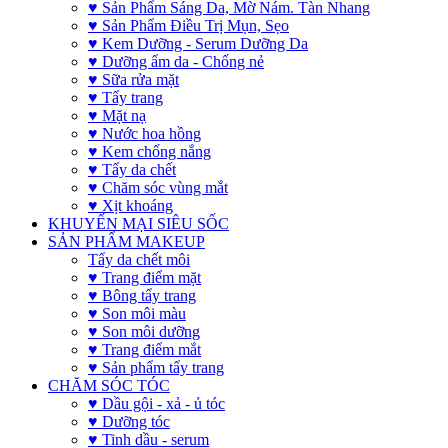
♥ Sản Phẩm Sáng Da, Mờ Nám. Tàn Nhang
♥ Sản Phẩm Điều Trị Mụn, Sẹo
♥ Kem Dưỡng - Serum Dưỡng Da
♥ Dưỡng ẩm da - Chống nẻ
♥ Sữa rửa mặt
♥ Tẩy trang
♥ Mặt nạ
♥ Nước hoa hồng
♥ Kem chống nắng
♥ Tẩy da chết
♥ Chăm sóc vùng mắt
♥ Xịt khoáng
KHUYẾN MẠI SIÊU SỐC
SẢN PHẨM MAKEUP
Tẩy da chết môi
♥ Trang điểm mặt
♥ Bông tẩy trang
♥ Son môi màu
♥ Son môi dưỡng
♥ Trang điểm mắt
♥ Sản phẩm tẩy trang
CHĂM SÓC TÓC
♥ Dầu gội - xả - ủ tóc
♥ Dưỡng tóc
♥ Tinh dầu - serum