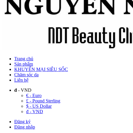
Trang chủ
Sản phẩm
KHUYẾN MẠI SIÊU SỐC
Chăm sóc da
Liên hệ
đ
- VND
€ - Euro
£ - Pound Sterling
$ - US Dollar
đ - VND
Đăng ký
Đăng nhập