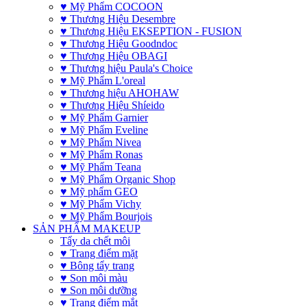
♥ Mỹ Phẩm COCOON
♥ Thương Hiệu Desembre
♥ Thương Hiệu EKSEPTION - FUSION
♥ Thương Hiệu Goodndoc
♥ Thương Hiệu OBAGI
♥ Thương hiệu Paula's Choice
♥ Mỹ Phẩm L'oreal
♥ Thương hiệu AHOHAW
♥ Thương Hiệu Shíeido
♥ Mỹ Phẩm Garnier
♥ Mỹ Phẩm Eveline
♥ Mỹ Phẩm Nivea
♥ Mỹ Phẩm Ronas
♥ Mỹ Phẩm Teana
♥ Mỹ Phẩm Organic Shop
♥ Mỹ phẩm GEO
♥ Mỹ Phẩm Vichy
♥ Mỹ Phẩm Bourjois
SẢN PHẨM MAKEUP
Tẩy da chết môi
♥ Trang điểm mặt
♥ Bông tẩy trang
♥ Son môi màu
♥ Son môi dưỡng
♥ Trang điểm mắt