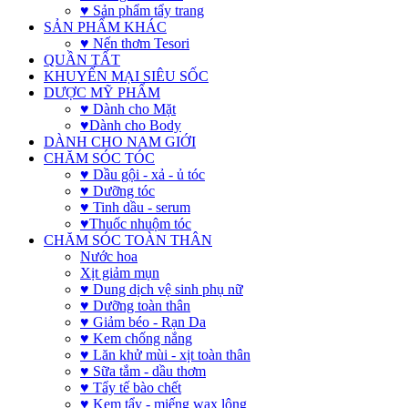
♥ Sản phẩm tẩy trang
SẢN PHẨM KHÁC
♥ Nến thơm Tesori
QUẦN TẤT
KHUYẾN MẠI SIÊU SỐC
DƯỢC MỸ PHẨM
♥ Dành cho Mặt
♥Dành cho Body
DÀNH CHO NAM GIỚI
CHĂM SÓC TÓC
♥ Dầu gội - xả - ủ tóc
♥ Dưỡng tóc
♥ Tinh dầu - serum
♥Thuốc nhuộm tóc
CHĂM SÓC TOÀN THÂN
Nước hoa
Xịt giảm mụn
♥ Dung dịch vệ sinh phụ nữ
♥ Dưỡng toàn thân
♥ Giảm béo - Rạn Da
♥ Kem chống nắng
♥ Lăn khử mùi - xịt toàn thân
♥ Sữa tắm - dầu thơm
♥ Tẩy tế bào chết
♥ Kem tẩy - miếng wax lông