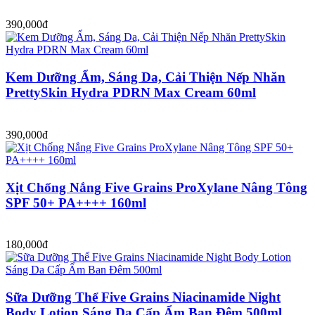
390,000đ
Kem Dưỡng Ẩm, Sáng Da, Cải Thiện Nếp Nhăn
PrettySkin Hydra PDRN Max Cream 60ml
390,000đ
Xịt Chống Nắng Five Grains ProXylane Nâng Tông
SPF 50+ PA++++ 160ml
180,000đ
Sữa Dưỡng Thể Five Grains Niacinamide Night
Body Lotion Sáng Da Cấp Ẩm Ban Đêm 500ml