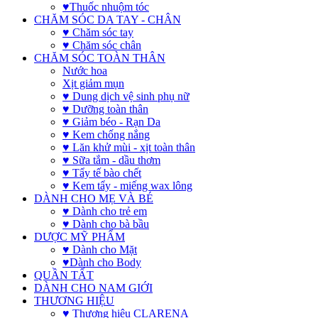
♥Thuốc nhuộm tóc
CHĂM SÓC DA TAY - CHÂN
♥ Chăm sóc tay
♥ Chăm sóc chân
CHĂM SÓC TOÀN THÂN
Nước hoa
Xịt giảm mụn
♥ Dung dịch vệ sinh phụ nữ
♥ Dưỡng toàn thân
♥ Giảm béo - Rạn Da
♥ Kem chống nắng
♥ Lăn khử mùi - xịt toàn thân
♥ Sữa tắm - dầu thơm
♥ Tẩy tế bào chết
♥ Kem tẩy - miếng wax lông
DÀNH CHO MẸ VÀ BÉ
♥ Dành cho trẻ em
♥ Dành cho bà bầu
DƯỢC MỸ PHẨM
♥ Dành cho Mặt
♥Dành cho Body
QUẦN TẤT
DÀNH CHO NAM GIỚI
THƯƠNG HIỆU
♥ Thương hiệu CLARENA