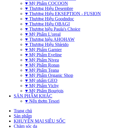
♥ Mỹ Phẩm COCOON
♥ Thương Hiệu Desembre
♥ Thương Hiệu EKSEPTION - FUSION
♥ Thương Hiệu Goodndoc
♥ Thương Hiệu OBAGI
♥ Thương hiệu Paula's Choice
♥ Mỹ Phẩm L'oreal
♥ Thương hiệu AHOHAW
♥ Thương Hiệu Shíeido
♥ Mỹ Phẩm Garnier
♥ Mỹ Phẩm Eveline
♥ Mỹ Phẩm Nivea
♥ Mỹ Phẩm Ronas
♥ Mỹ Phẩm Teana
♥ Mỹ Phẩm Organic Shop
♥ Mỹ phẩm GEO
♥ Mỹ Phẩm Vichy
♥ Mỹ Phẩm Bourjois
SẢN PHẨM KHÁC
♥ Nến thơm Tesori
Trang chủ
Sản phẩm
KHUYẾN MẠI SIÊU SỐC
Chăm sóc da