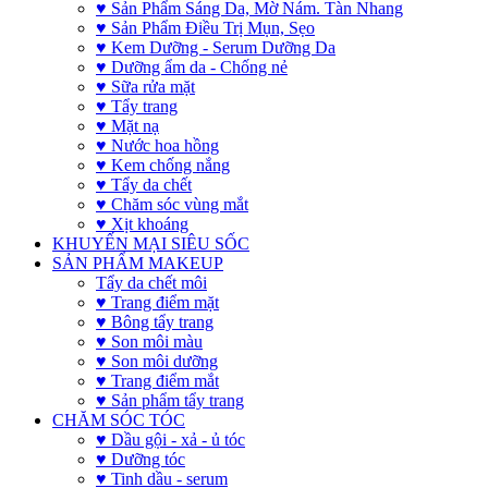
♥ Sản Phẩm Sáng Da, Mờ Nám. Tàn Nhang
♥ Sản Phẩm Điều Trị Mụn, Sẹo
♥ Kem Dưỡng - Serum Dưỡng Da
♥ Dưỡng ẩm da - Chống nẻ
♥ Sữa rửa mặt
♥ Tẩy trang
♥ Mặt nạ
♥ Nước hoa hồng
♥ Kem chống nắng
♥ Tẩy da chết
♥ Chăm sóc vùng mắt
♥ Xịt khoáng
KHUYẾN MẠI SIÊU SỐC
SẢN PHẨM MAKEUP
Tẩy da chết môi
♥ Trang điểm mặt
♥ Bông tẩy trang
♥ Son môi màu
♥ Son môi dưỡng
♥ Trang điểm mắt
♥ Sản phẩm tẩy trang
CHĂM SÓC TÓC
♥ Dầu gội - xả - ủ tóc
♥ Dưỡng tóc
♥ Tinh dầu - serum