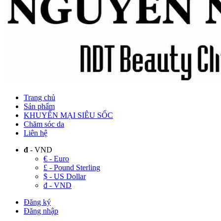
Trang chủ
Sản phẩm
KHUYẾN MẠI SIÊU SỐC
Chăm sóc da
Liên hệ
đ
- VND
€ - Euro
£ - Pound Sterling
$ - US Dollar
đ - VND
Đăng ký
Đăng nhập