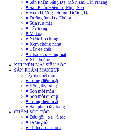
♥ Sản Phẩm Sáng Da, Mờ Nám. Tàn Nhang
♥ Sản Phẩm Điều Trị Mụn, Sẹo
♥ Kem Dưỡng - Serum Dưỡng Da
♥ Dưỡng ẩm da - Chống nẻ
♥ Sữa rửa mặt
♥ Tẩy trang
♥ Mặt nạ
♥ Nước hoa hồng
♥ Kem chống nắng
♥ Tẩy da chết
♥ Chăm sóc vùng mắt
♥ Xịt khoáng
KHUYẾN MẠI SIÊU SỐC
SẢN PHẨM MAKEUP
Tẩy da chết môi
♥ Trang điểm mặt
♥ Bông tẩy trang
♥ Son môi màu
♥ Son môi dưỡng
♥ Trang điểm mắt
♥ Sản phẩm tẩy trang
CHĂM SÓC TÓC
♥ Dầu gội - xả - ủ tóc
♥ Dưỡng tóc
♥ Tinh dầu - serum