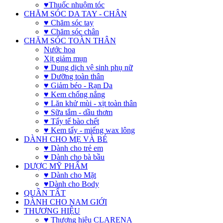
♥Thuốc nhuộm tóc
CHĂM SÓC DA TAY - CHÂN
♥ Chăm sóc tay
♥ Chăm sóc chân
CHĂM SÓC TOÀN THÂN
Nước hoa
Xịt giảm mụn
♥ Dung dịch vệ sinh phụ nữ
♥ Dưỡng toàn thân
♥ Giảm béo - Rạn Da
♥ Kem chống nắng
♥ Lăn khử mùi - xịt toàn thân
♥ Sữa tắm - dầu thơm
♥ Tẩy tế bào chết
♥ Kem tẩy - miếng wax lông
DÀNH CHO MẸ VÀ BÉ
♥ Dành cho trẻ em
♥ Dành cho bà bầu
DƯỢC MỸ PHẨM
♥ Dành cho Mặt
♥Dành cho Body
QUẦN TẤT
DÀNH CHO NAM GIỚI
THƯƠNG HIỆU
♥ Thương hiệu CLARENA