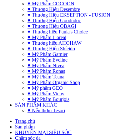
♥ Mỹ Phẩm COCOON
♥ Thương Hiệu Desembre
♥ Thương Hiệu EKSEPTION - FUSION
♥ Thương Hiệu Goodndoc
♥ Thương Hiệu OBAGI
♥ Thương hiệu Paula's Choice
♥ Mỹ Phẩm L'oreal
♥ Thương hiệu AHOHAW
♥ Thương Hiệu Shíeido
♥ Mỹ Phẩm Garnier
♥ Mỹ Phẩm Eveline
♥ Mỹ Phẩm Nivea
♥ Mỹ Phẩm Ronas
♥ Mỹ Phẩm Teana
♥ Mỹ Phẩm Organic Shop
♥ Mỹ phẩm GEO
♥ Mỹ Phẩm Vichy
♥ Mỹ Phẩm Bourjois
SẢN PHẨM KHÁC
♥ Nến thơm Tesori
Trang chủ
Sản phẩm
KHUYẾN MẠI SIÊU SỐC
Chăm sóc da