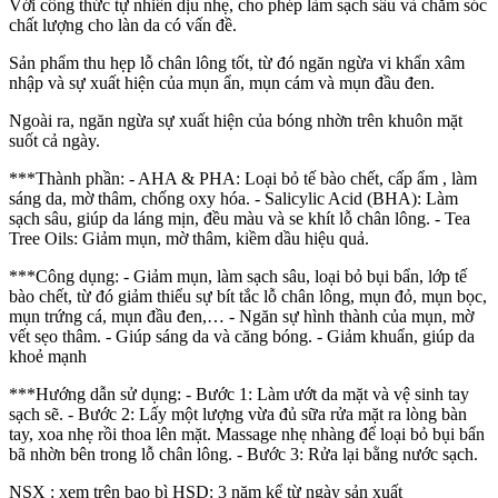
Với công thức tự nhiên dịu nhẹ, cho phép làm sạch sâu và chăm sóc
chất lượng cho làn da có vấn đề.
Sản phẩm thu hẹp lỗ chân lông tốt, từ đó ngăn ngừa vi khẩn xâm
nhập và sự xuất hiện của mụn ẩn, mụn cám và mụn đầu đen.
Ngoài ra, ngăn ngừa sự xuất hiện của bóng nhờn trên khuôn mặt
suốt cả ngày.
***Thành phần: - AHA & PHA: Loại bỏ tế bào chết, cấp ẩm , làm
sáng da, mờ thâm, chống oxy hóa. - Salicylic Acid (BHA): Làm
sạch sâu, giúp da láng mịn, đều màu và se khít lỗ chân lông. - Tea
Tree Oils: Giảm mụn, mờ thâm, kiềm dầu hiệu quả.
***Công dụng: - Giảm mụn, làm sạch sâu, loại bỏ bụi bẩn, lớp tế
bào chết, từ đó giảm thiểu sự bít tắc lỗ chân lông, mụn đỏ, mụn bọc,
mụn trứng cá, mụn đầu đen,… - Ngăn sự hình thành của mụn, mờ
vết sẹo thâm. - Giúp sáng da và căng bóng. - Giảm khuẩn, giúp da
khoẻ mạnh
***Hướng dẫn sử dụng: - Bước 1: Làm ướt da mặt và vệ sinh tay
sạch sẽ. - Bước 2: Lấy một lượng vừa đủ sữa rửa mặt ra lòng bàn
tay, xoa nhẹ rồi thoa lên mặt. Massage nhẹ nhàng để loại bỏ bụi bẩn
bã nhờn bên trong lỗ chân lông. - Bước 3: Rửa lại bằng nước sạch.
NSX : xem trên bao bì HSD: 3 năm kể từ ngày sản xuất