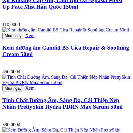
Xịt Khoáng Cấp Ẩm, Làm Dịu Da Aspasia Moist
Up Face Mist Hàn Quốc 150ml
110,000đ
Xem
Mua ngay
Kem dưỡng ẩm Candid B5 Cica Repair & Soothing
Cream 50ml
850,000đ
Xem
Mua ngay
Tinh Chất Dưỡng Ẩm, Sáng Da, Cải Thiện Nếp
Nhăn PrettySkin Hydra PDRN Max Serum 50ml
390,000đ