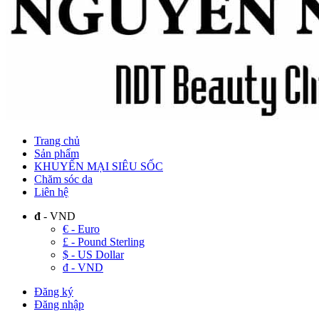
Trang chủ
Sản phẩm
KHUYẾN MẠI SIÊU SỐC
Chăm sóc da
Liên hệ
đ
- VND
€ - Euro
£ - Pound Sterling
$ - US Dollar
đ - VND
Đăng ký
Đăng nhập