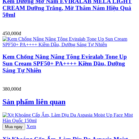
Kem Dưỡng Mờ Nám EVIRALAB MELA LIGHT
CREAM Dưỡng Trắng, Mờ Thâm Nám Hiệu Quả
50ml
450,000đ
Kem Chống Nắng Nâng Tông Eviralab Tone Up
Sun Cream SPF50+ PA++++ Kiềm Dầu, Dưỡng
Sáng Tự Nhiên
380,000đ
Sản phẩm liên quan
Xem
Mua ngay