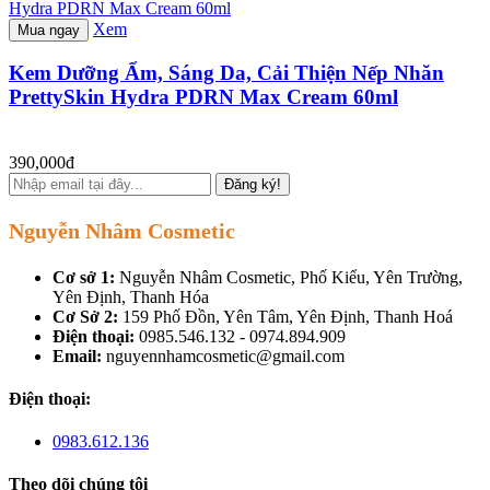
Xem
Mua ngay
Kem Dưỡng Ẩm, Sáng Da, Cải Thiện Nếp Nhăn
PrettySkin Hydra PDRN Max Cream 60ml
390,000đ
Đăng ký!
Nguyễn Nhâm Cosmetic
Cơ sở 1:
Nguyễn Nhâm Cosmetic, Phố Kiểu, Yên Trường,
Yên Định, Thanh Hóa
Cơ Sở 2:
159 Phố Đồn, Yên Tâm, Yên Định, Thanh Hoá
Điện thoại:
0985.546.132 - 0974.894.909
Email:
nguyennhamcosmetic@gmail.com
Điện thoại:
0983.612.136
Theo dõi chúng tôi