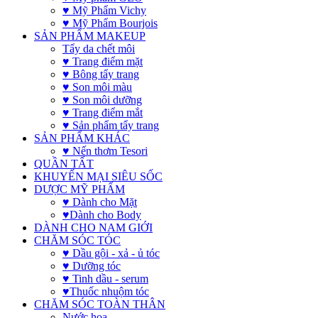
♥ Mỹ Phẩm Vichy
♥ Mỹ Phẩm Bourjois
SẢN PHẨM MAKEUP
Tẩy da chết môi
♥ Trang điểm mặt
♥ Bông tẩy trang
♥ Son môi màu
♥ Son môi dưỡng
♥ Trang điểm mắt
♥ Sản phẩm tẩy trang
SẢN PHẨM KHÁC
♥ Nến thơm Tesori
QUẦN TẤT
KHUYẾN MẠI SIÊU SỐC
DƯỢC MỸ PHẨM
♥ Dành cho Mặt
♥Dành cho Body
DÀNH CHO NAM GIỚI
CHĂM SÓC TÓC
♥ Dầu gội - xả - ủ tóc
♥ Dưỡng tóc
♥ Tinh dầu - serum
♥Thuốc nhuộm tóc
CHĂM SÓC TOÀN THÂN
Nước hoa