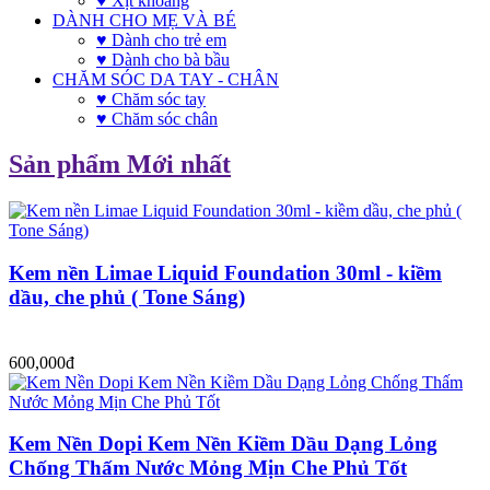
♥ Xịt khoáng
DÀNH CHO MẸ VÀ BÉ
♥ Dành cho trẻ em
♥ Dành cho bà bầu
CHĂM SÓC DA TAY - CHÂN
♥ Chăm sóc tay
♥ Chăm sóc chân
Sản phẩm Mới nhất
Kem nền Limae Liquid Foundation 30ml - kiềm
dầu, che phủ ( Tone Sáng)
600,000đ
Kem Nền Dopi Kem Nền Kiềm Dầu Dạng Lỏng
Chống Thấm Nước Mỏng Mịn Che Phủ Tốt