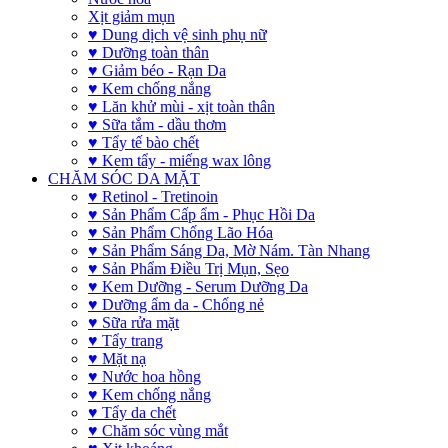
Xịt giảm mụn
♥ Dung dịch vệ sinh phụ nữ
♥ Dưỡng toàn thân
♥ Giảm béo - Rạn Da
♥ Kem chống nắng
♥ Lăn khử mùi - xịt toàn thân
♥ Sữa tắm - dầu thơm
♥ Tẩy tế bào chết
♥ Kem tẩy - miếng wax lông
CHĂM SÓC DA MẶT
♥ Retinol - Tretinoin
♥ Sản Phẩm Cấp ẩm - Phục Hồi Da
♥ Sản Phẩm Chống Lão Hóa
♥ Sản Phẩm Sáng Da, Mờ Nám. Tàn Nhang
♥ Sản Phẩm Điều Trị Mụn, Sẹo
♥ Kem Dưỡng - Serum Dưỡng Da
♥ Dưỡng ẩm da - Chống nẻ
♥ Sữa rửa mặt
♥ Tẩy trang
♥ Mặt nạ
♥ Nước hoa hồng
♥ Kem chống nắng
♥ Tẩy da chết
♥ Chăm sóc vùng mắt