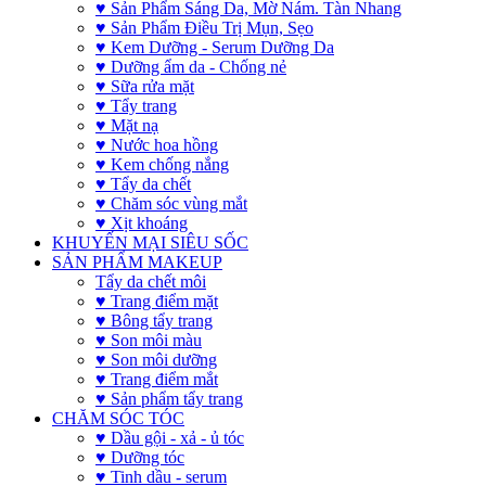
♥ Sản Phẩm Sáng Da, Mờ Nám. Tàn Nhang
♥ Sản Phẩm Điều Trị Mụn, Sẹo
♥ Kem Dưỡng - Serum Dưỡng Da
♥ Dưỡng ẩm da - Chống nẻ
♥ Sữa rửa mặt
♥ Tẩy trang
♥ Mặt nạ
♥ Nước hoa hồng
♥ Kem chống nắng
♥ Tẩy da chết
♥ Chăm sóc vùng mắt
♥ Xịt khoáng
KHUYẾN MẠI SIÊU SỐC
SẢN PHẨM MAKEUP
Tẩy da chết môi
♥ Trang điểm mặt
♥ Bông tẩy trang
♥ Son môi màu
♥ Son môi dưỡng
♥ Trang điểm mắt
♥ Sản phẩm tẩy trang
CHĂM SÓC TÓC
♥ Dầu gội - xả - ủ tóc
♥ Dưỡng tóc
♥ Tinh dầu - serum