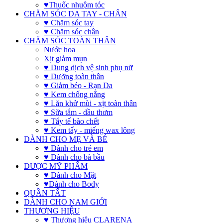
♥Thuốc nhuộm tóc
CHĂM SÓC DA TAY - CHÂN
♥ Chăm sóc tay
♥ Chăm sóc chân
CHĂM SÓC TOÀN THÂN
Nước hoa
Xịt giảm mụn
♥ Dung dịch vệ sinh phụ nữ
♥ Dưỡng toàn thân
♥ Giảm béo - Rạn Da
♥ Kem chống nắng
♥ Lăn khử mùi - xịt toàn thân
♥ Sữa tắm - dầu thơm
♥ Tẩy tế bào chết
♥ Kem tẩy - miếng wax lông
DÀNH CHO MẸ VÀ BÉ
♥ Dành cho trẻ em
♥ Dành cho bà bầu
DƯỢC MỸ PHẨM
♥ Dành cho Mặt
♥Dành cho Body
QUẦN TẤT
DÀNH CHO NAM GIỚI
THƯƠNG HIỆU
♥ Thương hiệu CLARENA