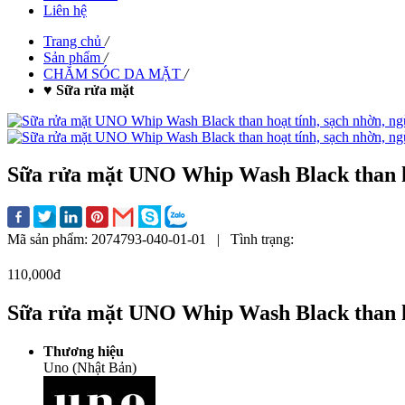
Liên hệ
Trang chủ
/
Sản phẩm
/
CHĂM SÓC DA MẶT
/
♥ Sữa rửa mặt
Sữa rửa mặt UNO Whip Wash Black than ho
Mã sản phẩm:
2074793-040-01-01
|
Tình trạng:
110,000đ
Sữa rửa mặt UNO Whip Wash Black than ho
Thương hiệu
Uno (Nhật Bản)