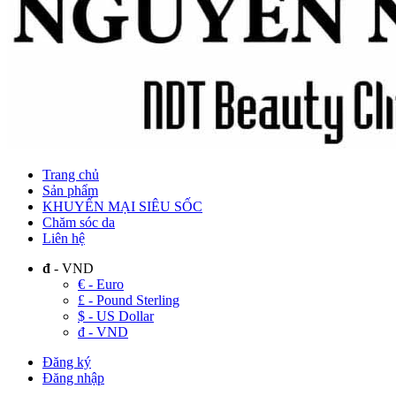
Trang chủ
Sản phẩm
KHUYẾN MẠI SIÊU SỐC
Chăm sóc da
Liên hệ
đ
- VND
€ - Euro
£ - Pound Sterling
$ - US Dollar
đ - VND
Đăng ký
Đăng nhập