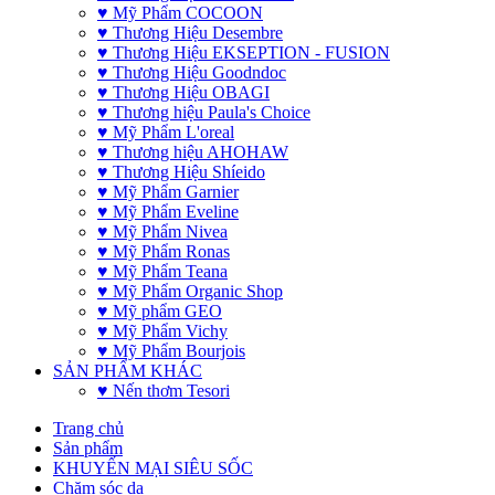
♥ Mỹ Phẩm COCOON
♥ Thương Hiệu Desembre
♥ Thương Hiệu EKSEPTION - FUSION
♥ Thương Hiệu Goodndoc
♥ Thương Hiệu OBAGI
♥ Thương hiệu Paula's Choice
♥ Mỹ Phẩm L'oreal
♥ Thương hiệu AHOHAW
♥ Thương Hiệu Shíeido
♥ Mỹ Phẩm Garnier
♥ Mỹ Phẩm Eveline
♥ Mỹ Phẩm Nivea
♥ Mỹ Phẩm Ronas
♥ Mỹ Phẩm Teana
♥ Mỹ Phẩm Organic Shop
♥ Mỹ phẩm GEO
♥ Mỹ Phẩm Vichy
♥ Mỹ Phẩm Bourjois
SẢN PHẨM KHÁC
♥ Nến thơm Tesori
Trang chủ
Sản phẩm
KHUYẾN MẠI SIÊU SỐC
Chăm sóc da