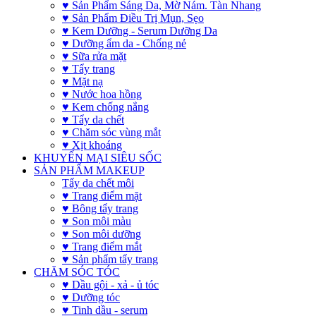
♥ Sản Phẩm Sáng Da, Mờ Nám. Tàn Nhang
♥ Sản Phẩm Điều Trị Mụn, Sẹo
♥ Kem Dưỡng - Serum Dưỡng Da
♥ Dưỡng ẩm da - Chống nẻ
♥ Sữa rửa mặt
♥ Tẩy trang
♥ Mặt nạ
♥ Nước hoa hồng
♥ Kem chống nắng
♥ Tẩy da chết
♥ Chăm sóc vùng mắt
♥ Xịt khoáng
KHUYẾN MẠI SIÊU SỐC
SẢN PHẨM MAKEUP
Tẩy da chết môi
♥ Trang điểm mặt
♥ Bông tẩy trang
♥ Son môi màu
♥ Son môi dưỡng
♥ Trang điểm mắt
♥ Sản phẩm tẩy trang
CHĂM SÓC TÓC
♥ Dầu gội - xả - ủ tóc
♥ Dưỡng tóc
♥ Tinh dầu - serum