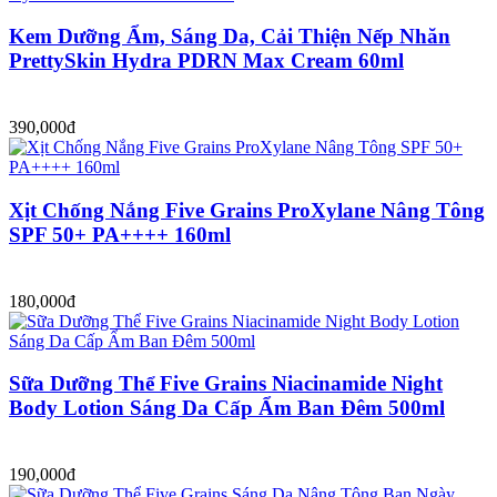
Kem Dưỡng Ẩm, Sáng Da, Cải Thiện Nếp Nhăn
PrettySkin Hydra PDRN Max Cream 60ml
390,000đ
Xịt Chống Nắng Five Grains ProXylane Nâng Tông
SPF 50+ PA++++ 160ml
180,000đ
Sữa Dưỡng Thể Five Grains Niacinamide Night
Body Lotion Sáng Da Cấp Ẩm Ban Đêm 500ml
190,000đ