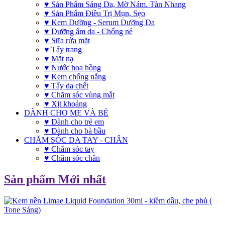
♥ Sản Phẩm Sáng Da, Mờ Nám. Tàn Nhang
♥ Sản Phẩm Điều Trị Mụn, Sẹo
♥ Kem Dưỡng - Serum Dưỡng Da
♥ Dưỡng ẩm da - Chống nẻ
♥ Sữa rửa mặt
♥ Tẩy trang
♥ Mặt nạ
♥ Nước hoa hồng
♥ Kem chống nắng
♥ Tẩy da chết
♥ Chăm sóc vùng mắt
♥ Xịt khoáng
DÀNH CHO MẸ VÀ BÉ
♥ Dành cho trẻ em
♥ Dành cho bà bầu
CHĂM SÓC DA TAY - CHÂN
♥ Chăm sóc tay
♥ Chăm sóc chân
Sản phẩm Mới nhất