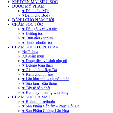
KHUYẾN MẠI SIÊU SỐC
DƯỢC MỸ PHẨM
♥ Dành cho Mặt
♥Dành cho Body
DÀNH CHO NAM GIỚI
CHĂM SÓC TÓC
♥ Dầu gội - xả - ủ tóc
♥ Dưỡng tóc
♥ Tinh dầu - serum
♥Thuốc nhuộm tóc
CHĂM SÓC TOÀN THÂN
Nước hoa
Xịt giảm mụn
♥ Dung dịch vệ sinh phụ nữ
♥ Dưỡng toàn thân
♥ Giảm béo - Rạn Da
♥ Kem chống nắng
♥ Lăn khử mùi - xịt toàn thân
♥ Sữa tắm - dầu thơm
♥ Tẩy tế bào chết
♥ Kem tẩy - miếng wax lông
CHĂM SÓC DA MẶT
♥ Retinol - Tretinoin
♥ Sản Phẩm Cấp ẩm - Phục Hồi Da
♥ Sản Phẩm Chống Lão Hóa