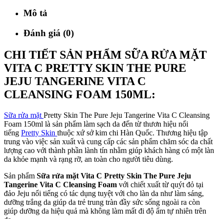
Mô tả
Đánh giá (0)
CHI TIẾT SẢN PHẨM SỮA RỬA MẶT
VITA C PRETTY SKIN THE PURE
JEJU TANGERINE VITA C
CLEANSING FOAM 150ML:
Sữa rửa mặt
Pretty Skin The Pure Jeju Tangerine Vita C Cleansing
Foam 150ml là sản phẩm làm sạch da đến từ thươn hiệu nổi
tiếng
Pretty Skin
thuộc xứ sở kim chi Hàn Quốc. Thương hiệu tập
trung vào việc sản xuất và cung cấp các sản phẩm chăm sóc da chất
lượng cao với thành phần lành tín nhằm giúp khách hàng có một làn
da khỏe mạnh và rạng rỡ, an toàn cho người tiêu dùng.
Sản phẩm
Sữa rửa mặt Vita C Pretty Skin The Pure Jeju
Tangerine Vita C Cleansing Foam
với chiết xuất từ quýt đỏ tại
đảo Jeju nổi tiếng có tác dụng tuyệt với cho làn da như làm sáng,
dưỡng trắng da giúp da trẻ trung tràn đầy sức sống ngoài ra còn
giúp dưỡng da hiệu quả mà không làm mất đi độ ẩm tự nhiên trên