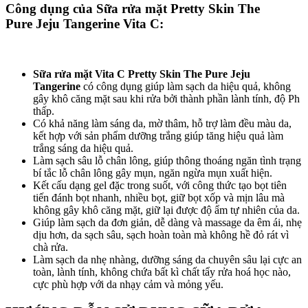
Công dụng của Sữa rửa mặt Pretty Skin The
Pure Jeju Tangerine Vita C:
Sữa rửa mặt Vita C Pretty Skin The Pure Jeju
Tangerine
có công dụng giúp làm sạch da hiệu quả, không
gây khô căng mặt sau khi rửa bởi thành phần lành tính, độ Ph
thấp.
Có khả năng làm sáng da, mờ thâm, hỗ trợ làm đều màu da,
kết hợp với sản phẩm dưỡng trắng giúp tăng hiệu quả làm
trắng sáng da hiệu quả.
Làm sạch sâu lỗ chân lông, giúp thông thoáng ngăn tình trạng
bí tắc lỗ chân lông gây mụn, ngăn ngừa mụn xuất hiện.
Kết cấu dạng gel đặc trong suốt, với công thức tạo bọt tiên
tiến đánh bọt nhanh, nhiều bọt, giữ bọt xốp và mịn lâu mà
không gây khô căng mặt, giữ lại được độ ẩm tự nhiên của da.
Giúp làm sạch da đơn giản, dễ dàng và massage da êm ái, nhẹ
dịu hơn, da sạch sâu, sạch hoàn toàn mà không hề đỏ rát vì
chà rửa.
Làm sạch da nhẹ nhàng, dưỡng sáng da chuyên sâu lại cực an
toàn, lành tính, không chứa bất kì chất tẩy rửa hoá học nào,
cực phù hợp với da nhạy cảm và mỏng yếu.