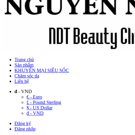
Trang chủ
Sản phẩm
KHUYẾN MẠI SIÊU SỐC
Chăm sóc da
Liên hệ
đ
- VND
€ - Euro
£ - Pound Sterling
$ - US Dollar
đ - VND
Đăng ký
Đăng nhập