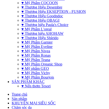
♥ Mỹ Phẩm COCOON
♥ Thương Hiệu Desembre
♥ Thương Hiệu EKSEPTION - FUSION
♥ Thương Hiệu Goodndoc
♥ Thương Hiệu OBAGI
♥ Thương hiệu Paula's Choice
♥ Mỹ Phẩm L'oreal
♥ Thương hiệu AHOHAW
♥ Thương Hiệu Shíeido
♥ Mỹ Phẩm Garnier
♥ Mỹ Phẩm Eveline
♥ Mỹ Phẩm Nivea
♥ Mỹ Phẩm Ronas
♥ Mỹ Phẩm Teana
♥ Mỹ Phẩm Organic Shop
♥ Mỹ phẩm GEO
♥ Mỹ Phẩm Vichy
♥ Mỹ Phẩm Bourjois
SẢN PHẨM KHÁC
♥ Nến thơm Tesori
Trang chủ
Sản phẩm
KHUYẾN MẠI SIÊU SỐC
Chăm sóc da