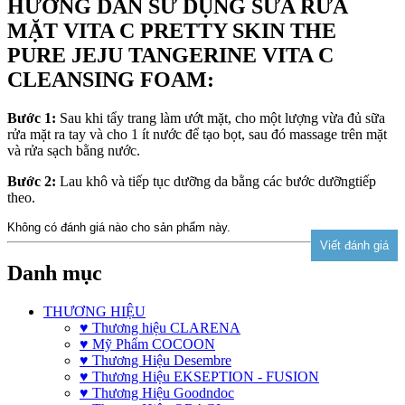
HƯỚNG DẪN SỬ DỤNG
SỮA RỬA
MẶT VITA C PRETTY SKIN THE
PURE JEJU TANGERINE VITA C
CLEANSING FOAM
:
Bước 1:
Sau khi tẩy trang làm ướt mặt, cho một lượng vừa đủ sữa
rửa mặt ra tay và cho 1 ít nước để tạo bọt, sau đó massage trên mặt
và rửa sạch bằng nước.
Bước 2:
Lau khô và tiếp tục dưỡng da bằng các bước dưỡngtiếp
theo.
Không có đánh giá nào cho sản phẩm này.
Danh mục
THƯƠNG HIỆU
♥ Thương hiệu CLARENA
♥ Mỹ Phẩm COCOON
♥ Thương Hiệu Desembre
♥ Thương Hiệu EKSEPTION - FUSION
♥ Thương Hiệu Goodndoc