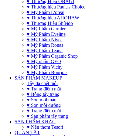
♥ Thương Hiệu OBAGI
♥ Thương hiệu Paula's Choice
♥ Mỹ Phẩm L'oreal
♥ Thương hiệu AHOHAW
♥ Thương Hiệu Shíeido
♥ Mỹ Phẩm Garnier
♥ Mỹ Phẩm Eveline
♥ Mỹ Phẩm Nivea
♥ Mỹ Phẩm Ronas
♥ Mỹ Phẩm Teana
♥ Mỹ Phẩm Organic Shop
♥ Mỹ phẩm GEO
♥ Mỹ Phẩm Vichy
♥ Mỹ Phẩm Bourjois
SẢN PHẨM MAKEUP
Tẩy da chết môi
♥ Trang điểm mặt
♥ Bông tẩy trang
♥ Son môi màu
♥ Son môi dưỡng
♥ Trang điểm mắt
♥ Sản phẩm tẩy trang
SẢN PHẨM KHÁC
♥ Nến thơm Tesori
QUẦN TẤT