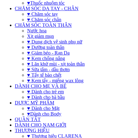
♥Thuốc nhuộm tóc
CHĂM SÓC DA TAY - CHÂN
♥ Chăm sóc tay
♥ Chăm sóc chân
CHĂM SÓC TOÀN THÂN
Nước hoa
Xịt giảm mụn
♥ Dung dịch vệ sinh phụ nữ
♥ Dưỡng toàn thân
♥ Giảm béo - Rạn Da
♥ Kem chống nắng
♥ Lăn khử mùi - xịt toàn thân
♥ Sữa tắm - dầu thơm
♥ Tẩy tế bào chết
♥ Kem tẩy - miếng wax lông
DÀNH CHO MẸ VÀ BÉ
♥ Dành cho trẻ em
♥ Dành cho bà bầu
DƯỢC MỸ PHẨM
♥ Dành cho Mặt
♥Dành cho Body
QUẦN TẤT
DÀNH CHO NAM GIỚI
THƯƠNG HIỆU
♥ Thương hiệu CLARENA