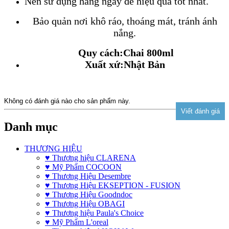
Nên sử dụng hàng ngày để hiệu quả tốt nhất.
Bảo quản nơi khô ráo, thoáng mát, tránh ánh
nắng.
Quy cách:Chai 800ml
Xuất xứ:Nhật Bản
Không có đánh giá nào cho sản phẩm này.
Danh mục
THƯƠNG HIỆU
♥ Thương hiệu CLARENA
♥ Mỹ Phẩm COCOON
♥ Thương Hiệu Desembre
♥ Thương Hiệu EKSEPTION - FUSION
♥ Thương Hiệu Goodndoc
♥ Thương Hiệu OBAGI
♥ Thương hiệu Paula's Choice
♥ Mỹ Phẩm L'oreal