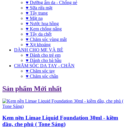
♥ Dưỡng ẩm da - Chống nẻ
♥ Sữa rửa mặt
♥ Tẩy trang
♥ Mặt nạ
♥ Nước hoa hồng
♥ Kem chống nắng
♥ Tẩy da chết
♥ Chăm sóc vùng mắt
♥ Xịt khoáng
DÀNH CHO MẸ VÀ BÉ
♥ Dành cho trẻ em
♥ Dành cho bà bầu
CHĂM SÓC DA TAY - CHÂN
♥ Chăm sóc tay
♥ Chăm sóc chân
Sản phẩm Mới nhất
Kem nền Limae Liquid Foundation 30ml - kiềm
dầu, che phủ ( Tone Sáng)