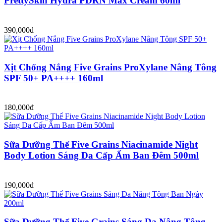
PrettySkin Hydra PDRN Max Cream 60ml
390,000đ
Xịt Chống Nắng Five Grains ProXylane Nâng Tông
SPF 50+ PA++++ 160ml
180,000đ
Sữa Dưỡng Thể Five Grains Niacinamide Night
Body Lotion Sáng Da Cấp Ẩm Ban Đêm 500ml
190,000đ
Sữa Dưỡng Thể Five Grains Sáng Da Nâng Tông