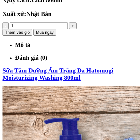
Quy cách:Chai 800ml
Xuất xứ:Nhật Bản
-
+
Thêm vào giỏ
Mua ngay
Mô tả
Đánh giá (0)
Sữa Tắm Dưỡng Ẩm Trắng Da Hatomugi
Moisturizing Washing 800ml