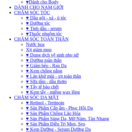
♥Dành cho Body
DÀNH CHO NAM GIỚI
CHĂM SÓC TÓC
♥ Dầu gội - xả - ủ tóc
♥ Dưỡng tóc
♥ Tinh dầu - serum
♥Thuốc nhuộm tóc
CHĂM SÓC TOÀN THÂN
Nước hoa
Xịt giảm mụn
♥ Dung dịch vệ sinh phụ nữ
♥ Dưỡng toàn thân
♥ Giảm béo - Rạn Da
♥ Kem chống nắng
♥ Lăn khử mùi - xịt toàn thân
♥ Sữa tắm - dầu thơm
♥ Tẩy tế bào chết
♥ Kem tẩy - miếng wax lông
CHĂM SÓC DA MẶT
♥ Retinol - Tretinoin
♥ Sản Phẩm Cấp ẩm - Phục Hồi Da
♥ Sản Phẩm Chống Lão Hóa
♥ Sản Phẩm Sáng Da, Mờ Nám. Tàn Nhang
♥ Sản Phẩm Điều Trị Mụn, Sẹo
♥ Kem Dưỡng - Serum Dưỡng Da