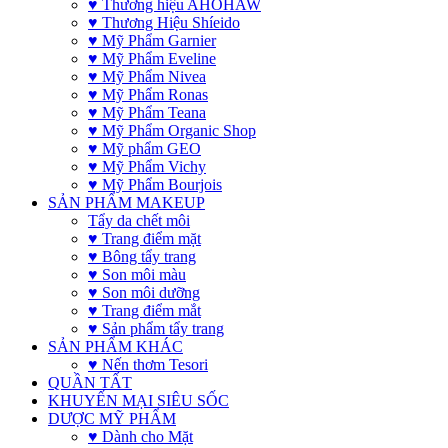
♥ Thương hiệu AHOHAW
♥ Thương Hiệu Shíeido
♥ Mỹ Phẩm Garnier
♥ Mỹ Phẩm Eveline
♥ Mỹ Phẩm Nivea
♥ Mỹ Phẩm Ronas
♥ Mỹ Phẩm Teana
♥ Mỹ Phẩm Organic Shop
♥ Mỹ phẩm GEO
♥ Mỹ Phẩm Vichy
♥ Mỹ Phẩm Bourjois
SẢN PHẨM MAKEUP
Tẩy da chết môi
♥ Trang điểm mặt
♥ Bông tẩy trang
♥ Son môi màu
♥ Son môi dưỡng
♥ Trang điểm mắt
♥ Sản phẩm tẩy trang
SẢN PHẨM KHÁC
♥ Nến thơm Tesori
QUẦN TẤT
KHUYẾN MẠI SIÊU SỐC
DƯỢC MỸ PHẨM
♥ Dành cho Mặt