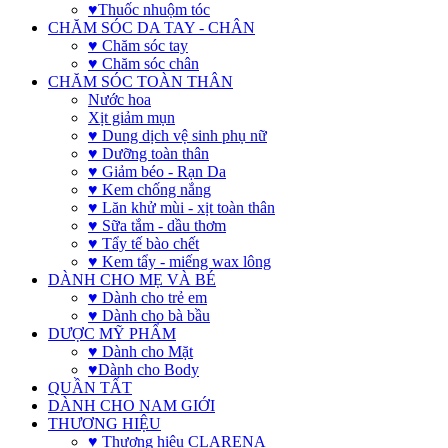
♥Thuốc nhuộm tóc
CHĂM SÓC DA TAY - CHÂN
♥ Chăm sóc tay
♥ Chăm sóc chân
CHĂM SÓC TOÀN THÂN
Nước hoa
Xịt giảm mụn
♥ Dung dịch vệ sinh phụ nữ
♥ Dưỡng toàn thân
♥ Giảm béo - Rạn Da
♥ Kem chống nắng
♥ Lăn khử mùi - xịt toàn thân
♥ Sữa tắm - dầu thơm
♥ Tẩy tế bào chết
♥ Kem tẩy - miếng wax lông
DÀNH CHO MẸ VÀ BÉ
♥ Dành cho trẻ em
♥ Dành cho bà bầu
DƯỢC MỸ PHẨM
♥ Dành cho Mặt
♥Dành cho Body
QUẦN TẤT
DÀNH CHO NAM GIỚI
THƯƠNG HIỆU
♥ Thương hiệu CLARENA