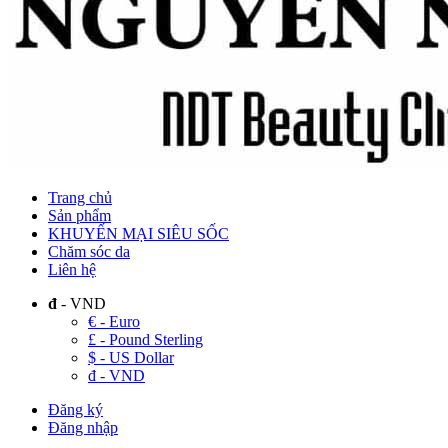
Trang chủ
Sản phẩm
KHUYẾN MẠI SIÊU SỐC
Chăm sóc da
Liên hệ
đ
- VND
€ - Euro
£ - Pound Sterling
$ - US Dollar
đ - VND
Đăng ký
Đăng nhập