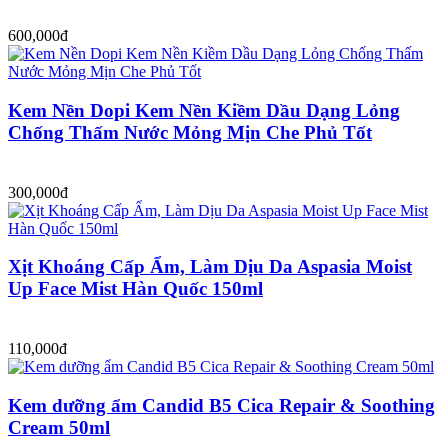
600,000đ
Kem Nền Dopi Kem Nền Kiềm Dầu Dạng Lỏng
Chống Thấm Nước Mỏng Mịn Che Phủ Tốt
300,000đ
Xịt Khoáng Cấp Ẩm, Làm Dịu Da Aspasia Moist
Up Face Mist Hàn Quốc 150ml
110,000đ
Kem dưỡng ẩm Candid B5 Cica Repair & Soothing
Cream 50ml