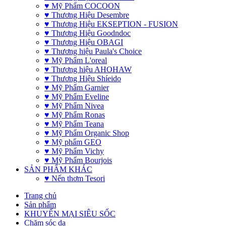
♥ Mỹ Phẩm COCOON
♥ Thương Hiệu Desembre
♥ Thương Hiệu EKSEPTION - FUSION
♥ Thương Hiệu Goodndoc
♥ Thương Hiệu OBAGI
♥ Thương hiệu Paula's Choice
♥ Mỹ Phẩm L'oreal
♥ Thương hiệu AHOHAW
♥ Thương Hiệu Shíeido
♥ Mỹ Phẩm Garnier
♥ Mỹ Phẩm Eveline
♥ Mỹ Phẩm Nivea
♥ Mỹ Phẩm Ronas
♥ Mỹ Phẩm Teana
♥ Mỹ Phẩm Organic Shop
♥ Mỹ phẩm GEO
♥ Mỹ Phẩm Vichy
♥ Mỹ Phẩm Bourjois
SẢN PHẨM KHÁC
♥ Nến thơm Tesori
Trang chủ
Sản phẩm
KHUYẾN MẠI SIÊU SỐC
Chăm sóc da