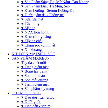
♥ Sản Phẩm Sáng Da, Mờ Nám. Tàn Nhang
♥ Sản Phẩm Điều Trị Mụn, Sẹo
♥ Kem Dưỡng - Serum Dưỡng Da
♥ Dưỡng ẩm da - Chống nẻ
♥ Sữa rửa mặt
♥ Tẩy trang
♥ Mặt nạ
♥ Nước hoa hồng
♥ Kem chống nắng
♥ Tẩy da chết
♥ Chăm sóc vùng mắt
♥ Xịt khoáng
KHUYẾN MẠI SIÊU SỐC
SẢN PHẨM MAKEUP
Tẩy da chết môi
♥ Trang điểm mặt
♥ Bông tẩy trang
♥ Son môi màu
♥ Son môi dưỡng
♥ Trang điểm mắt
♥ Sản phẩm tẩy trang
CHĂM SÓC TÓC
♥ Dầu gội - xả - ủ tóc
♥ Dưỡng tóc
♥ Tinh dầu - serum