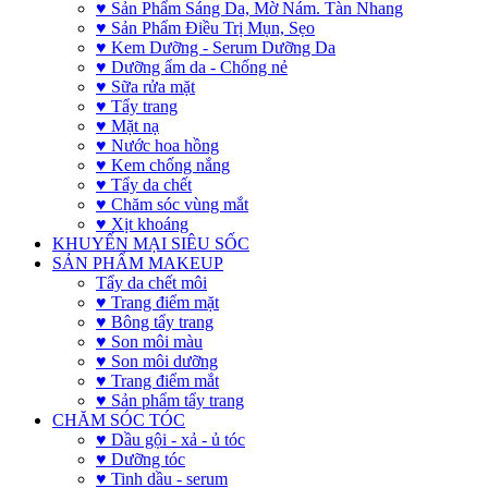
♥ Sản Phẩm Sáng Da, Mờ Nám. Tàn Nhang
♥ Sản Phẩm Điều Trị Mụn, Sẹo
♥ Kem Dưỡng - Serum Dưỡng Da
♥ Dưỡng ẩm da - Chống nẻ
♥ Sữa rửa mặt
♥ Tẩy trang
♥ Mặt nạ
♥ Nước hoa hồng
♥ Kem chống nắng
♥ Tẩy da chết
♥ Chăm sóc vùng mắt
♥ Xịt khoáng
KHUYẾN MẠI SIÊU SỐC
SẢN PHẨM MAKEUP
Tẩy da chết môi
♥ Trang điểm mặt
♥ Bông tẩy trang
♥ Son môi màu
♥ Son môi dưỡng
♥ Trang điểm mắt
♥ Sản phẩm tẩy trang
CHĂM SÓC TÓC
♥ Dầu gội - xả - ủ tóc
♥ Dưỡng tóc
♥ Tinh dầu - serum