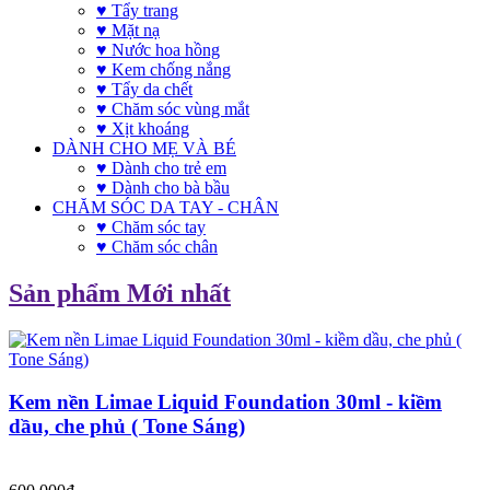
♥ Tẩy trang
♥ Mặt nạ
♥ Nước hoa hồng
♥ Kem chống nắng
♥ Tẩy da chết
♥ Chăm sóc vùng mắt
♥ Xịt khoáng
DÀNH CHO MẸ VÀ BÉ
♥ Dành cho trẻ em
♥ Dành cho bà bầu
CHĂM SÓC DA TAY - CHÂN
♥ Chăm sóc tay
♥ Chăm sóc chân
Sản phẩm Mới nhất
Kem nền Limae Liquid Foundation 30ml - kiềm
dầu, che phủ ( Tone Sáng)