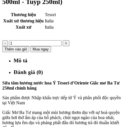
500ml - Tuýp 250ml)
Thương hiệu
Tesori
Xuất xứ thương hiệu
Italia
Xuất xứ
Italia
-
+
Thêm vào giỏ
Mua ngay
Mô tả
Đánh giá (0)
Sữa tắm hương nước hoa Ý Tesori d’Oriente Giâc mơ Ba Tư
250ml chính hãng
Sản phẩm được Nhập khẩu trực tiếp từ Ý và phân phối độc quyền
tại Việt Nam
Giấc Mơ Ba Tư mang một mùi hương thơm dịu với sự hoà quyện
giữa hơi thở ấm áp của hổ phách, chút ngọt ngào của hoa nhài,
hương lựu êm dịu và phảng phất đâu đó hương trà đỏ thuần khiết