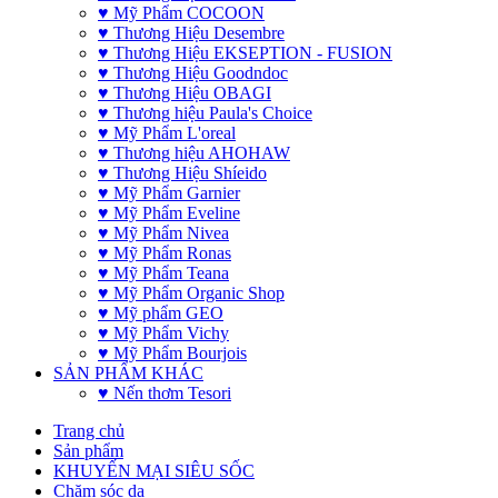
♥ Mỹ Phẩm COCOON
♥ Thương Hiệu Desembre
♥ Thương Hiệu EKSEPTION - FUSION
♥ Thương Hiệu Goodndoc
♥ Thương Hiệu OBAGI
♥ Thương hiệu Paula's Choice
♥ Mỹ Phẩm L'oreal
♥ Thương hiệu AHOHAW
♥ Thương Hiệu Shíeido
♥ Mỹ Phẩm Garnier
♥ Mỹ Phẩm Eveline
♥ Mỹ Phẩm Nivea
♥ Mỹ Phẩm Ronas
♥ Mỹ Phẩm Teana
♥ Mỹ Phẩm Organic Shop
♥ Mỹ phẩm GEO
♥ Mỹ Phẩm Vichy
♥ Mỹ Phẩm Bourjois
SẢN PHẨM KHÁC
♥ Nến thơm Tesori
Trang chủ
Sản phẩm
KHUYẾN MẠI SIÊU SỐC
Chăm sóc da