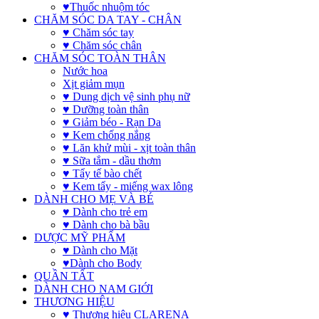
♥Thuốc nhuộm tóc
CHĂM SÓC DA TAY - CHÂN
♥ Chăm sóc tay
♥ Chăm sóc chân
CHĂM SÓC TOÀN THÂN
Nước hoa
Xịt giảm mụn
♥ Dung dịch vệ sinh phụ nữ
♥ Dưỡng toàn thân
♥ Giảm béo - Rạn Da
♥ Kem chống nắng
♥ Lăn khử mùi - xịt toàn thân
♥ Sữa tắm - dầu thơm
♥ Tẩy tế bào chết
♥ Kem tẩy - miếng wax lông
DÀNH CHO MẸ VÀ BÉ
♥ Dành cho trẻ em
♥ Dành cho bà bầu
DƯỢC MỸ PHẨM
♥ Dành cho Mặt
♥Dành cho Body
QUẦN TẤT
DÀNH CHO NAM GIỚI
THƯƠNG HIỆU
♥ Thương hiệu CLARENA