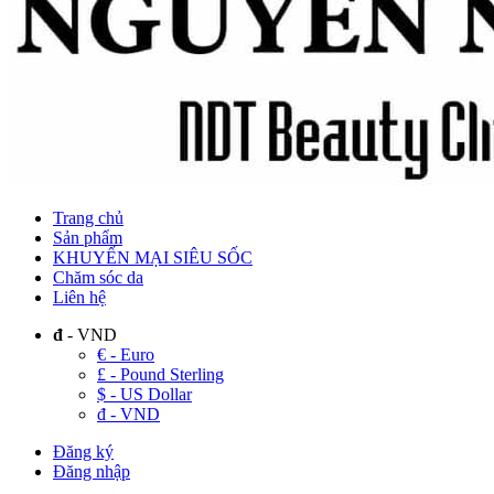
Trang chủ
Sản phẩm
KHUYẾN MẠI SIÊU SỐC
Chăm sóc da
Liên hệ
đ
- VND
€ - Euro
£ - Pound Sterling
$ - US Dollar
đ - VND
Đăng ký
Đăng nhập