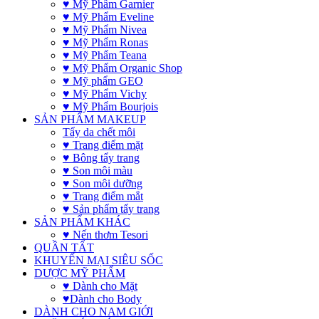
♥ Mỹ Phẩm Garnier
♥ Mỹ Phẩm Eveline
♥ Mỹ Phẩm Nivea
♥ Mỹ Phẩm Ronas
♥ Mỹ Phẩm Teana
♥ Mỹ Phẩm Organic Shop
♥ Mỹ phẩm GEO
♥ Mỹ Phẩm Vichy
♥ Mỹ Phẩm Bourjois
SẢN PHẨM MAKEUP
Tẩy da chết môi
♥ Trang điểm mặt
♥ Bông tẩy trang
♥ Son môi màu
♥ Son môi dưỡng
♥ Trang điểm mắt
♥ Sản phẩm tẩy trang
SẢN PHẨM KHÁC
♥ Nến thơm Tesori
QUẦN TẤT
KHUYẾN MẠI SIÊU SỐC
DƯỢC MỸ PHẨM
♥ Dành cho Mặt
♥Dành cho Body
DÀNH CHO NAM GIỚI