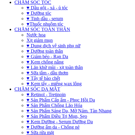
CHĂM SÓC TÓC
♥ Dầu gội - xả - ủ tóc
♥ Dưỡng tóc
♥ Tinh dầu - serum
♥Thuốc nhuộm tóc
CHĂM SÓC TOÀN THÂN
Nước hoa
Xịt giảm mụn
♥ Dung dịch vệ sinh phụ nữ
♥ Dưỡng toàn thân
♥ Giảm béo - Rạn Da
♥ Kem chống nắng
♥ Lăn khử mùi - xịt toàn thân
♥ Sữa tắm - dầu thơm
♥ Tẩy tế bào chết
♥ Kem tẩy - miếng wax lông
CHĂM SÓC DA MẶT
♥ Retinol - Tretinoin
♥ Sản Phẩm Cấp ẩm - Phục Hồi Da
♥ Sản Phẩm Chống Lão Hóa
♥ Sản Phẩm Sáng Da, Mờ Nám. Tàn Nhang
♥ Sản Phẩm Điều Trị Mụn, Sẹo
♥ Kem Dưỡng - Serum Dưỡng Da
♥ Dưỡng ẩm da - Chống nẻ
♥ Sữa rửa mặt