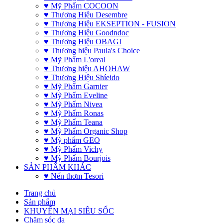
♥ Mỹ Phẩm COCOON
♥ Thương Hiệu Desembre
♥ Thương Hiệu EKSEPTION - FUSION
♥ Thương Hiệu Goodndoc
♥ Thương Hiệu OBAGI
♥ Thương hiệu Paula's Choice
♥ Mỹ Phẩm L'oreal
♥ Thương hiệu AHOHAW
♥ Thương Hiệu Shíeido
♥ Mỹ Phẩm Garnier
♥ Mỹ Phẩm Eveline
♥ Mỹ Phẩm Nivea
♥ Mỹ Phẩm Ronas
♥ Mỹ Phẩm Teana
♥ Mỹ Phẩm Organic Shop
♥ Mỹ phẩm GEO
♥ Mỹ Phẩm Vichy
♥ Mỹ Phẩm Bourjois
SẢN PHẨM KHÁC
♥ Nến thơm Tesori
Trang chủ
Sản phẩm
KHUYẾN MẠI SIÊU SỐC
Chăm sóc da