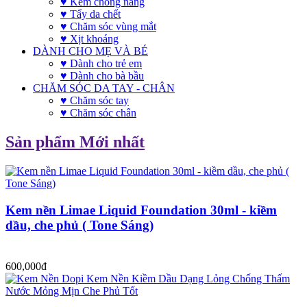
♥ Kem chống nắng
♥ Tẩy da chết
♥ Chăm sóc vùng mắt
♥ Xịt khoáng
DÀNH CHO MẸ VÀ BÉ
♥ Dành cho trẻ em
♥ Dành cho bà bầu
CHĂM SÓC DA TAY - CHÂN
♥ Chăm sóc tay
♥ Chăm sóc chân
Sản phẩm Mới nhất
Kem nền Limae Liquid Foundation 30ml - kiềm
dầu, che phủ ( Tone Sáng)
600,000đ