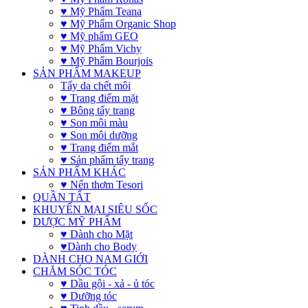
♥ Mỹ Phẩm Teana
♥ Mỹ Phẩm Organic Shop
♥ Mỹ phẩm GEO
♥ Mỹ Phẩm Vichy
♥ Mỹ Phẩm Bourjois
SẢN PHẨM MAKEUP
Tẩy da chết môi
♥ Trang điểm mặt
♥ Bông tẩy trang
♥ Son môi màu
♥ Son môi dưỡng
♥ Trang điểm mắt
♥ Sản phẩm tẩy trang
SẢN PHẨM KHÁC
♥ Nến thơm Tesori
QUẦN TẤT
KHUYẾN MẠI SIÊU SỐC
DƯỢC MỸ PHẨM
♥ Dành cho Mặt
♥Dành cho Body
DÀNH CHO NAM GIỚI
CHĂM SÓC TÓC
♥ Dầu gội - xả - ủ tóc
♥ Dưỡng tóc