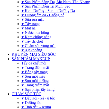
♥ Sản Phẩm Sáng Da, Mờ Nám. Tàn Nhang
♥ Sản Phẩm Điều Trị Mụn, Sẹo
♥ Kem Dưỡng - Serum Dưỡng Da
♥ Dưỡng ẩm da - Chống nẻ
♥ Sữa rửa mặt
♥ Tẩy trang
♥ Mặt nạ
♥ Nước hoa hồng
♥ Kem chống nắng
♥ Tẩy da chết
♥ Chăm sóc vùng mắt
♥ Xịt khoáng
KHUYẾN MẠI SIÊU SỐC
SẢN PHẨM MAKEUP
Tẩy da chết môi
♥ Trang điểm mặt
♥ Bông tẩy trang
♥ Son môi màu
♥ Son môi dưỡng
♥ Trang điểm mắt
♥ Sản phẩm tẩy trang
CHĂM SÓC TÓC
♥ Dầu gội - xả - ủ tóc
♥ Dưỡng tóc
♥ Tinh dầu - serum