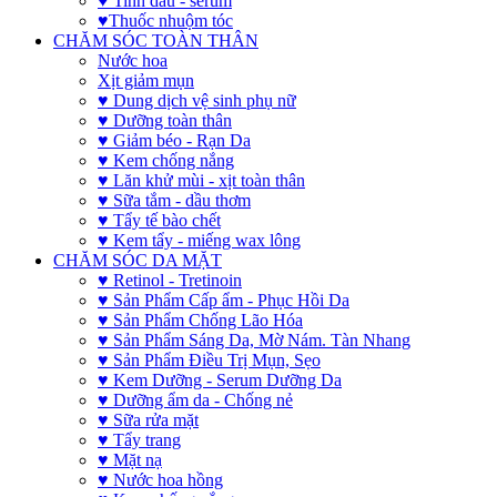
♥ Tinh dầu - serum
♥Thuốc nhuộm tóc
CHĂM SÓC TOÀN THÂN
Nước hoa
Xịt giảm mụn
♥ Dung dịch vệ sinh phụ nữ
♥ Dưỡng toàn thân
♥ Giảm béo - Rạn Da
♥ Kem chống nắng
♥ Lăn khử mùi - xịt toàn thân
♥ Sữa tắm - dầu thơm
♥ Tẩy tế bào chết
♥ Kem tẩy - miếng wax lông
CHĂM SÓC DA MẶT
♥ Retinol - Tretinoin
♥ Sản Phẩm Cấp ẩm - Phục Hồi Da
♥ Sản Phẩm Chống Lão Hóa
♥ Sản Phẩm Sáng Da, Mờ Nám. Tàn Nhang
♥ Sản Phẩm Điều Trị Mụn, Sẹo
♥ Kem Dưỡng - Serum Dưỡng Da
♥ Dưỡng ẩm da - Chống nẻ
♥ Sữa rửa mặt
♥ Tẩy trang
♥ Mặt nạ
♥ Nước hoa hồng