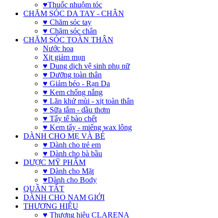
♥Thuốc nhuộm tóc
CHĂM SÓC DA TAY - CHÂN
♥ Chăm sóc tay
♥ Chăm sóc chân
CHĂM SÓC TOÀN THÂN
Nước hoa
Xịt giảm mụn
♥ Dung dịch vệ sinh phụ nữ
♥ Dưỡng toàn thân
♥ Giảm béo - Rạn Da
♥ Kem chống nắng
♥ Lăn khử mùi - xịt toàn thân
♥ Sữa tắm - dầu thơm
♥ Tẩy tế bào chết
♥ Kem tẩy - miếng wax lông
DÀNH CHO MẸ VÀ BÉ
♥ Dành cho trẻ em
♥ Dành cho bà bầu
DƯỢC MỸ PHẨM
♥ Dành cho Mặt
♥Dành cho Body
QUẦN TẤT
DÀNH CHO NAM GIỚI
THƯƠNG HIỆU
♥ Thương hiệu CLARENA