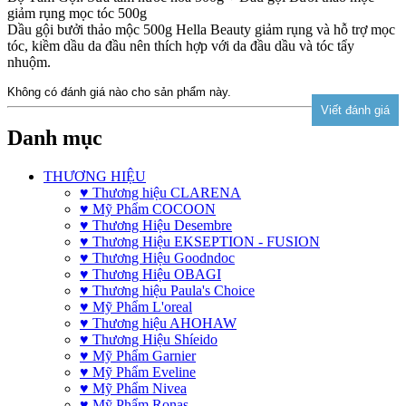
giảm rụng mọc tóc 500g
Dầu gội bưởi thảo mộc 500g Hella Beauty giảm rụng và hỗ trợ mọc
tóc, kiềm dầu da đầu nên thích hợp với da đầu dầu và tóc tẩy
nhuộm.
Không có đánh giá nào cho sản phẩm này.
Danh mục
THƯƠNG HIỆU
♥ Thương hiệu CLARENA
♥ Mỹ Phẩm COCOON
♥ Thương Hiệu Desembre
♥ Thương Hiệu EKSEPTION - FUSION
♥ Thương Hiệu Goodndoc
♥ Thương Hiệu OBAGI
♥ Thương hiệu Paula's Choice
♥ Mỹ Phẩm L'oreal
♥ Thương hiệu AHOHAW
♥ Thương Hiệu Shíeido
♥ Mỹ Phẩm Garnier
♥ Mỹ Phẩm Eveline
♥ Mỹ Phẩm Nivea
♥ Mỹ Phẩm Ronas