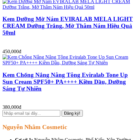
Kem Dưỡng Mờ Nám EVIRALAB MELA LIGHT
CREAM Dưỡng Trắng, Mờ Thâm Nám Hiệu Quả
50ml
450,000đ
Kem Chống Nắng Nâng Tông Eviralab Tone Up
Sun Cream SPF50+ PA++++ Kiềm Dầu, Dưỡng
Sáng Tự Nhiên
380,000đ
Đăng ký!
Nguyễn Nhâm Cosmetic
Cơ sở 1:
Nguyễn Nhâm Cosmetic, Phố Kiểu, Yên Trường,