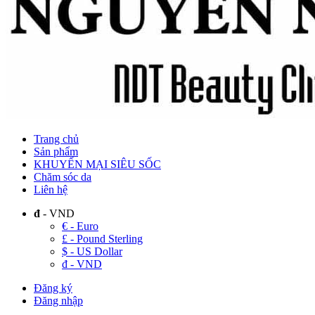
Trang chủ
Sản phẩm
KHUYẾN MẠI SIÊU SỐC
Chăm sóc da
Liên hệ
đ
- VND
€ - Euro
£ - Pound Sterling
$ - US Dollar
đ - VND
Đăng ký
Đăng nhập