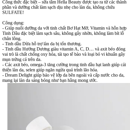
Công thức đặc biệt – sữa tắm Hella Beauty được tạo ra từ các thành
phần và dưỡng chất làm sạch dịu nhẹ cho làn da, không chứa
SULFATE!
Công dụng:
- Giúp nuôi dưỡng da với tinh chất Bơ Hạt Mỡ, Vitamin và hỗn hợp
Tinh Dầu đặc biệt làm sạch sâu, không gây nhờn, không làm bít lỗ
chân lông.
- Tinh dầu Dừa hỗ trợ làn da bị tổn thương.
- Tinh dầu Hướng Dương giàu vitamin A, C, D… và axit béo đóng
vai trò là chất chống oxy hóa, tái tạo tế bào và loại bỏ vi khuẩn gây
mụn trứng cá trên da.
- Các axit béo, omega-3 tăng cường trong tinh dầu hạt lanh giúp cải
thiện làn da, selen giúp ngăn ngừa quá trình lão hóa.
- Dream Delight giúp bảo vệ lớp da bên ngoài và cấp nước cho da,
mang lại làn da sáng bóng như bạn hằng mong ước.