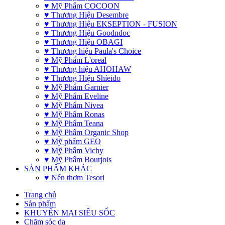
♥ Mỹ Phẩm COCOON
♥ Thương Hiệu Desembre
♥ Thương Hiệu EKSEPTION - FUSION
♥ Thương Hiệu Goodndoc
♥ Thương Hiệu OBAGI
♥ Thương hiệu Paula's Choice
♥ Mỹ Phẩm L'oreal
♥ Thương hiệu AHOHAW
♥ Thương Hiệu Shíeido
♥ Mỹ Phẩm Garnier
♥ Mỹ Phẩm Eveline
♥ Mỹ Phẩm Nivea
♥ Mỹ Phẩm Ronas
♥ Mỹ Phẩm Teana
♥ Mỹ Phẩm Organic Shop
♥ Mỹ phẩm GEO
♥ Mỹ Phẩm Vichy
♥ Mỹ Phẩm Bourjois
SẢN PHẨM KHÁC
♥ Nến thơm Tesori
Trang chủ
Sản phẩm
KHUYẾN MẠI SIÊU SỐC
Chăm sóc da