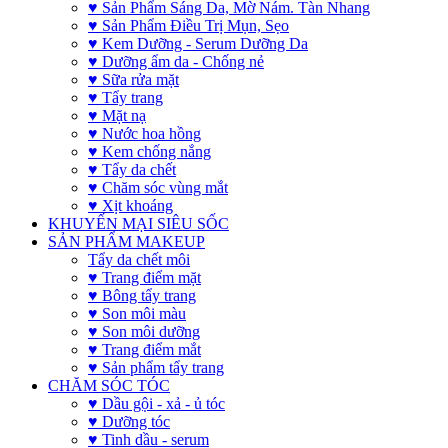
♥ Sản Phẩm Sáng Da, Mờ Nám. Tàn Nhang
♥ Sản Phẩm Điều Trị Mụn, Sẹo
♥ Kem Dưỡng - Serum Dưỡng Da
♥ Dưỡng ẩm da - Chống nẻ
♥ Sữa rửa mặt
♥ Tẩy trang
♥ Mặt nạ
♥ Nước hoa hồng
♥ Kem chống nắng
♥ Tẩy da chết
♥ Chăm sóc vùng mắt
♥ Xịt khoáng
KHUYẾN MẠI SIÊU SỐC
SẢN PHẨM MAKEUP
Tẩy da chết môi
♥ Trang điểm mặt
♥ Bông tẩy trang
♥ Son môi màu
♥ Son môi dưỡng
♥ Trang điểm mắt
♥ Sản phẩm tẩy trang
CHĂM SÓC TÓC
♥ Dầu gội - xả - ủ tóc
♥ Dưỡng tóc
♥ Tinh dầu - serum