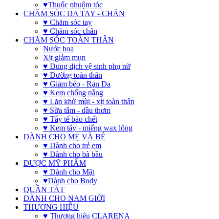
♥Thuốc nhuộm tóc
CHĂM SÓC DA TAY - CHÂN
♥ Chăm sóc tay
♥ Chăm sóc chân
CHĂM SÓC TOÀN THÂN
Nước hoa
Xịt giảm mụn
♥ Dung dịch vệ sinh phụ nữ
♥ Dưỡng toàn thân
♥ Giảm béo - Rạn Da
♥ Kem chống nắng
♥ Lăn khử mùi - xịt toàn thân
♥ Sữa tắm - dầu thơm
♥ Tẩy tế bào chết
♥ Kem tẩy - miếng wax lông
DÀNH CHO MẸ VÀ BÉ
♥ Dành cho trẻ em
♥ Dành cho bà bầu
DƯỢC MỸ PHẨM
♥ Dành cho Mặt
♥Dành cho Body
QUẦN TẤT
DÀNH CHO NAM GIỚI
THƯƠNG HIỆU
♥ Thương hiệu CLARENA