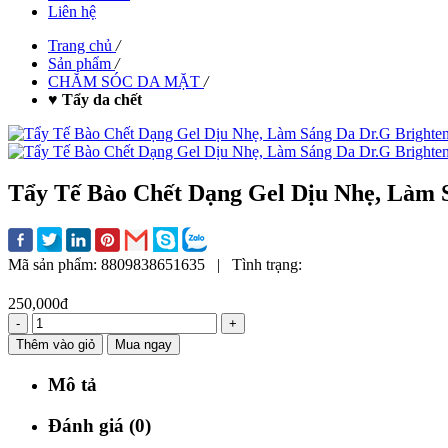
Liên hệ
Trang chủ
/
Sản phẩm
/
CHĂM SÓC DA MẶT
/
♥ Tẩy da chết
Tẩy Tế Bào Chết Dạng Gel Dịu Nhẹ, Làm S
Mã sản phẩm:
8809838651635
|
Tình trạng:
250,000đ
-
+
Thêm vào giỏ
Mua ngay
Mô tả
Đánh giá (0)