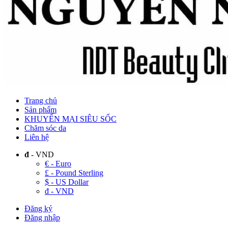
Trang chủ
Sản phẩm
KHUYẾN MẠI SIÊU SỐC
Chăm sóc da
Liên hệ
đ
- VND
€ - Euro
£ - Pound Sterling
$ - US Dollar
đ - VND
Đăng ký
Đăng nhập