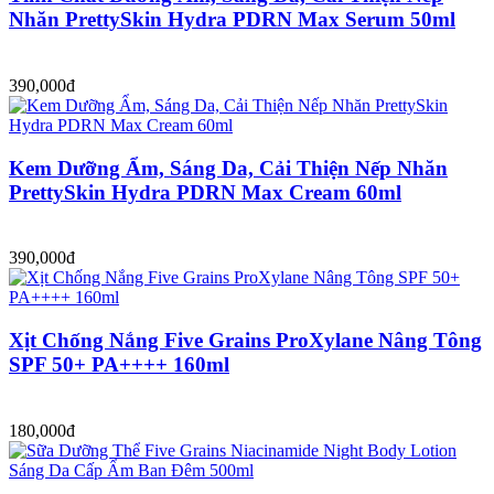
Nhăn PrettySkin Hydra PDRN Max Serum 50ml
390,000đ
Kem Dưỡng Ẩm, Sáng Da, Cải Thiện Nếp Nhăn
PrettySkin Hydra PDRN Max Cream 60ml
390,000đ
Xịt Chống Nắng Five Grains ProXylane Nâng Tông
SPF 50+ PA++++ 160ml
180,000đ