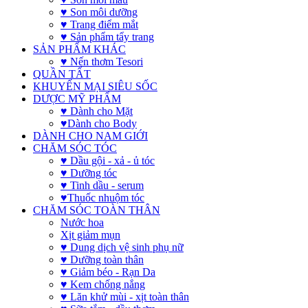
♥ Son môi dưỡng
♥ Trang điểm mắt
♥ Sản phẩm tẩy trang
SẢN PHẨM KHÁC
♥ Nến thơm Tesori
QUẦN TẤT
KHUYẾN MẠI SIÊU SỐC
DƯỢC MỸ PHẨM
♥ Dành cho Mặt
♥Dành cho Body
DÀNH CHO NAM GIỚI
CHĂM SÓC TÓC
♥ Dầu gội - xả - ủ tóc
♥ Dưỡng tóc
♥ Tinh dầu - serum
♥Thuốc nhuộm tóc
CHĂM SÓC TOÀN THÂN
Nước hoa
Xịt giảm mụn
♥ Dung dịch vệ sinh phụ nữ
♥ Dưỡng toàn thân
♥ Giảm béo - Rạn Da
♥ Kem chống nắng
♥ Lăn khử mùi - xịt toàn thân