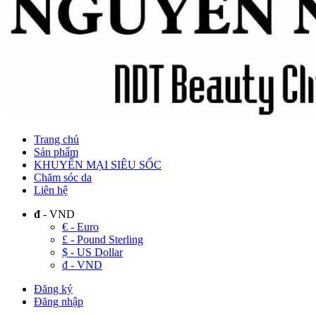
Trang chủ
Sản phẩm
KHUYẾN MẠI SIÊU SỐC
Chăm sóc da
Liên hệ
đ
- VND
€ - Euro
£ - Pound Sterling
$ - US Dollar
đ - VND
Đăng ký
Đăng nhập