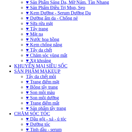
♥ Sản Phẩm Sáng Da, Mờ Nám. Tàn Nhang
♥ Sản Phẩm Điều Trị Mụn, Sẹo
♥ Kem Dưỡng - Serum Dưỡng Da
♥ Dưỡng ẩm da - Chống nẻ
♥ Sữa rửa mặt
♥ Tẩy trang
♥ Mặt nạ
♥ Nước hoa hồng
♥ Kem chống nắng
♥ Tẩy da chết
♥ Chăm sóc vùng mắt
♥ Xịt khoáng
KHUYẾN MẠI SIÊU SỐC
SẢN PHẨM MAKEUP
Tẩy da chết môi
♥ Trang điểm mặt
♥ Bông tẩy trang
♥ Son môi màu
♥ Son môi dưỡng
♥ Trang điểm mắt
♥ Sản phẩm tẩy trang
CHĂM SÓC TÓC
♥ Dầu gội - xả - ủ tóc
♥ Dưỡng tóc
♥ Tinh dầu - serum