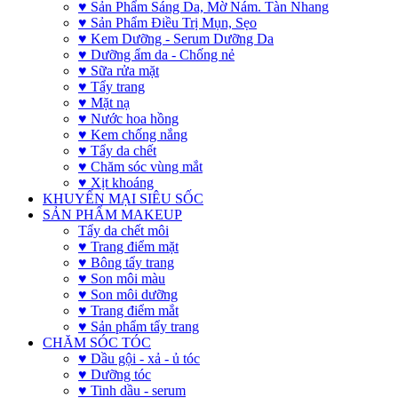
♥ Sản Phẩm Sáng Da, Mờ Nám. Tàn Nhang
♥ Sản Phẩm Điều Trị Mụn, Sẹo
♥ Kem Dưỡng - Serum Dưỡng Da
♥ Dưỡng ẩm da - Chống nẻ
♥ Sữa rửa mặt
♥ Tẩy trang
♥ Mặt nạ
♥ Nước hoa hồng
♥ Kem chống nắng
♥ Tẩy da chết
♥ Chăm sóc vùng mắt
♥ Xịt khoáng
KHUYẾN MẠI SIÊU SỐC
SẢN PHẨM MAKEUP
Tẩy da chết môi
♥ Trang điểm mặt
♥ Bông tẩy trang
♥ Son môi màu
♥ Son môi dưỡng
♥ Trang điểm mắt
♥ Sản phẩm tẩy trang
CHĂM SÓC TÓC
♥ Dầu gội - xả - ủ tóc
♥ Dưỡng tóc
♥ Tinh dầu - serum