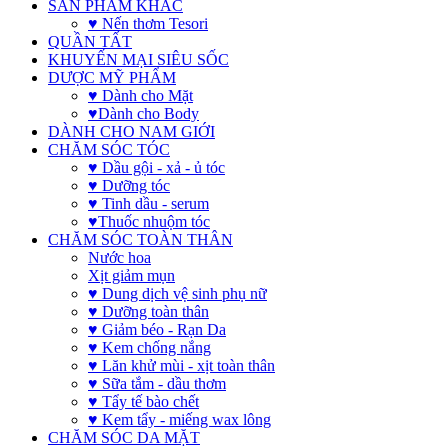
SẢN PHẨM KHÁC
♥ Nến thơm Tesori
QUẦN TẤT
KHUYẾN MẠI SIÊU SỐC
DƯỢC MỸ PHẨM
♥ Dành cho Mặt
♥Dành cho Body
DÀNH CHO NAM GIỚI
CHĂM SÓC TÓC
♥ Dầu gội - xả - ủ tóc
♥ Dưỡng tóc
♥ Tinh dầu - serum
♥Thuốc nhuộm tóc
CHĂM SÓC TOÀN THÂN
Nước hoa
Xịt giảm mụn
♥ Dung dịch vệ sinh phụ nữ
♥ Dưỡng toàn thân
♥ Giảm béo - Rạn Da
♥ Kem chống nắng
♥ Lăn khử mùi - xịt toàn thân
♥ Sữa tắm - dầu thơm
♥ Tẩy tế bào chết
♥ Kem tẩy - miếng wax lông
CHĂM SÓC DA MẶT