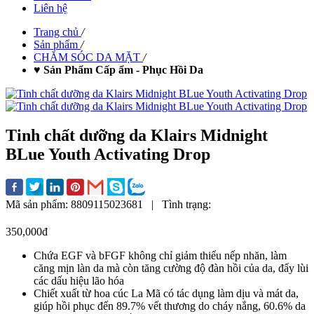
Liên hệ
Trang chủ
/
Sản phẩm
/
CHĂM SÓC DA MẶT
/
♥ Sản Phẩm Cấp ẩm - Phục Hồi Da
Tinh chất dưỡng da Klairs Midnight
BLue Youth Activating Drop
Mã sản phẩm:
8809115023681
|
Tình trạng:
350,000đ
Chứa EGF và bFGF không chỉ giảm thiểu nếp nhăn, làm
căng mịn làn da mà còn tăng cường độ đàn hồi của da, đẩy lùi
các dấu hiệu lão hóa
Chiết xuất từ hoa cúc La Mã có tác dụng làm dịu và mát da,
giúp hồi phục đến 89.7% vết thương do cháy nắng, 60.6% da