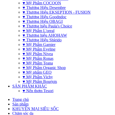
♥ Mỹ Phẩm COCOON
♥ Thương Hiệu Desembre
♥ Thương Hiệu EKSEPTION - FUSION
♥ Thương Hiệu Goodndoc
♥ Thương Hiệu OBAGI
♥ Thương hiệu Paula's Choice
♥ Mỹ Phẩm L'oreal
♥ Thương hiệu AHOHAW
♥ Thương Hiệu Shíeido
♥ Mỹ Phẩm Garnier
♥ Mỹ Phẩm Eveline
♥ Mỹ Phẩm Nivea
♥ Mỹ Phẩm Ronas
♥ Mỹ Phẩm Teana
♥ Mỹ Phẩm Organic Shop
♥ Mỹ phẩm GEO
♥ Mỹ Phẩm Vichy
♥ Mỹ Phẩm Bourjois
SẢN PHẨM KHÁC
♥ Nến thơm Tesori
Trang chủ
Sản phẩm
KHUYẾN MẠI SIÊU SỐC
Chăm sóc da