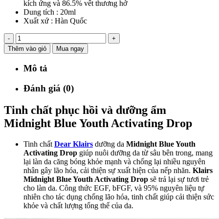
kích ứng và 86.5% vết thương hở
Dung tích : 20ml
Xuất xứ : Hàn Quốc
-
+
Thêm vào giỏ
Mua ngay
Mô tả
Đánh giá (0)
Tinh chất phục hồi và dưỡng ẩm
Midnight Blue Youth Activating Drop
Tinh chất
Dear Klairs
dưỡng da
Midnight Blue Youth
Activating Drop
giúp nuôi dưỡng da từ sâu bên trong, mang
lại làn da căng bóng khỏe mạnh và chống lại nhiều nguyên
nhân gây lão hóa, cải thiện sự xuất hiện của nếp nhăn.
Klairs
Midnight Blue Youth Activating Drop
sẽ trả lại sự tươi trẻ
cho làn da. Công thức EGF, bFGF, và 95% nguyên liệu tự
nhiên cho tác dụng chống lão hóa, tinh chất giúp cải thiện sức
khỏe và chất lượng tổng thể của da.