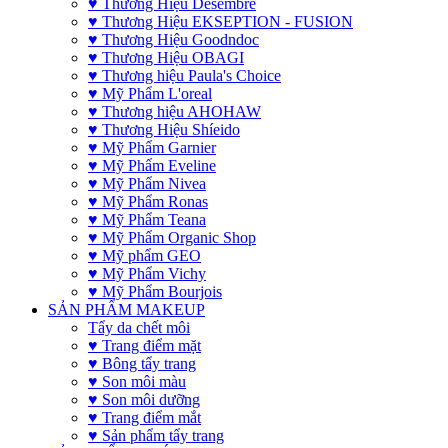
♥ Thương Hiệu Desembre
♥ Thương Hiệu EKSEPTION - FUSION
♥ Thương Hiệu Goodndoc
♥ Thương Hiệu OBAGI
♥ Thương hiệu Paula's Choice
♥ Mỹ Phẩm L'oreal
♥ Thương hiệu AHOHAW
♥ Thương Hiệu Shíeido
♥ Mỹ Phẩm Garnier
♥ Mỹ Phẩm Eveline
♥ Mỹ Phẩm Nivea
♥ Mỹ Phẩm Ronas
♥ Mỹ Phẩm Teana
♥ Mỹ Phẩm Organic Shop
♥ Mỹ phẩm GEO
♥ Mỹ Phẩm Vichy
♥ Mỹ Phẩm Bourjois
SẢN PHẨM MAKEUP
Tẩy da chết môi
♥ Trang điểm mặt
♥ Bông tẩy trang
♥ Son môi màu
♥ Son môi dưỡng
♥ Trang điểm mắt
♥ Sản phẩm tẩy trang