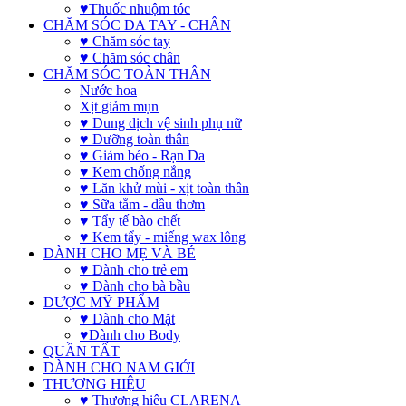
♥Thuốc nhuộm tóc
CHĂM SÓC DA TAY - CHÂN
♥ Chăm sóc tay
♥ Chăm sóc chân
CHĂM SÓC TOÀN THÂN
Nước hoa
Xịt giảm mụn
♥ Dung dịch vệ sinh phụ nữ
♥ Dưỡng toàn thân
♥ Giảm béo - Rạn Da
♥ Kem chống nắng
♥ Lăn khử mùi - xịt toàn thân
♥ Sữa tắm - dầu thơm
♥ Tẩy tế bào chết
♥ Kem tẩy - miếng wax lông
DÀNH CHO MẸ VÀ BÉ
♥ Dành cho trẻ em
♥ Dành cho bà bầu
DƯỢC MỸ PHẨM
♥ Dành cho Mặt
♥Dành cho Body
QUẦN TẤT
DÀNH CHO NAM GIỚI
THƯƠNG HIỆU
♥ Thương hiệu CLARENA