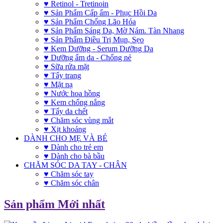
♥ Retinol - Tretinoin
♥ Sản Phẩm Cấp ẩm - Phục Hồi Da
♥ Sản Phẩm Chống Lão Hóa
♥ Sản Phẩm Sáng Da, Mờ Nám. Tàn Nhang
♥ Sản Phẩm Điều Trị Mụn, Sẹo
♥ Kem Dưỡng - Serum Dưỡng Da
♥ Dưỡng ẩm da - Chống nẻ
♥ Sữa rửa mặt
♥ Tẩy trang
♥ Mặt nạ
♥ Nước hoa hồng
♥ Kem chống nắng
♥ Tẩy da chết
♥ Chăm sóc vùng mắt
♥ Xịt khoáng
DÀNH CHO MẸ VÀ BÉ
♥ Dành cho trẻ em
♥ Dành cho bà bầu
CHĂM SÓC DA TAY - CHÂN
♥ Chăm sóc tay
♥ Chăm sóc chân
Sản phẩm Mới nhất