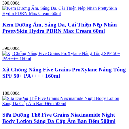
390,000đ
Kem Dưỡng Ẩm, Sáng Da, Cải Thiện Nếp Nhăn
PrettySkin Hydra PDRN Max Cream 60ml
390,000đ
Xịt Chống Nắng Five Grains ProXylane Nâng Tông
SPF 50+ PA++++ 160ml
180,000đ
Sữa Dưỡng Thể Five Grains Niacinamide Night
Body Lotion Sáng Da Cấp Ẩm Ban Đêm 500ml