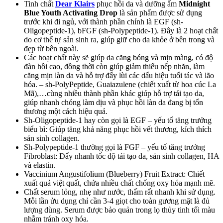
Tinh chất
Dear Klairs
phục hồi da và dưỡng ẩm
Midnight
Blue Youth Activating Drop
là sản phẩm được sử dụng
trước khi đi ngủ, với thành phần chính là EGF (sh-
Oligopeptide-1), bFGF (sh-Polypeptide-1). Đây là 2 hoạt chất
do cơ thể tự sản sinh ra, giúp giữ cho da khỏe ở bên trong và
đẹp từ bên ngoài.
Các hoạt chất này sẽ giúp da căng bóng và mịn màng, có độ
đàn hồi cao, đồng thời còn giúp giảm thiểu nếp nhăn, làm
căng mịn làn da và hỗ trợ đẩy lùi các dấu hiệu tuổi tác và lão
hóa. – sh-PolyPeptide, Guaiazulene (chiết xuất từ hoa cúc La
Mã),…cùng nhiều thành phần khác giúp hỗ trợ tái tạo da,
giúp nhanh chóng làm dịu và phục hồi làn da đang bị tổn
thương một cách hiệu quả.
Sh-Oligopeptide-1 hay còn gọi là EGF – yếu tố tăng trưởng
biểu bì: Giúp tăng khả năng phục hồi vết thương, kích thích
sản sinh collagen.
Sh-Polypeptide-1 thường gọi là FGF – yếu tố tăng trưởng
Fibroblast: Đẩy nhanh tốc độ tái tạo da, sản sinh collagen, HA
và elastin.
Vaccinium Angustifolium (Blueberry) Fruit Extract: Chiết
xuất quả việt quất, chứa nhiều chất chống oxy hóa mạnh mẽ.
Chất serum lỏng, nhẹ như nước, thấm rất nhanh khi sử dụng.
Mỗi lần ửu dụng chỉ cần 3-4 giọt cho toàn gương mặt là đủ
lượng dùng. Serum được bảo quản trong lọ thủy tinh tối màu
nhằm tránh oxy hóa.