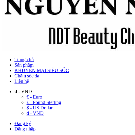
Trang chủ
Sản phẩm
KHUYẾN MẠI SIÊU SỐC
Chăm sóc da
Liên hệ
đ
- VND
€ - Euro
£ - Pound Sterling
$ - US Dollar
đ - VND
Đăng ký
Đăng nhập