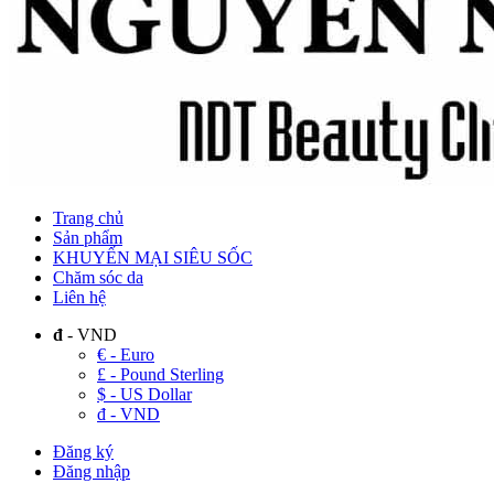
Trang chủ
Sản phẩm
KHUYẾN MẠI SIÊU SỐC
Chăm sóc da
Liên hệ
đ
- VND
€ - Euro
£ - Pound Sterling
$ - US Dollar
đ - VND
Đăng ký
Đăng nhập