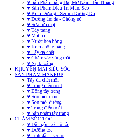
♥ Sản Phẩm Sáng Da, Mờ Nám. Tàn Nhang
♥ Sản Phẩm Điều Trị Mụn, Sẹo
♥ Kem Dưỡng - Serum Dưỡng Da
♥ Dưỡng ẩm da - Chống nẻ
♥ Sữa rửa mặt
♥ Tẩy trang
♥ Mặt nạ
♥ Nước hoa hồng
♥ Kem chống nắng
♥ Tẩy da chết
♥ Chăm sóc vùng mắt
♥ Xịt khoáng
KHUYẾN MẠI SIÊU SỐC
SẢN PHẨM MAKEUP
Tẩy da chết môi
♥ Trang điểm mặt
♥ Bông tẩy trang
♥ Son môi màu
♥ Son môi dưỡng
♥ Trang điểm mắt
♥ Sản phẩm tẩy trang
CHĂM SÓC TÓC
♥ Dầu gội - xả - ủ tóc
♥ Dưỡng tóc
♥ Tinh dầu - serum