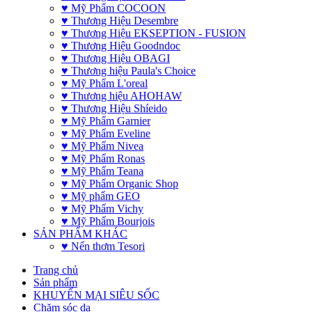
♥ Mỹ Phẩm COCOON
♥ Thương Hiệu Desembre
♥ Thương Hiệu EKSEPTION - FUSION
♥ Thương Hiệu Goodndoc
♥ Thương Hiệu OBAGI
♥ Thương hiệu Paula's Choice
♥ Mỹ Phẩm L'oreal
♥ Thương hiệu AHOHAW
♥ Thương Hiệu Shíeido
♥ Mỹ Phẩm Garnier
♥ Mỹ Phẩm Eveline
♥ Mỹ Phẩm Nivea
♥ Mỹ Phẩm Ronas
♥ Mỹ Phẩm Teana
♥ Mỹ Phẩm Organic Shop
♥ Mỹ phẩm GEO
♥ Mỹ Phẩm Vichy
♥ Mỹ Phẩm Bourjois
SẢN PHẨM KHÁC
♥ Nến thơm Tesori
Trang chủ
Sản phẩm
KHUYẾN MẠI SIÊU SỐC
Chăm sóc da