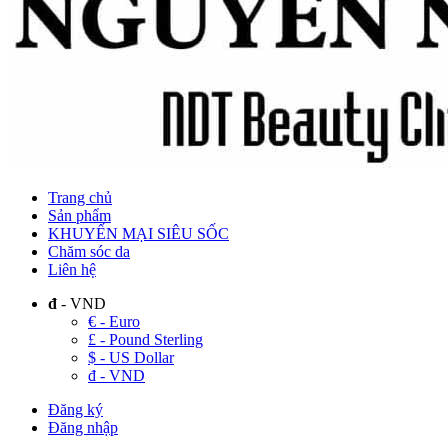
Trang chủ
Sản phẩm
KHUYẾN MẠI SIÊU SỐC
Chăm sóc da
Liên hệ
đ
- VND
€ - Euro
£ - Pound Sterling
$ - US Dollar
đ - VND
Đăng ký
Đăng nhập