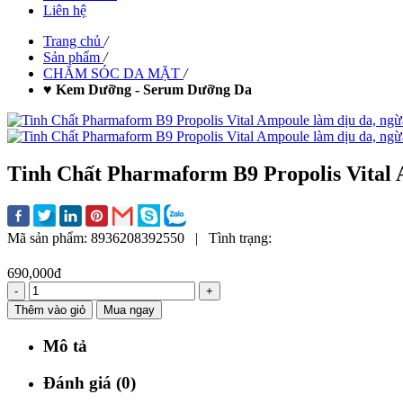
Liên hệ
Trang chủ
/
Sản phẩm
/
CHĂM SÓC DA MẶT
/
♥ Kem Dưỡng - Serum Dưỡng Da
Tinh Chất Pharmaform B9 Propolis Vital 
Mã sản phẩm:
8936208392550
|
Tình trạng:
690,000đ
-
+
Thêm vào giỏ
Mua ngay
Mô tả
Đánh giá (0)