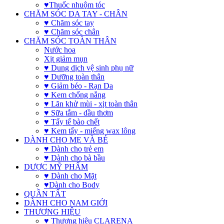
♥Thuốc nhuộm tóc
CHĂM SÓC DA TAY - CHÂN
♥ Chăm sóc tay
♥ Chăm sóc chân
CHĂM SÓC TOÀN THÂN
Nước hoa
Xịt giảm mụn
♥ Dung dịch vệ sinh phụ nữ
♥ Dưỡng toàn thân
♥ Giảm béo - Rạn Da
♥ Kem chống nắng
♥ Lăn khử mùi - xịt toàn thân
♥ Sữa tắm - dầu thơm
♥ Tẩy tế bào chết
♥ Kem tẩy - miếng wax lông
DÀNH CHO MẸ VÀ BÉ
♥ Dành cho trẻ em
♥ Dành cho bà bầu
DƯỢC MỸ PHẨM
♥ Dành cho Mặt
♥Dành cho Body
QUẦN TẤT
DÀNH CHO NAM GIỚI
THƯƠNG HIỆU
♥ Thương hiệu CLARENA