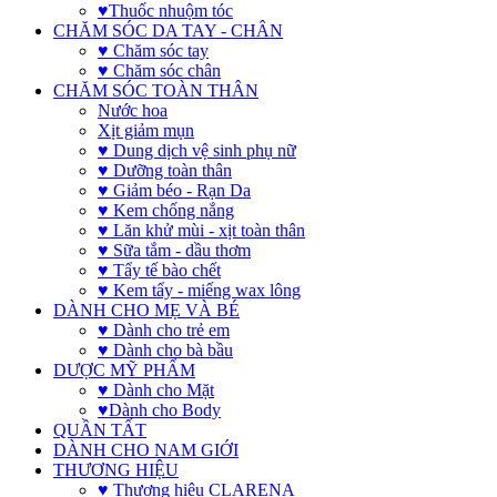
♥Thuốc nhuộm tóc
CHĂM SÓC DA TAY - CHÂN
♥ Chăm sóc tay
♥ Chăm sóc chân
CHĂM SÓC TOÀN THÂN
Nước hoa
Xịt giảm mụn
♥ Dung dịch vệ sinh phụ nữ
♥ Dưỡng toàn thân
♥ Giảm béo - Rạn Da
♥ Kem chống nắng
♥ Lăn khử mùi - xịt toàn thân
♥ Sữa tắm - dầu thơm
♥ Tẩy tế bào chết
♥ Kem tẩy - miếng wax lông
DÀNH CHO MẸ VÀ BÉ
♥ Dành cho trẻ em
♥ Dành cho bà bầu
DƯỢC MỸ PHẨM
♥ Dành cho Mặt
♥Dành cho Body
QUẦN TẤT
DÀNH CHO NAM GIỚI
THƯƠNG HIỆU
♥ Thương hiệu CLARENA