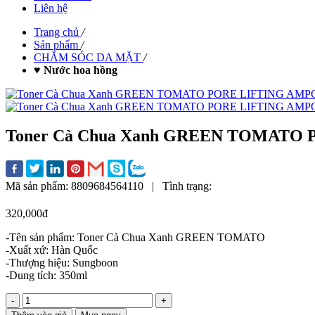
Liên hệ
Trang chủ
/
Sản phẩm
/
CHĂM SÓC DA MẶT
/
♥ Nước hoa hồng
Toner Cà Chua Xanh GREEN TOMAT
Mã sản phẩm:
8809684564110
|
Tình trạng:
320,000đ
-Tên sản phẩm: Toner Cà Chua Xanh GREEN TOMATO
-Xuất xứ: Hàn Quốc
-Thượng hiệu: Sungboon
-Dung tích: 350ml
-
+