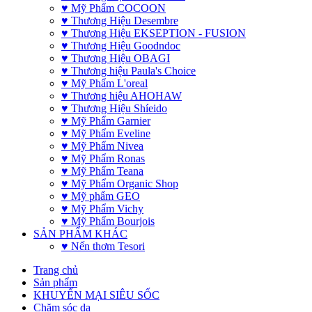
♥ Mỹ Phẩm COCOON
♥ Thương Hiệu Desembre
♥ Thương Hiệu EKSEPTION - FUSION
♥ Thương Hiệu Goodndoc
♥ Thương Hiệu OBAGI
♥ Thương hiệu Paula's Choice
♥ Mỹ Phẩm L'oreal
♥ Thương hiệu AHOHAW
♥ Thương Hiệu Shíeido
♥ Mỹ Phẩm Garnier
♥ Mỹ Phẩm Eveline
♥ Mỹ Phẩm Nivea
♥ Mỹ Phẩm Ronas
♥ Mỹ Phẩm Teana
♥ Mỹ Phẩm Organic Shop
♥ Mỹ phẩm GEO
♥ Mỹ Phẩm Vichy
♥ Mỹ Phẩm Bourjois
SẢN PHẨM KHÁC
♥ Nến thơm Tesori
Trang chủ
Sản phẩm
KHUYẾN MẠI SIÊU SỐC
Chăm sóc da