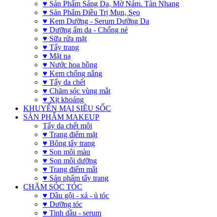
♥ Sản Phẩm Sáng Da, Mờ Nám. Tàn Nhang
♥ Sản Phẩm Điều Trị Mụn, Sẹo
♥ Kem Dưỡng - Serum Dưỡng Da
♥ Dưỡng ẩm da - Chống nẻ
♥ Sữa rửa mặt
♥ Tẩy trang
♥ Mặt nạ
♥ Nước hoa hồng
♥ Kem chống nắng
♥ Tẩy da chết
♥ Chăm sóc vùng mắt
♥ Xịt khoáng
KHUYẾN MẠI SIÊU SỐC
SẢN PHẨM MAKEUP
Tẩy da chết môi
♥ Trang điểm mặt
♥ Bông tẩy trang
♥ Son môi màu
♥ Son môi dưỡng
♥ Trang điểm mắt
♥ Sản phẩm tẩy trang
CHĂM SÓC TÓC
♥ Dầu gội - xả - ủ tóc
♥ Dưỡng tóc
♥ Tinh dầu - serum