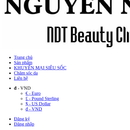
Trang chủ
Sản phẩm
KHUYẾN MẠI SIÊU SỐC
Chăm sóc da
Liên hệ
đ
- VND
€ - Euro
£ - Pound Sterling
$ - US Dollar
đ - VND
Đăng ký
Đăng nhập