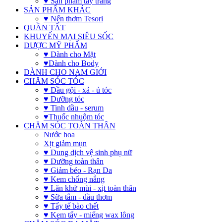
♥ Sản phẩm tẩy trang
SẢN PHẨM KHÁC
♥ Nến thơm Tesori
QUẦN TẤT
KHUYẾN MẠI SIÊU SỐC
DƯỢC MỸ PHẨM
♥ Dành cho Mặt
♥Dành cho Body
DÀNH CHO NAM GIỚI
CHĂM SÓC TÓC
♥ Dầu gội - xả - ủ tóc
♥ Dưỡng tóc
♥ Tinh dầu - serum
♥Thuốc nhuộm tóc
CHĂM SÓC TOÀN THÂN
Nước hoa
Xịt giảm mụn
♥ Dung dịch vệ sinh phụ nữ
♥ Dưỡng toàn thân
♥ Giảm béo - Rạn Da
♥ Kem chống nắng
♥ Lăn khử mùi - xịt toàn thân
♥ Sữa tắm - dầu thơm
♥ Tẩy tế bào chết
♥ Kem tẩy - miếng wax lông