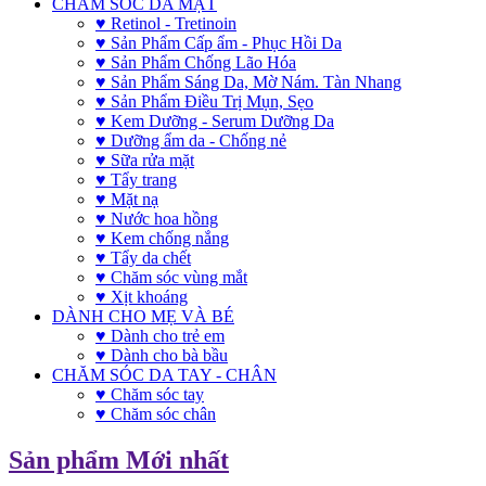
CHĂM SÓC DA MẶT
♥ Retinol - Tretinoin
♥ Sản Phẩm Cấp ẩm - Phục Hồi Da
♥ Sản Phẩm Chống Lão Hóa
♥ Sản Phẩm Sáng Da, Mờ Nám. Tàn Nhang
♥ Sản Phẩm Điều Trị Mụn, Sẹo
♥ Kem Dưỡng - Serum Dưỡng Da
♥ Dưỡng ẩm da - Chống nẻ
♥ Sữa rửa mặt
♥ Tẩy trang
♥ Mặt nạ
♥ Nước hoa hồng
♥ Kem chống nắng
♥ Tẩy da chết
♥ Chăm sóc vùng mắt
♥ Xịt khoáng
DÀNH CHO MẸ VÀ BÉ
♥ Dành cho trẻ em
♥ Dành cho bà bầu
CHĂM SÓC DA TAY - CHÂN
♥ Chăm sóc tay
♥ Chăm sóc chân
Sản phẩm Mới nhất