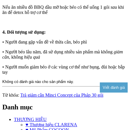
Nếu ăn nhiều đồ BBQ dầu mỡ hoặc béo có thể uống 1 gói
sau
khi
ăn để detox hỗ trợ cơ thể
4. Đối tượng sử dụng:
• Người đang gặp vấn đề về thừa cân, béo phì
• Người béo lâu năm, đã sử dụng nhiều sản phẩm mà không
giảm
cân
, không
hiệu quả
• Người muốn giảm béo ở các vùng cơ thể như bụng, đùi hoặc bắp
tay
Không có đánh giá nào cho sản phẩm này.
Từ khóa:
Trà giảm cân Minci Concept của Pháp 30 gói
Danh mục
THƯƠNG HIỆU
♥ Thương hiệu CLARENA
♥ Mỹ Phẩm COCOON