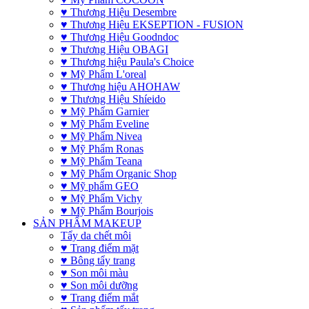
♥ Thương Hiệu Desembre
♥ Thương Hiệu EKSEPTION - FUSION
♥ Thương Hiệu Goodndoc
♥ Thương Hiệu OBAGI
♥ Thương hiệu Paula's Choice
♥ Mỹ Phẩm L'oreal
♥ Thương hiệu AHOHAW
♥ Thương Hiệu Shíeido
♥ Mỹ Phẩm Garnier
♥ Mỹ Phẩm Eveline
♥ Mỹ Phẩm Nivea
♥ Mỹ Phẩm Ronas
♥ Mỹ Phẩm Teana
♥ Mỹ Phẩm Organic Shop
♥ Mỹ phẩm GEO
♥ Mỹ Phẩm Vichy
♥ Mỹ Phẩm Bourjois
SẢN PHẨM MAKEUP
Tẩy da chết môi
♥ Trang điểm mặt
♥ Bông tẩy trang
♥ Son môi màu
♥ Son môi dưỡng
♥ Trang điểm mắt