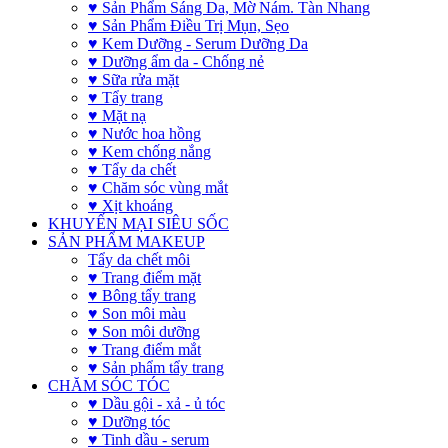
♥ Sản Phẩm Sáng Da, Mờ Nám. Tàn Nhang
♥ Sản Phẩm Điều Trị Mụn, Sẹo
♥ Kem Dưỡng - Serum Dưỡng Da
♥ Dưỡng ẩm da - Chống nẻ
♥ Sữa rửa mặt
♥ Tẩy trang
♥ Mặt nạ
♥ Nước hoa hồng
♥ Kem chống nắng
♥ Tẩy da chết
♥ Chăm sóc vùng mắt
♥ Xịt khoáng
KHUYẾN MẠI SIÊU SỐC
SẢN PHẨM MAKEUP
Tẩy da chết môi
♥ Trang điểm mặt
♥ Bông tẩy trang
♥ Son môi màu
♥ Son môi dưỡng
♥ Trang điểm mắt
♥ Sản phẩm tẩy trang
CHĂM SÓC TÓC
♥ Dầu gội - xả - ủ tóc
♥ Dưỡng tóc
♥ Tinh dầu - serum