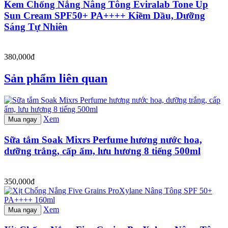
Kem Chống Nắng Nâng Tông Eviralab Tone Up
Sun Cream SPF50+ PA++++ Kiềm Dầu, Dưỡng
Sáng Tự Nhiên
380,000đ
Sản phẩm liên quan
Xem
Mua ngay
Sữa tắm Soak Mixrs Perfume hương nước hoa,
dưỡng trắng, cấp ẩm, lưu hương 8 tiếng 500ml
350,000đ
Xem
Mua ngay