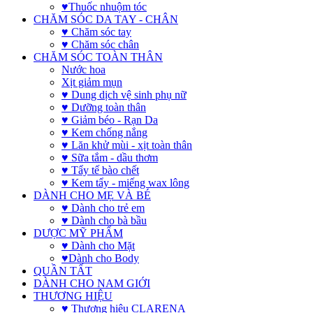
♥Thuốc nhuộm tóc
CHĂM SÓC DA TAY - CHÂN
♥ Chăm sóc tay
♥ Chăm sóc chân
CHĂM SÓC TOÀN THÂN
Nước hoa
Xịt giảm mụn
♥ Dung dịch vệ sinh phụ nữ
♥ Dưỡng toàn thân
♥ Giảm béo - Rạn Da
♥ Kem chống nắng
♥ Lăn khử mùi - xịt toàn thân
♥ Sữa tắm - dầu thơm
♥ Tẩy tế bào chết
♥ Kem tẩy - miếng wax lông
DÀNH CHO MẸ VÀ BÉ
♥ Dành cho trẻ em
♥ Dành cho bà bầu
DƯỢC MỸ PHẨM
♥ Dành cho Mặt
♥Dành cho Body
QUẦN TẤT
DÀNH CHO NAM GIỚI
THƯƠNG HIỆU
♥ Thương hiệu CLARENA