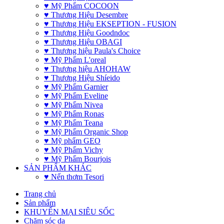
♥ Mỹ Phẩm COCOON
♥ Thương Hiệu Desembre
♥ Thương Hiệu EKSEPTION - FUSION
♥ Thương Hiệu Goodndoc
♥ Thương Hiệu OBAGI
♥ Thương hiệu Paula's Choice
♥ Mỹ Phẩm L'oreal
♥ Thương hiệu AHOHAW
♥ Thương Hiệu Shíeido
♥ Mỹ Phẩm Garnier
♥ Mỹ Phẩm Eveline
♥ Mỹ Phẩm Nivea
♥ Mỹ Phẩm Ronas
♥ Mỹ Phẩm Teana
♥ Mỹ Phẩm Organic Shop
♥ Mỹ phẩm GEO
♥ Mỹ Phẩm Vichy
♥ Mỹ Phẩm Bourjois
SẢN PHẨM KHÁC
♥ Nến thơm Tesori
Trang chủ
Sản phẩm
KHUYẾN MẠI SIÊU SỐC
Chăm sóc da