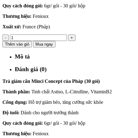
Quy cách đóng gói:
6gr/ gói - 30 gói/ hộp
Thương hiệu:
Fenioux
Xuất xứ:
France (Pháp)
-
+
Thêm vào giỏ
Mua ngay
Mô tả
Đánh giá (0)
Trà giảm cân Minci Concept của Pháp (30 gói)
Thành phần:
Tinh chất Astiso, L-Citrulline, VitaminB2
Cô
ng dụng:
Hỗ trợ giảm béo, tăng cường sức khỏe
Độ tuổi:
Dành cho người trưởng thành
Quy cách đóng gói:
6gr/ gói - 30 gói/ hộp
Thương hiệu:
Fenioux