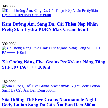
390,000đ
Kem Dưỡng Ẩm, Sáng Da, Cải Thiện Nếp Nhăn
PrettySkin Hydra PDRN Max Cream 60ml
390,000đ
Xịt Chống Nắng Five Grains ProXylane Nâng Tông
SPF 50+ PA++++ 160ml
180,000đ
Sữa Dưỡng Thể Five Grains Niacinamide Night
Body Lotion Sáng Da Cấp Ẩm Ban Đêm 500ml