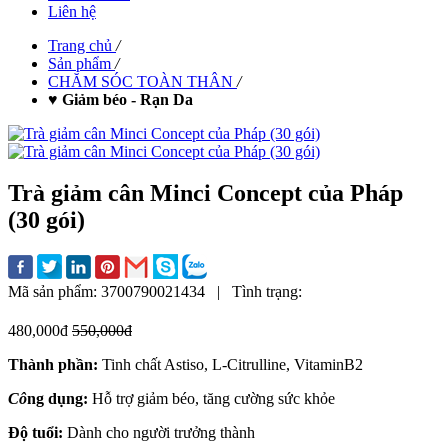
Liên hệ
Trang chủ
/
Sản phẩm
/
CHĂM SÓC TOÀN THÂN
/
♥ Giảm béo - Rạn Da
Trà giảm cân Minci Concept của Pháp
(30 gói)
Mã sản phẩm:
3700790021434
|
Tình trạng:
480,000đ
550,000đ
Thành phần:
Tinh chất Astiso, L-Citrulline, VitaminB2
Cô
ng dụng:
Hỗ trợ giảm béo, tăng cường sức khỏe
Độ tuổi:
Dành cho người trưởng thành