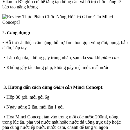
Vitamin B2 giúp cơ thể tăng tạo hồng cầu và bổ trợ chức năng tế
bào tạo năng lượng
2.
Cô
ng dụng:
• Hỗ trợ cải thiện cân nặng, hỗ trợ làm thon gọn vùng đùi, bụng, bắp
chân, bắp tay
• Làm đẹp da, không gây trùng nhão, sạm da
sau
khi
giảm cân
• Không gây tác dụng phụ, không gây mệt mỏi, mất nước
3. Hướng dẫn cách dùng
Giảm cân
Minci Concept:
• Hộp 30 gói, mỗi gói 6g
• Ngày uống 2 lần, mỗi lần 1 gói
• Hòa Minci Concept tan vào trong một cốc nước 200ml, uống
trong lúc ăn, pha với nước mát hoặc nước đá uống trực tiếp hoặc
pha cùng nước ép bưởi, nước cam, chanh để tăng vị ngon