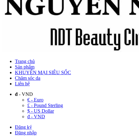
Trang chủ
Sản phẩm
KHUYẾN MẠI SIÊU SỐC
Chăm sóc da
Liên hệ
đ
- VND
€ - Euro
£ - Pound Sterling
$ - US Dollar
đ - VND
Đăng ký
Đăng nhập