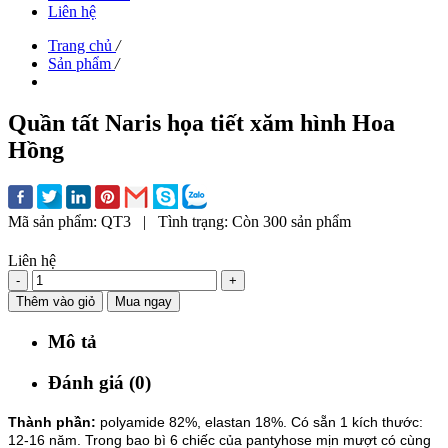
Liên hệ
Trang chủ
/
Sản phẩm
/
Quần tất Naris họa tiết xăm hình Hoa
Hồng
Mã sản phẩm:
QT3
|
Tình trạng:
Còn 300 sản phẩm
Liên hệ
-
+
Thêm vào giỏ
Mua ngay
Mô tả
Đánh giá (0)
Thành phần:
polyamide 82%, elastan 18%.
Có sẵn 1 kích thước:
12-16 năm.
Trong bao bì 6 chiếc của pantyhose mịn mượt có cùng