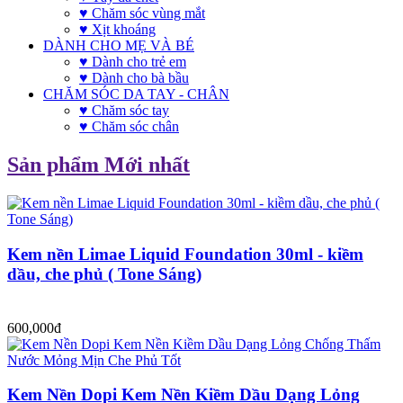
♥ Chăm sóc vùng mắt
♥ Xịt khoáng
DÀNH CHO MẸ VÀ BÉ
♥ Dành cho trẻ em
♥ Dành cho bà bầu
CHĂM SÓC DA TAY - CHÂN
♥ Chăm sóc tay
♥ Chăm sóc chân
Sản phẩm Mới nhất
Kem nền Limae Liquid Foundation 30ml - kiềm
dầu, che phủ ( Tone Sáng)
600,000đ
Kem Nền Dopi Kem Nền Kiềm Dầu Dạng Lỏng