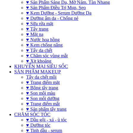
♥ Sản Phẩm Sáng Da, Mờ Nám. Tàn Nhang
♥ Sản Phẩm Điều Trị Mụn, Sẹo
♥ Kem Dưỡng - Serum Dưỡng Da
♥ Dưỡng ẩm da - Chống nẻ
♥ Sữa rửa mặt
♥ Tẩy trang
♥ Mặt nạ
♥ Nước hoa hồng
♥ Kem chống nắng
♥ Tẩy da chết
♥ Chăm sóc vùng mắt
♥ Xịt khoáng
KHUYẾN MẠI SIÊU SỐC
SẢN PHẨM MAKEUP
Tẩy da chết môi
♥ Trang điểm mặt
♥ Bông tẩy trang
♥ Son môi màu
♥ Son môi dưỡng
♥ Trang điểm mắt
♥ Sản phẩm tẩy trang
CHĂM SÓC TÓC
♥ Dầu gội - xả - ủ tóc
♥ Dưỡng tóc
♥ Tinh dầu - serum