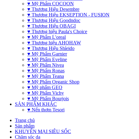
♥ Mỹ Phẩm COCOON
♥ Thương Hiệu Desembre
♥ Thương Hiệu EKSEPTION - FUSION
♥ Thương Hiệu Goodndoc
♥ Thương Hiệu OBAGI
♥ Thương hiệu Paula's Choice
♥ Mỹ Phẩm L'oreal
♥ Thương hiệu AHOHAW
♥ Thương Hiệu Shíeido
♥ Mỹ Phẩm Garnier
♥ Mỹ Phẩm Eveline
♥ Mỹ Phẩm Nivea
♥ Mỹ Phẩm Ronas
♥ Mỹ Phẩm Teana
♥ Mỹ Phẩm Organic Shop
♥ Mỹ phẩm GEO
♥ Mỹ Phẩm Vichy
♥ Mỹ Phẩm Bourjois
SẢN PHẨM KHÁC
♥ Nến thơm Tesori
Trang chủ
Sản phẩm
KHUYẾN MẠI SIÊU SỐC
Chăm sóc da