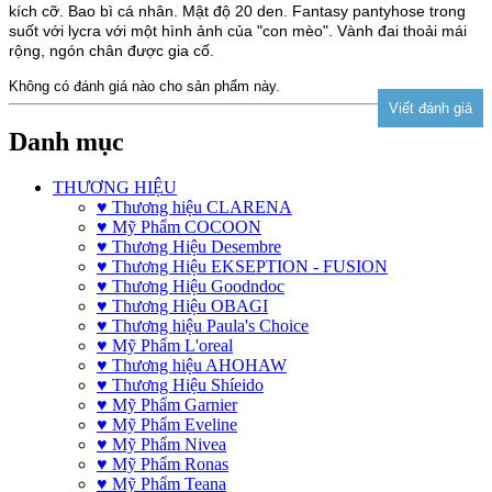
kích cỡ.
Bao bì cá nhân.
Mật độ 20 den.
Fantasy pantyhose trong
suốt với lycra với một hình ảnh của "con mèo".
Vành đai thoải mái
rộng, ngón chân được gia cố.
Không có đánh giá nào cho sản phẩm này.
Danh mục
THƯƠNG HIỆU
♥ Thương hiệu CLARENA
♥ Mỹ Phẩm COCOON
♥ Thương Hiệu Desembre
♥ Thương Hiệu EKSEPTION - FUSION
♥ Thương Hiệu Goodndoc
♥ Thương Hiệu OBAGI
♥ Thương hiệu Paula's Choice
♥ Mỹ Phẩm L'oreal
♥ Thương hiệu AHOHAW
♥ Thương Hiệu Shíeido
♥ Mỹ Phẩm Garnier
♥ Mỹ Phẩm Eveline
♥ Mỹ Phẩm Nivea
♥ Mỹ Phẩm Ronas
♥ Mỹ Phẩm Teana