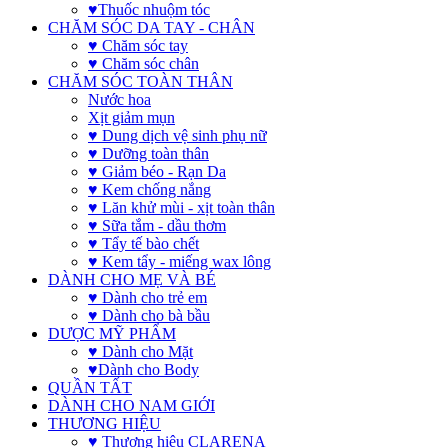
♥Thuốc nhuộm tóc
CHĂM SÓC DA TAY - CHÂN
♥ Chăm sóc tay
♥ Chăm sóc chân
CHĂM SÓC TOÀN THÂN
Nước hoa
Xịt giảm mụn
♥ Dung dịch vệ sinh phụ nữ
♥ Dưỡng toàn thân
♥ Giảm béo - Rạn Da
♥ Kem chống nắng
♥ Lăn khử mùi - xịt toàn thân
♥ Sữa tắm - dầu thơm
♥ Tẩy tế bào chết
♥ Kem tẩy - miếng wax lông
DÀNH CHO MẸ VÀ BÉ
♥ Dành cho trẻ em
♥ Dành cho bà bầu
DƯỢC MỸ PHẨM
♥ Dành cho Mặt
♥Dành cho Body
QUẦN TẤT
DÀNH CHO NAM GIỚI
THƯƠNG HIỆU
♥ Thương hiệu CLARENA