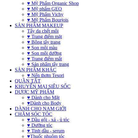
♥ Mỹ Phẩm Organic Shop
♥ Mỹ phẩm GEO
♥ Mỹ Phẩm Vichy
♥ Mỹ Phẩm Bourjois
SẢN PHẨM MAKEUP
Tẩy da chết môi
♥ Trang điểm mặt
♥ Bông tẩy trang
♥ Son môi màu
♥ Son môi dưỡng
♥ Trang điểm mắt
♥ Sản phẩm tẩy trang
SẢN PHẨM KHÁC
♥ Nến thơm Tesori
QUẦN TẤT
KHUYẾN MẠI SIÊU SỐC
DƯỢC MỸ PHẨM
♥ Dành cho Mặt
♥Dành cho Body
DÀNH CHO NAM GIỚI
CHĂM SÓC TÓC
♥ Dầu gội - xả - ủ tóc
♥ Dưỡng tóc
♥ Tinh dầu - serum
♥Thuốc nhuộm tóc