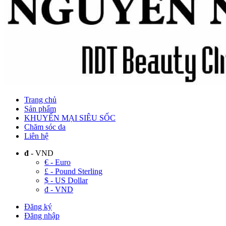
Trang chủ
Sản phẩm
KHUYẾN MẠI SIÊU SỐC
Chăm sóc da
Liên hệ
đ
- VND
€ - Euro
£ - Pound Sterling
$ - US Dollar
đ - VND
Đăng ký
Đăng nhập