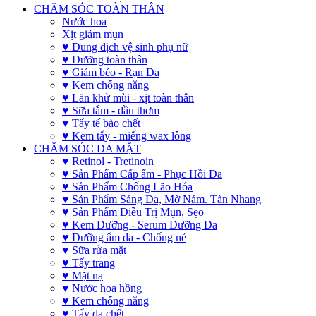
CHĂM SÓC TOÀN THÂN
Nước hoa
Xịt giảm mụn
♥ Dung dịch vệ sinh phụ nữ
♥ Dưỡng toàn thân
♥ Giảm béo - Rạn Da
♥ Kem chống nắng
♥ Lăn khử mùi - xịt toàn thân
♥ Sữa tắm - dầu thơm
♥ Tẩy tế bào chết
♥ Kem tẩy - miếng wax lông
CHĂM SÓC DA MẶT
♥ Retinol - Tretinoin
♥ Sản Phẩm Cấp ẩm - Phục Hồi Da
♥ Sản Phẩm Chống Lão Hóa
♥ Sản Phẩm Sáng Da, Mờ Nám. Tàn Nhang
♥ Sản Phẩm Điều Trị Mụn, Sẹo
♥ Kem Dưỡng - Serum Dưỡng Da
♥ Dưỡng ẩm da - Chống nẻ
♥ Sữa rửa mặt
♥ Tẩy trang
♥ Mặt nạ
♥ Nước hoa hồng
♥ Kem chống nắng
♥ Tẩy da chết