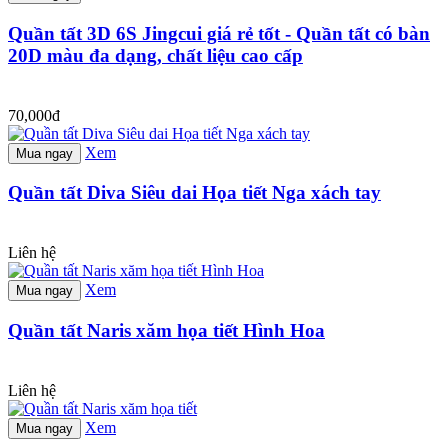
Quần tất 3D 6S Jingcui giá rẻ tốt - Quần tất có bàn
20D màu đa dạng, chất liệu cao cấp
70,000đ
Xem
Mua ngay
Quần tất Diva Siêu dai Họa tiết Nga xách tay
Liên hệ
Xem
Mua ngay
Quần tất Naris xăm họa tiết Hình Hoa
Liên hệ
Xem
Mua ngay