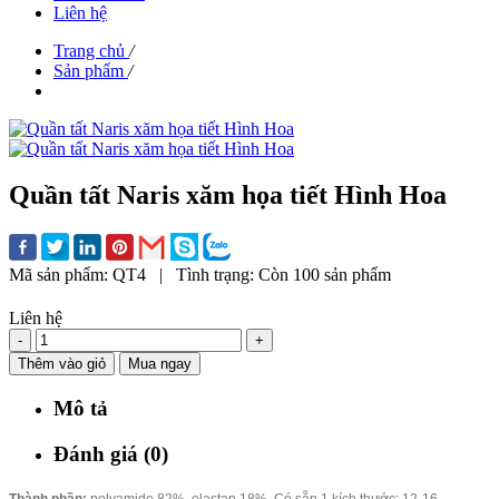
Liên hệ
Trang chủ
/
Sản phẩm
/
Quần tất Naris xăm họa tiết Hình Hoa
Mã sản phẩm:
QT4
|
Tình trạng:
Còn 100 sản phẩm
Liên hệ
-
+
Thêm vào giỏ
Mua ngay
Mô tả
Đánh giá (0)
Thành phần:
polyamide 82%, elastan 18%.
Có sẵn 1 kích thước: 12-16