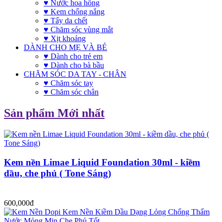
♥ Nước hoa hồng
♥ Kem chống nắng
♥ Tẩy da chết
♥ Chăm sóc vùng mắt
♥ Xịt khoáng
DÀNH CHO MẸ VÀ BÉ
♥ Dành cho trẻ em
♥ Dành cho bà bầu
CHĂM SÓC DA TAY - CHÂN
♥ Chăm sóc tay
♥ Chăm sóc chân
Sản phẩm Mới nhất
Kem nền Limae Liquid Foundation 30ml - kiềm
dầu, che phủ ( Tone Sáng)
600,000đ