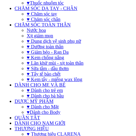
♥Thuốc nhuộm tóc
CHĂM SÓC DA TAY - CHÂN
♥ Chăm sóc tay
♥ Chăm sóc chân
CHĂM SÓC TOÀN THÂN
Nước hoa
Xịt giảm mụn
♥ Dung dịch vệ sinh phụ nữ
♥ Dưỡng toàn thân
♥ Giảm béo - Rạn Da
♥ Kem chống nắng
♥ Lăn khử mùi - xịt toàn thân
♥ Sữa tắm - dầu thơm
♥ Tẩy tế bào chết
♥ Kem tẩy - miếng wax lông
DÀNH CHO MẸ VÀ BÉ
♥ Dành cho trẻ em
♥ Dành cho bà bầu
DƯỢC MỸ PHẨM
♥ Dành cho Mặt
♥Dành cho Body
QUẦN TẤT
DÀNH CHO NAM GIỚI
THƯƠNG HIỆU
♥ Thương hiệu CLARENA