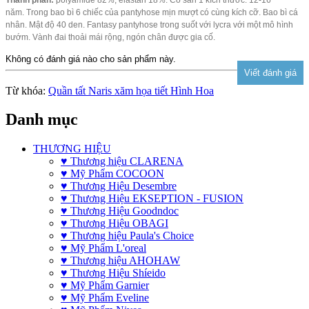
năm.
Trong bao bì 6 chiếc của pantyhose mịn mượt có cùng kích cỡ.
Bao bì cá
nhân.
Mật độ 40 den.
Fantasy pantyhose trong suốt với lycra với một mô hình
bướm.
Vành đai thoải mái rộng, ngón chân được gia cố.
Không có đánh giá nào cho sản phẩm này.
Từ khóa:
Quần tất Naris xăm họa tiết Hình Hoa
Danh mục
THƯƠNG HIỆU
♥ Thương hiệu CLARENA
♥ Mỹ Phẩm COCOON
♥ Thương Hiệu Desembre
♥ Thương Hiệu EKSEPTION - FUSION
♥ Thương Hiệu Goodndoc
♥ Thương Hiệu OBAGI
♥ Thương hiệu Paula's Choice
♥ Mỹ Phẩm L'oreal
♥ Thương hiệu AHOHAW
♥ Thương Hiệu Shíeido
♥ Mỹ Phẩm Garnier
♥ Mỹ Phẩm Eveline