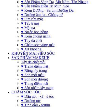
♥ Sản Phẩm Sáng Da, Mờ Nám. Tàn Nhang
♥ Sản Phẩm Điều Trị Mụn, Sẹo
♥ Kem Dưỡng - Serum Dưỡng Da
♥ Dưỡng ẩm da - Chống nẻ
♥ Sữa rửa mặt
♥ Tẩy trang
♥ Mặt nạ
♥ Nước hoa hồng
♥ Kem chống nắng
♥ Tẩy da chết
♥ Chăm sóc vùng mắt
♥ Xịt khoáng
KHUYẾN MẠI SIÊU SỐC
SẢN PHẨM MAKEUP
Tẩy da chết môi
♥ Trang điểm mặt
♥ Bông tẩy trang
♥ Son môi màu
♥ Son môi dưỡng
♥ Trang điểm mắt
♥ Sản phẩm tẩy trang
CHĂM SÓC TÓC
♥ Dầu gội - xả - ủ tóc
♥ Dưỡng tóc
♥ Tinh dầu - serum