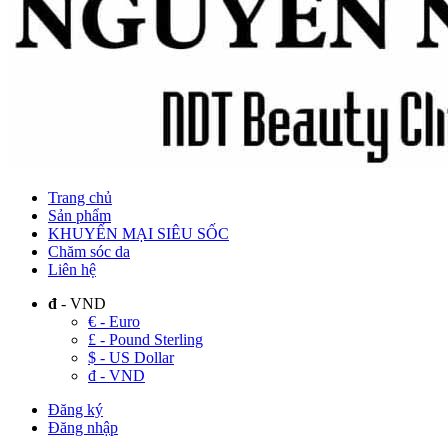
Trang chủ
Sản phẩm
KHUYẾN MẠI SIÊU SỐC
Chăm sóc da
Liên hệ
đ
- VND
€ - Euro
£ - Pound Sterling
$ - US Dollar
đ - VND
Đăng ký
Đăng nhập