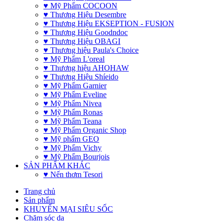
♥ Mỹ Phẩm COCOON
♥ Thương Hiệu Desembre
♥ Thương Hiệu EKSEPTION - FUSION
♥ Thương Hiệu Goodndoc
♥ Thương Hiệu OBAGI
♥ Thương hiệu Paula's Choice
♥ Mỹ Phẩm L'oreal
♥ Thương hiệu AHOHAW
♥ Thương Hiệu Shíeido
♥ Mỹ Phẩm Garnier
♥ Mỹ Phẩm Eveline
♥ Mỹ Phẩm Nivea
♥ Mỹ Phẩm Ronas
♥ Mỹ Phẩm Teana
♥ Mỹ Phẩm Organic Shop
♥ Mỹ phẩm GEO
♥ Mỹ Phẩm Vichy
♥ Mỹ Phẩm Bourjois
SẢN PHẨM KHÁC
♥ Nến thơm Tesori
Trang chủ
Sản phẩm
KHUYẾN MẠI SIÊU SỐC
Chăm sóc da