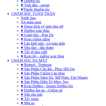
♥ Dưỡng tóc
♥ Tinh dầu - serum
♥Thuốc nhuộm tóc
CHĂM SÓC TOÀN THÂN
Nước hoa
Xịt giảm mụn
♥ Dung dịch vệ sinh phụ nữ
♥ Dưỡng toàn thân
♥ Giảm béo - Rạn Da
♥ Kem chống nắng
♥ Lăn khử mùi - xịt toàn thân
♥ Sữa tắm - dầu thơm
♥ Tẩy tế bào chết
♥ Kem tẩy - miếng wax lông
CHĂM SÓC DA MẶT
♥ Retinol - Tretinoin
♥ Sản Phẩm Cấp ẩm - Phục Hồi Da
♥ Sản Phẩm Chống Lão Hóa
♥ Sản Phẩm Sáng Da, Mờ Nám. Tàn Nhang
♥ Sản Phẩm Điều Trị Mụn, Sẹo
♥ Kem Dưỡng - Serum Dưỡng Da
♥ Dưỡng ẩm da - Chống nẻ
♥ Sữa rửa mặt
♥ Tẩy trang
♥ Mặt nạ