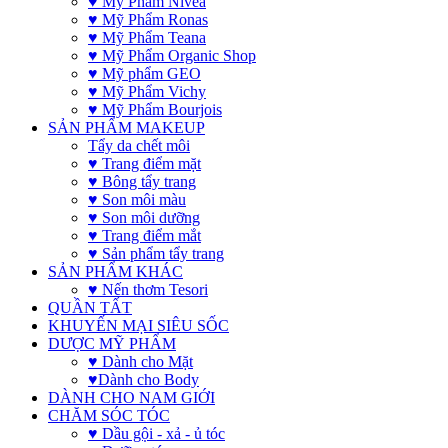
♥ Mỹ Phẩm Nivea
♥ Mỹ Phẩm Ronas
♥ Mỹ Phẩm Teana
♥ Mỹ Phẩm Organic Shop
♥ Mỹ phẩm GEO
♥ Mỹ Phẩm Vichy
♥ Mỹ Phẩm Bourjois
SẢN PHẨM MAKEUP
Tẩy da chết môi
♥ Trang điểm mặt
♥ Bông tẩy trang
♥ Son môi màu
♥ Son môi dưỡng
♥ Trang điểm mắt
♥ Sản phẩm tẩy trang
SẢN PHẨM KHÁC
♥ Nến thơm Tesori
QUẦN TẤT
KHUYẾN MẠI SIÊU SỐC
DƯỢC MỸ PHẨM
♥ Dành cho Mặt
♥Dành cho Body
DÀNH CHO NAM GIỚI
CHĂM SÓC TÓC
♥ Dầu gội - xả - ủ tóc