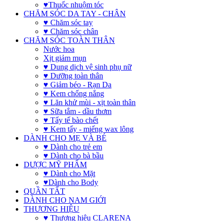
♥Thuốc nhuộm tóc
CHĂM SÓC DA TAY - CHÂN
♥ Chăm sóc tay
♥ Chăm sóc chân
CHĂM SÓC TOÀN THÂN
Nước hoa
Xịt giảm mụn
♥ Dung dịch vệ sinh phụ nữ
♥ Dưỡng toàn thân
♥ Giảm béo - Rạn Da
♥ Kem chống nắng
♥ Lăn khử mùi - xịt toàn thân
♥ Sữa tắm - dầu thơm
♥ Tẩy tế bào chết
♥ Kem tẩy - miếng wax lông
DÀNH CHO MẸ VÀ BÉ
♥ Dành cho trẻ em
♥ Dành cho bà bầu
DƯỢC MỸ PHẨM
♥ Dành cho Mặt
♥Dành cho Body
QUẦN TẤT
DÀNH CHO NAM GIỚI
THƯƠNG HIỆU
♥ Thương hiệu CLARENA