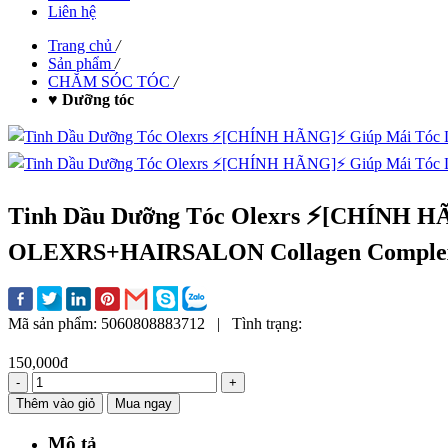
Liên hệ
Trang chủ
/
Sản phẩm
/
CHĂM SÓC TÓC
/
♥ Dưỡng tóc
Tinh Dầu Dưỡng Tóc Olexrs ⚡[CHÍNH HÃ
OLEXRS+HAIRSALON Collagen Complex 
Mã sản phẩm:
5060808883712
|
Tình trạng:
150,000đ
-
+
Thêm vào giỏ
Mua ngay
Mô tả