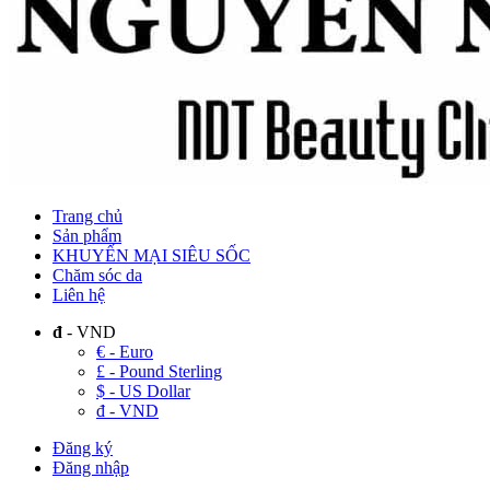
Trang chủ
Sản phẩm
KHUYẾN MẠI SIÊU SỐC
Chăm sóc da
Liên hệ
đ
- VND
€ - Euro
£ - Pound Sterling
$ - US Dollar
đ - VND
Đăng ký
Đăng nhập